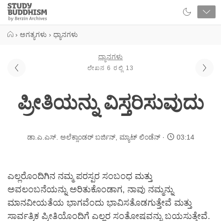
Close
Study
Buddhism
Home
›
ಅಗತ್ಯಗಳು
›
ಧ್ಯಾನಗಳು
ಧ್ಯಾನಗಳು
ಲೇಖನ 6 ರಲ್ಲಿ 13
ಪ್ರೀತಿಯನ್ನು ವಿಸ್ತರಿಸುವುದು
ಡಾ.ಎ.ಎಸ್. ಅಲೆಕ್ಸಾಂಡರ್ ಬರ್ಜಿನ್
,
ಮ್ಯಾಟ್ ಲಿಂಡೆನ್
03:14
ಎಲ್ಲರೊಂದಿಗಿನ ನಮ್ಮ ಪರಸ್ಪರ ಸಂಬಂಧ ಮತ್ತು
ಅವಲಂಬನೆಯನ್ನು ಅರಿತುಕೊಂಡಾಗ, ನಾವು ನಮ್ಮನ್ನು
ಮಾನವೀಯತೆಯ ಭಾಗವೆಂದು ಭಾವಿಸತೊಡಗುತ್ತೇವೆ ಮತ್ತು
ಸಾರ್ವತ್ರಿಕ ಪ್ರೀತಿಯೊಂದಿಗೆ ಎಲ್ಲರ ಸಂತೋಷವನ್ನು ಬಯಸುತ್ತೇವೆ.