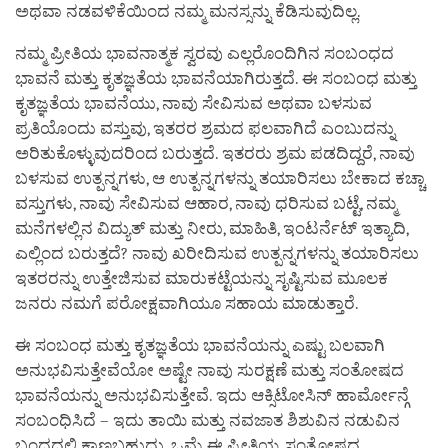
ಅಥವಾ ನಡವಳಿಕೆಯಿಂದ ನಮ್ಮ ಮನಸ್ಸನ್ನು ಕೆಡಿಸುವುದಿಲ್ಲ.
ನಮ್ಮ ಪ್ರೀತಿಯ ಭಾವನಾತ್ಮಕ ಸ್ವರವು ಎಲ್ಲರೊಂದಿಗಿನ ಸಂಬಂಧದ
ಭಾವನೆ ಮತ್ತು ಕೃತಜ್ಞತೆಯ ಭಾವನೆಯಾಗಿರುತ್ತದೆ. ಈ ಸಂಬಂಧ ಮತ್ತು
ಕೃತಜ್ಞತೆಯ ಭಾವನೆಯು, ನಾವು ಸೇವಿಸುವ ಅಥವಾ ಬಳಸುವ
ಪ್ರತಿಯೊಂದು ವಸ್ತುವು, ಇತರರ ಶ್ರಮದ ಫಲವಾಗಿದೆ ಎಂಬುದನ್ನು
ಅರಿತುಕೊಳ್ಳುವುದರಿಂದ ಬರುತ್ತದೆ. ಇತರರು ಶ್ರಮ ಪಡದಿದ್ದರೆ, ನಾವು
ಬಳಸುವ ಉತ್ಪನ್ನಗಳು, ಆ ಉತ್ಪನ್ನಗಳನ್ನು ತಯಾರಿಸಲು ಬೇಕಾದ ಕಚ್ಚಾ
ವಸ್ತುಗಳು, ನಾವು ಸೇವಿಸುವ ಆಹಾರ, ನಾವು ಧರಿಸುವ ಬಟ್ಟೆ, ನಮ್ಮ
ಮನೆಗಳಲ್ಲಿನ ವಿದ್ಯುತ್ ಮತ್ತು ನೀರು, ಮಾಹಿತಿ, ಇಂಟರ್ನೆಟ್ ಇತ್ಯಾದಿ,
ಎಲ್ಲಿಂದ ಬರುತ್ತದೆ? ನಾವು ಖರೀದಿಸುವ ಉತ್ಪನ್ನಗಳನ್ನು ತಯಾರಿಸಲು
ಇತರರನ್ನು ಉತ್ತೇಜಿಸುವ ಮಾರುಕಟ್ಟೆಯನ್ನು ಸೃಷ್ಟಿಸುವ ಮೂಲಕ
ಜನರು ನಮಗೆ ಪರೋಕ್ಷವಾಗಿಯೂ ಸಹಾಯ ಮಾಡುತ್ತಾರೆ.
ಈ ಸಂಬಂಧ ಮತ್ತು ಕೃತಜ್ಞತೆಯ ಭಾವನೆಯನ್ನು ಎಷ್ಟು ಬಲವಾಗಿ
ಅನುಭವಿಸುತ್ತೇವೆಯೋ ಅಷ್ಟೇ ನಾವು ಸುರಕ್ಷಣೆ ಮತ್ತು ಸಂತೋಷದ
ಭಾವನೆಯನ್ನು ಅನುಭವಿಸುತ್ತೇವೆ. ಇದು ಆಕ್ಸಿಟೋಸಿನ್ ಹಾರ್ಮೋನ್ಗೆ
ಸಂಬಂಧಿಸಿದೆ – ಇದು ತಾಯಿ ಮತ್ತು ನವಜಾತ ಶಿಶುವಿನ ನಡುವಿನ
ಬಂಧದಲ್ಲಿ ಕಾಣಬಹುದು. ಒಮ್ಮೆ ಈ ಪ್ರೀತಿಯ, ಸಂತೋಷದ