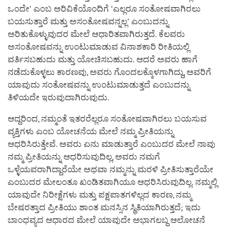
ಒಂದೇ’ ಎಂಬ ಅರಿವಿಕೆಯೊಂದಿಗೆ ‘ಎಲ್ಲರೂ ಸಂತೋಷವಾಗಿರಲು
ಬಯಸುತ್ತಾರೆ ಮತ್ತು ಅಸಂತೋಷವನ್ನಲ್ಲ’ ಎಂಬುದನ್ನು
ಅರಿತುಕೊಳ್ಳುವುದರ ಮೇಲೆ ಆಧಾರಿತವಾಗಿರುತ್ತದೆ. ಕೆಲವರು
ಅಸಂತೋಷವನ್ನು ಉಂಟುಮಾಡುವ ವಿನಾಶಕಾರಿ ರೀತಿಯಲ್ಲಿ
ವರ್ತಿಸಬಹುದು ಮತ್ತು ಯೋಚಿಸಬಹುದು. ಆದರೆ ಅವರು ಹಾಗೆ
ನಡೆದುಕೊಳ್ಳಲು ಕಾರಣವು, ಅವರು ಗೊಂದಲಕ್ಕೊಳಗಾಗಿದ್ದು, ಅವರಿಗೆ
ಯಾವುದು ಸಂತೋಷವನ್ನು ಉಂಟುಮಾಡುತ್ತದೆ ಎಂಬುದನ್ನು
ತಿಳಿಯದೇ ಇರುವುದಾಗಿರುವುದು.
ಆದ್ದರಿಂದ, ನಮ್ಮಂತೆ ಇತರರೆಲ್ಲರೂ ಸಂತೋಷವಾಗಿರಲು ಬಯಸುವ
ವ್ಯಕ್ತಿಗಳು ಎಂಬ ಯೋಚನೆಯ ಮೇಲೆ ನಮ್ಮ ಪ್ರೀತಿಯನ್ನು
ಆಧರಿಸಿರುತ್ತೇವೆ. ಅವರು ಏನು ಮಾಡುತ್ತಾರೆ ಎಂಬುದರ ಮೇಲೆ ನಾವು
ನಮ್ಮ ಪ್ರೀತಿಯನ್ನು ಆಧರಿಸುವುದಿಲ್ಲ, ಅವರು ನಮಗೆ
ಒಳ್ಳೆಯವರಾಗಿದ್ದಾರೆಯೇ ಅಥವಾ ನಮ್ಮನ್ನು ಮರಳಿ ಪ್ರೀತಿಸುತ್ತಾರೆಯೇ
ಎಂಬುದರ ಮೇಲಂತೂ ಖಂಡಿತವಾಗಿಯೂ ಆಧರಿಸಿರುವುದಿಲ್ಲ. ನಮ್ಮಲ್ಲಿ
ಯಾವುದೇ ನಿರೀಕ್ಷೆಗಳು ಮತ್ತು ಪಕ್ಷಪಾತಗಳಿಲ್ಲದ ಕಾರಣ, ನಮ್ಮ
ಬೇಷರತ್ತಾದ ಪ್ರೀತಿಯು ಶಾಂತ ಮನಸ್ಸಿನ ಸ್ಥಿತಿಯಾಗಿರುತ್ತದೆ; ಇದು
ಬಾಂಧವ್ಯದ ಆಧಾರದ ಮೇಲೆ ಯಾವುದೇ ಅಭಾಗಲಬ್ಧ ಆಲೋಚನೆ