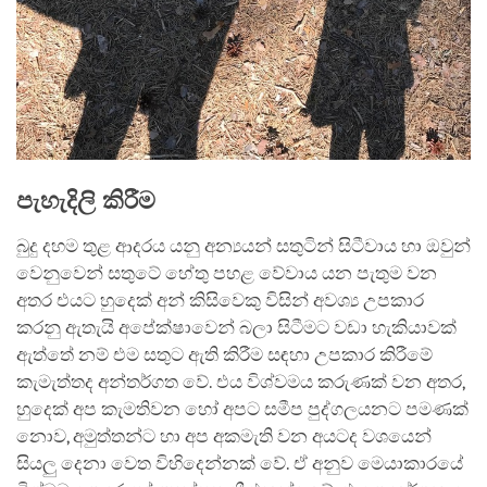
පැහැදිලි කිරීම
බුදු දහම තුළ ආදරය යනු අන්‍යයන් සතුටින් සිටීවාය හා ඔවුන්
වෙනුවෙන් සතුටේ හේතු පහළ වේවාය යන පැතුම වන
අතර එයට හුදෙක් අන් කිසිවෙකු විසින් අවශ්‍ය උපකාර
කරනු ඇතැයි අපේක්ෂාවෙන් බලා සිටීමට වඩා හැකියාවක්
ඇත්තේ නම් එම සතුට ඇති කිරීම සඳහා උපකාර කිරීමේ
කැමැත්තද අන්තර්ගත වේ. එය විශ්වමය කරුණක් වන අතර,
හුදෙක් අප කැමතිවන හෝ අපට සමීප පුද්ගලයනට පමණක්
නොව, අමුත්තන්ට හා අප අකමැති වන අයටද වශයෙන්
සියලු දෙනා වෙත විහිදෙන්නක් වේ. ඒ අනුව මෙයාකාරයේ