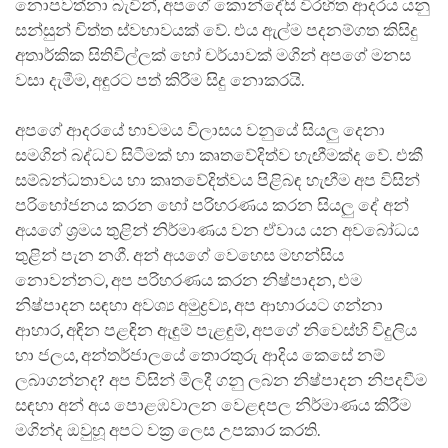
නොපවත්නා බැවින්, අපගේ කොන්දේසි විරහිත ආදරය යනු
සන්සුන් චිත්ත ස්වභාවයක් වේ. එය ඇල්ම පදනම්ගත කිසිදු
අතාර්කික සිතිවිල්ලක් හෝ චර්යාවක් මගින් අපගේ මනස
වසා දැමීම, අඳුරට පත් කිරීම සිදු නොකරයි.
අපගේ ආදරයේ භාවමය විලාසය වනුයේ සියලු දෙනා
සමගින් බද්ධව සිටීමක් හා කෘතවේදිත්ව හැඟීමක්ද වේ. එකී
සම්බන්ධතාවය හා කෘතවේදිත්වය පිළිබඳ හැඟීම අප විසින්
පරිභෝජනය කරන හෝ පරිහරණය කරන සියලු දේ අන්
අයගේ ශ්‍රමය තුළින් නිර්මාණය වන ඒවාය යන අවබෝධය
තුළින් පැන නගී. අන් අයගේ වෙහෙස මහන්සිය
නොවන්නට, අප පරිහරණය කරන නිෂ්පාදන, එම
නිෂ්පාදන සඳහා අවශ්‍ය අමුද්‍රව්‍ය, අප ආහාරයට ගන්නා
ආහාර, අඳින පළඳින ඇඳුම් පැළඳුම්, අපගේ නිවෙස්හි විදුලිය
හා ජලය, අන්තර්ජාලයේ තොරතුරු ආදිය කෙසේ නම්
ලබාගන්නද? අප විසින් මිලදී ගනු ලබන නිෂ්පාදන නිපදවීම
සඳහා අන් අය පොළඹවාලන වෙළඳපල නිර්මාණය කිරීම
මගින්ද ඔවුහූ අපට වක්‍ර ලෙස උපකාර කරති.