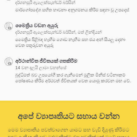
දර්ශනසූරී ඇලෙක්සැන්ඩර් බර්සින්
මාර්ගෝපදේශ සහිත භාවනා අනුගමනය කිරීම සඳහා වූ උපදෙස්
මෛත්‍රිය වඩන අයුරු
දර්ශනසූරී ඇලෙක්සැන්ඩර් බර්සින්, මත් ලින්දියන්
මෛත්‍රිය පිළිබඳ හැඟීම ගොඩ නැඟීම සහ එය අන් සියලු දෙනා
වෙත පතුරුවන අයුරු
අර්ථාන්විත ජීවිතයක් ගතකිරීම
14 වන දලයි ලාමා වහන්සේ
බුද්ධිමත් බව උපයෝගී කර ගැනීමෙන් මූලික මිනිස් වටිනාකම්
පෝෂණය කිරීම අර්ථවත් ජීවිතයක් වෙත යොමු කරවන මඟ වේ.
අපේ ව්‍යාපෘතියට සහාය වන්න
මෙම ව්‍යාපෘතිය පවත්වාගෙන යාමට සහ වැඩි දියුණු කිරීමට