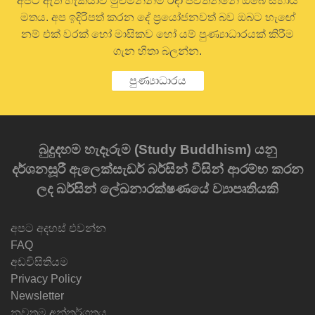
අපට ඇති හැකියාව මුළුමනින්ම රඳා පවතින්නේ ඔබේ සහාය
මතය. අප ඉදිරිපත් කරන දේ ප්‍රයෝජනවත් බව ඔබට හැඟේ
නම් එක් වරක් හෝ මාසිකව හෝ යම් පුණ්‍යාධාරයක් කිරීම
ගැන හිතා බලන්න.
පුණ්‍යාධාරය
බුදුදහම හැදෑරුම (Study Buddhism) යනු
දර්ශනසූරී ඇලෙක්සැඩර් බර්සින් විසින් ආරම්භ කරන
ලද බර්සින් ලේඛනාරක්ෂණයේ ව්‍යාපෘතියකි
අපට අදහස් එවන්න
FAQ
අඩවිසිතියම
Privacy Policy
Newsletter
නවතම අන්තර්ගතය