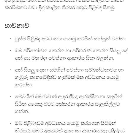
අපි හුදෙක් භෞතික අවශ්‍යතාවයන් කෙටි කාලීනව තෘප්ත
කරවීමකට වඩා දිගු කාලීන තිරසර සතුට පිළිබඳ සිතමු.
භාවනාව
හුස්ම පිළිබඳ අවධානය යොමු කරමින් සන්සුන් වන්න.
ඔබ පරිභෝජනය කරන හා පරිහරණය කරන සියලු දේ
අන් අය මත රඳා පවත්නා ආකාරය සිතා බලන්න.
අන් සියලු දෙනා සමගින් පවත්නා සම්බන්ධතාවය හා
ගැඹුරු කෘතවේදිත්ව හැඟීමක් මත අවධානය යොමු
කරන්න.
මෙමගින් ඔබ වඩාත් ආදරණීය, ආරක්ෂිත හා සතුටින්
සිටින අයෙකු බවට පත්කරන ආකාරය සැලකිල්ලට
ගන්න.
ඔබ පිළිබඳවම අවධානය යොමු කරගෙන සිටිමින්
නිරතුරු ඔබට අසතුටක් දැනෙන ආකාරය සැලකිල්ලට