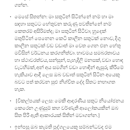
ගන්න.
මෙසේ සිතන්න: මා සතුටින් සිටින්නේ නම් හා මා
සඳහා සතු‍ටට හේතුවන කරුණු පවතින්නේ නම්
කෙතරම් අසිරිමත්ද; මා සතුටින් සිටීවා; හුුදෙක්
මතුපිටින් පෙනෙන කෙටි කාලීන සතුටක් නොව, දිගු
කාලීන සතුටක් වඩ වඩාත් මා වෙත ගෙන එන හේතු
මවිසින් වර්ධනය කරගනිත්වා. භාවමය සමබරතාවය
හා ස්ථාවරත්වය, සන්සුන්, පැහැදිලි මනසක්, වඩා හොඳ
වැටහීමක්, අන් අය සමගින් වඩා හොඳින් ඇසුරු කිරීමේ
හැකියාව ආදී ලෙස ඔබ වඩාත් සතුටින් සිටින අයෙකු
බවට පත් කරවන සුළු නිශ්චිත දේද සිතට නඟාගත
හැක.
[විකල්පයක් ලෙස: මෙකී ආදරණීය සතුට නියෝජනය
කෙරෙන උණුසුම් කහ වර්ණැති ආලෝකයකින් ඔබ
සිත පිරී ඇති ආකාරයක් සිතින් මවාගන්න.]
ඉන්පසු ඔබ කැමති පුද්ගලයෙකු සම්බන්ධවද එම