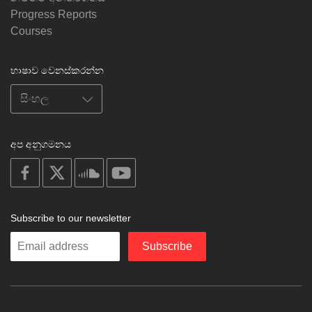
Progress Reports
Courses
භාෂාව වෙනස්කරන්න
අප අනුගමනය
on
on
on
on
facebook
X
soundcloud
youtube
Subscribe to our newsletter
Enter
Subscribe
your
email