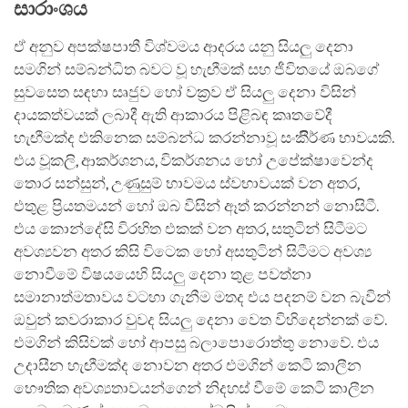
සාරාංශය
ඒ අනුව අපක්ෂපාතී විශ්වමය ආදරය යනු සියලු දෙනා
සමගින් සම්බන්ධිත බවට වූ හැඟීමක් සහ ජීවිතයේ ඔබගේ
සුවසෙත සඳහා සෘජුව හෝ වක්‍රව ඒ සියලු දෙනා විසින්
දායකත්වයක් ලබාදී ඇති ආකාරය පිළිබඳ කෘතවේදී
හැඟීමක්ද එකිනෙක සම්බන්ධ කරන්නාවූ සංකීිර්ණ භාවයකි.
එය වූකලි, ආකර්ශනය, විකර්ශනය හෝ උපේක්ෂාවෙන්ද
තොර සන්සුන්, උණුසුම් භාවමය ස්වභාවයක් වන අතර,
එතුළ ප්‍රියතමයන් හෝ ඔබ විසින් ඈත් කරන්නන් නොසිටී.
එය කොන්දේසි විරහිත එකක් වන අතර, සතුටින් සිටීමට
අවශ්‍යවන අතර කිසි විටෙක හෝ අසතුටින් සිටීමට අවශ්‍ය
නොවීමේ විෂයයෙහි සියලු දෙනා තුළ පවත්නා
සමානාත්මතාවය වටහා ගැනීම මතද එය පදනම් වන බැවින්
ඔවුන් කවරාකාර වුවද සියලු දෙනා වෙත විහිදෙන්නක් වේ.
එමගින් කිසිවක් හෝ ආපසු බලාපො‍රොත්තු නොවේ. එය
උදාසීන හැඟීමක්ද නොවන අතර එමගින් කෙටි කාලීන
භෞතික අවශ්‍යතාවයන්ගෙන් නිදහස් වීමේ කෙටි කාලීන