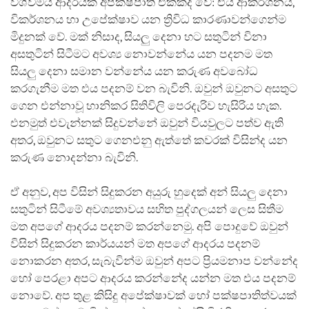
විශ්වමය ආදරයක් අපක්ෂපාතී එකක්ද වේ: එය ආකර්ශනය,
විකර්ශනය හා උපේක්ෂාව යන ත්‍රිවිධ කාරණාවන්ගෙන්ම
මිදුනක් වේ. මක් නිසාද, සියලු දෙනා හට සතුටින් විනා
අසතුටින් සිටීමට අවශ්‍ය නොවන්නේය යන පදනම මත
සියලු දෙනා සමාන වන්නේය යන කරුණ අවබෝධ
කරගැනීම මත එය පදනම් වන බැවිනි. ඔවුන් ඔවුනට අසතුට
ගෙන එන්නාවූ හානිකර සිතිවිලි පෙරදැරිව හැසිරිය හැක.
එනමුත් එවැන්නක් සිදුවන්නේ ඔවුන් වියවුලට පත්ව ඇති
අතර, ඔවුනට සතුට ගෙනඑනු ඇත්තේ කවරක් විසින්ද යන
කරුණ නොදන්නා බැවිනි.
ඒ අනුව, අප විසින් සිදුකරන අයුරු හුදෙක් අන් සියලු දෙනා
සතුටින් සිටීමේ අවශ්‍යතාවය සහිත පුද්ගලයන් ලෙස සිතීම
මත අපගේ ආදරය පදනම් කරන්නෙමු. අපි පොදුවේ ඔවුන්
විසින් සිදුකරන කාර්යයන් මත අපගේ ආදරය පදනම්
නොකරන අතර, සැබැවින්ම ඔවුන් අපට ප්‍රියමනාප වන්නේද
හෝ පෙරළා අපට ආදරය කරන්නේද යන්න මත එය පදනම්
නොවේ. අප තුළ කිසිදු අපේක්ෂාවක් හෝ පක්ෂපාතිත්වයක්