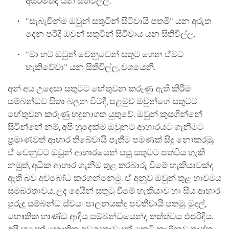
අසිරිමත්ද යන සිතිවිල්ල.
"සැබැවින්ම ඔවුන් සතුටින් සිටීවායි පතමි" යන අරුත
දෙන පරිදි ඔවුන් සතුටින් සිටීවාය යන සිතිවිල්ල.
"මා හට ඔවුන් වෙනුවෙන් සතුට ගෙන ඒමට
හැකිවේවා" යන සිතිවිල්ල, වශයෙනි.
අන් අය උදෙසා සතුටට හේතුවන කරුණු ඇති කිරීම
සම්බන්ධව සිතා බලන විටදී, පළමුව ඔවුන්ගේ සතුටට
හේතුවන කරුණු හඳුනාගත යුතුවේ. ඔවුන් කුසගින්නේ
සිටින්නේ නම්, අපි හුදෙක්ම ඔවුනට ආහාරයට ගැනීමට
ප්‍රමාණවත් ආහාර තිබේවායි පැතීම පමණක් සිදු නොකරමු.
ඒ වෙනුවට ඔවුන් ආහාරයෙන් පසු සතුටට පත්විය හැකි
නමුත්, අධික ආහාර ගැනීම තුළ තරබාරු වීමේ හැකියාවක්ද
ඇති බව අවබෝධ කරගන්නෙමු. ඒ අනුව ඔවුන් තුළ භාවමය
සමබරතාවය, ලද දෙයින් සතුටු වීමේ හැකියාව හා සිය ආහාර
පුරුදු සම්බන්ධ ස්වයං පාලනයක්ද පවතීවායි පතමු. මුදල්,
භෞතික භාණ්ඩ ආදිය සම්බන්ධයෙන්ද තත්ත්වය එපරිදිය.