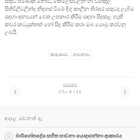
සතුට පමණක් නොව, කෙලෙස්වලින් හා ව්‍යාකූල
සිතිවිලිවලින්ද නිදහස් වීමේ දිගු කාලීන තිරසර සතුටද ලැබීම
සඳහා අන්‍යයන් වෙත උපකාර කිරීම සඳහා සිදුකළ හැකි
කවර කටයුත්තක් හෝ සිදු කිරීම කරා ඔබ යොමු කරවනු
ලබයි.
කරුණාව
භාවනාව
භාවනා
ලිපිය 6 / 13
අදාළ වෙනත් දෑ
මාර්ගෝපදේශ සහිත භාවනා යොදාගන්නා ආකාරය