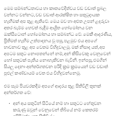
මෙම සම්බන්ධතාවය හා කෘතවේදිත්වය වඩ වඩාත් ප්‍රබල
වන්නට වන්නට, වඩ වඩාත් ආරක්ෂිත හා සතුටුදායක
හැඟීමක් අප තුළ ඇතිවේ. මෙය මව හා අළුත උපන් ළදරුවා
අතර බැම්ම හෙවත් බැඳීම ආශ්‍රිත හෝමෝනය වන
ඔක්සිටොන් හෝමෝනය හා සම්බන්ධ වේ. මෙකී ආදරණීය,
ප්‍රීතිමත් හැඟීම උත්පාදනය වු පසු, පළමුව එය අපගේ
භාවනාව තුළ අප වෙතම විහිදුවාලමු. මක් නිසාද යත්, අප
අපටම සතුට නොපතන්නේ නම්, අන් කිසිවෙකු වෙනුවෙන්
හෝ සතුටක් පැතිය නොහැකිවන බැවිනි. ඉන්පසු, එමගින්
සියලු දෙනා අන්තර්ගතවන පරිදි ක්‍රම ක්‍රමයෙන් වඩ වඩාත්
පුළුල් කණ්ඩායම් වෙත එය විහිදුවන්නෙමු.
එම සෑම පියවරකදීම අපගේ ආදරය තුළ සිතිවිලි තුනක්
අන්තර්ගත වේ:
අන් අය සතුටින් සිටියේ නම් හා සතුටට හේතුවන
කරුණු ඔවුන් වෙනුවෙන් තිබියේ නම් කෙතරම්