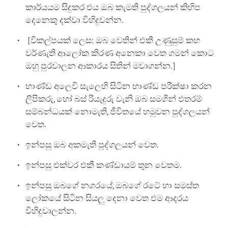
කාර්යයම සිදුකර එය ඔබ කැමති පුද්ගලයන් කිහිප
දෙනෙකු දක්වා විහිදුවන්න.
[විකල්පයක් ලෙස: ඔබ වෙතින් එකී උණුසුම් කහ
වර්ණැති ආලෝක කිරණ අනෙකා වෙත ගමන් කොට
ඔහු පුරවාලන ආකාරය සිතින් මවාගන්න.]
භාණ්ඩ අලෙවි සැලෙහි සිටින භාණ්ඩ පරීක්ෂා කරන
ලිපිකරු, හෝ බස් රියැදුරු වැනි ඔබ සමගින් එතරම්
සම්බන්ධයක් නොමැති, ජීවිතයේ හමුවන පුද්ගලයන්
වෙත.
ඉන්පසු ඔබ අකමැති පුද්ගලයන් වෙත.
ඉන්පසු එක්වර එකී කණ්ඩායම් තුන වෙතම.
ඉන්පසු ඔබගේ නගරයේ, ඔබගේ රටේ හා සමස්ත
ලෝකයේ සිටින සියලු දෙනා වෙත එම ආදරය
විහිදුවාලන්න.