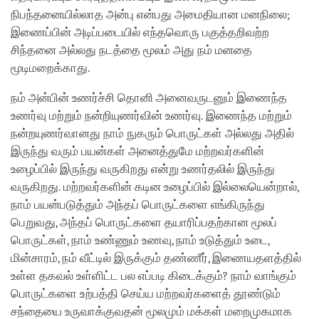
நிபந்தனையில்லாத அன்பு என்பது அமைதியான மனநிலை;
இணைப்பின் அடிப்படையில் எந்தவொரு பகுத்தறிவற்ற
சிந்தனை அல்லது நடத்தை மூலம் அது நம் மனதை
மூடிமறைக்காது.
நம் அன்பின் உணர்ச்சி தொனி அனைவருடனும் இணைந்த
உணர்வு மற்றும் நன்றியுணர்வின் உணர்வு. இணைந்த மற்றும்
நன்றயுணர்வானது நாம் நுகரும் பொருட்கள் அல்லது அதில்
இருந்து வரும் பயன்கள் அனைத்துமே மற்றவர்களின்
உழைப்பில் இருந்து வருகிறது என்று உணர்தலில் இருந்து
வருகிறது. மற்றவர்களின் கடின உழைப்பில் இல்லையென்றால்,
நாம் பயன்படுத்தும் அந்தப் பொருட்களை எங்கிருந்து
பெறுவது, அந்தப் பொருட்களை தயாரிப்பதற்கான மூலப்
பொருட்கள், நாம் உண்ணும் உணவு, நாம் உடுத்தும் உடை,
மின்சாரம், நம் வீட்டில் இருக்கும் தண்ணீர், இணையதளத்தில்
உள்ள தகவல் உள்ளிட்ட பல எப்படி கிடைக்கும்? நாம் வாங்கும்
பொருட்களை உற்பத்தி செய்ய மற்றவர்களைத் தூண்டும்
சந்தையை உருவாக்குவதன் மூலமும் மக்கள் மறைமுகமாக