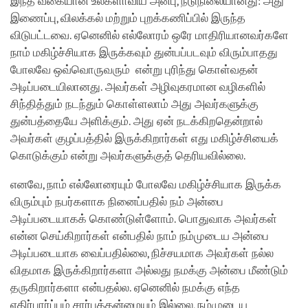
இந்த வகையான உலகளாவிய அன்பு, நடுநிலையானது: அது
இணைப்பு, விலக்கல் மற்றும் புறக்கணிப்பில் இருந்த
விடுபட்டவை. ஏனெனில் எல்லோரம் ஒரே மாதிரியானவர்களே
நாம் மகிழ்ச்சியாக இருக்கவும் துன்பப்படவும் விரும்பாதது
போலவே ஒவ்வொருவரும் என்று புரிந்து கொள்வதன்
அடிப்படையிலானது. அவர்கள் அழிவுகரமான வழிகளில்
சிந்தித்தும் நடந்தும் கொள்ளலாம் அது அவர்களுக்கு
துன்பத்தையே அளிக்கும். அது ஏன் நடக்கிறதென்றால்
அவர்கள் குழப்பத்தில் இருக்கிறார்கள் எது மகிழ்ச்சியைக்
கொடுக்கும் என்று அவர்களுக்குத் தெரியவில்லை.
எனவே, நாம் எல்லோரையும் போலவே மகிழ்ச்சியாக இருக்க
விரும்பும் நபர்களாக நினைப்பதில் நம் அன்பை
அடிப்படையாகக் கொண்டுள்ளோம். பொதுவாக அவர்கள்
என்ன செய்கிறார்கள் என்பதில் நாம் நம்முடைய அன்பை
அடிப்படையாக வைப்பதில்லை, நிச்சயமாக அவர்கள் நல்ல
விதமாக இருக்கிறார்களா அல்லது நமக்கு அன்பை மீண்டும்
தருகிறார்களா என்பதல்ல. ஏனெனில் நமக்கு எந்த
எதிர்பார்ப்பும் சார்புத்தன்மையும் இல்லை, நம்முடைய