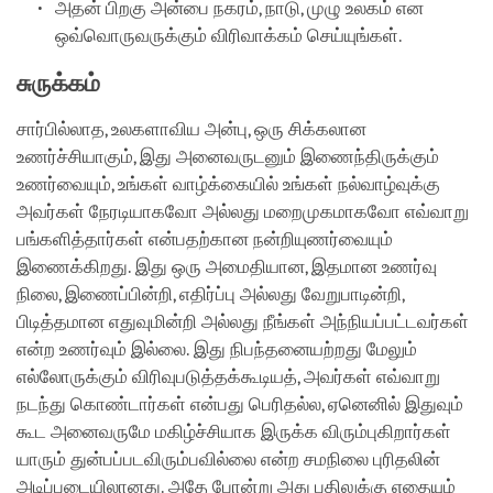
அதன் பிறகு அன்பை நகரம், நாடு, முழு உலகம் என
ஒவ்வொருவருக்கும் விரிவாக்கம் செய்யுங்கள்.
சுருக்கம்
சார்பில்லாத, உலகளாவிய அன்பு, ஒரு சிக்கலான
உணர்ச்சியாகும், இது அனைவருடனும் இணைந்திருக்கும்
உணர்வையும், உங்கள் வாழ்க்கையில் உங்கள் நல்வாழ்வுக்கு
அவர்கள் நேரடியாகவோ அல்லது மறைமுகமாகவோ எவ்வாறு
பங்களித்தார்கள் என்பதற்கான நன்றியுணர்வையும்
இணைக்கிறது. இது ஒரு அமைதியான, இதமான உணர்வு
நிலை, இணைப்பின்றி, எதிர்ப்பு அல்லது வேறுபாடின்றி,
பிடித்தமான எதுவுமின்றி அல்லது நீங்கள் அந்நியப்பட்டவர்கள்
என்ற உணர்வும் இல்லை. இது நிபந்தனையற்றது மேலும்
எல்லோருக்கும் விரிவுபடுத்தக்கூடியத், அவர்கள் எவ்வாறு
நடந்து கொண்டார்கள் என்பது பெரிதல்ல, ஏனெனில் இதுவும்
கூட அனைவருமே மகிழ்ச்சியாக இருக்க விரும்புகிறார்கள்
யாரும் துன்பப்படவிரும்பவில்லை என்ற சமநிலை புரிதலின்
அடிப்படையிலானது. அதே போன்று அது பதிலுக்கு எதையும்