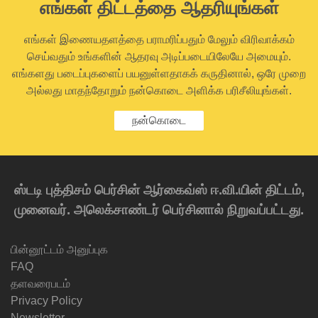
எங்கள் திட்டத்தை ஆதரியுங்கள்
எங்கள் இணையதளத்தை பராமரிப்பதும் மேலும் விரிவாக்கம்
செய்வதும் உங்களின் ஆதரவு அடிப்படையிலேயே அமையும்.
எங்களது படைப்புகளைப் பயனுள்ளதாகக் கருதினால், ஒரே முறை
அல்லது மாதந்தோறும் நன்கொடை அளிக்க பரிசீலியுங்கள்.
நன்கொடை
ஸ்டடி புத்திசம் பெர்சின் ஆர்கைவ்ஸ் ஈ.வி.யின் திட்டம்,
முனைவர். அலெக்சாண்டர் பெர்சினால் நிறுவப்பட்டது.
பின்னூட்டம் அனுப்புக
FAQ
தளவரைபடம்
Privacy Policy
Newsletter