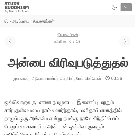
Close
Study
Buddhism
Home
›
அடிப்படை
›
தியானங்கள்
தியானங்கள்
கட்டுரை 6 / 13
அன்பை விரிவுபடுத்துதல்
முனைவர். அலெக்சாண்டர் பெர்சின்
,
மேட் லின்டென்
03:36
ஒவ்வொருவருடனான நம்முடைய இணைப்பு மற்றும்
சார்புதன்மையை நாம் உணர்ந்தால், மனிதாபிமானத்தில்
நாமும் ஒரு அங்கமே என்று நமக்கு நாமே சிந்திப்போம்
மேலும் உலகளாவிய அன்புடன் ஒவ்வொருவரும்
மகிழ்ச்சியாக இருக்க விரும்புவோம்.