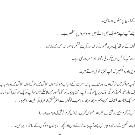
کے ذریعہ پر سکون ہو جائں۔
 جسے آپ اپنے مصرف میں لاتے ہیں وہ دوسروں پر منحصر ہے۔
ں کے ساتھ ایک ربط محسوس کریں اور گہرے تشکر کا احساس من میں لائں۔
سے آپ کو کس طرح گرمائی، تحفظ اور مسرت ملتی ہے۔
 دیں اور دیکھیں کہ آپ اکثر نا خوش ہوتے ہیں۔
خوب ہو اگر میں خوش ہوں اور میرے پاس مسرت کے اسباب موجود ہوں؛ کاش میں خوش ہوں؛ کاش میں وہ اسباب پیدا
ف عارضی جھوٹی خوشی؛ بلکہ دیرپا خوشی۔ آپ ایسی چیزوں کو بھی تصور میں لا سکتے ہیں جو آپ کو ایک خوش باش انس
کام، ایک شانت شفاف من، بہتر سوجھ بوجھ، دوسرے لوگوں سے بہتر تعلق خاطری کی اہلیت، وغیرہ۔
آپ کو گرم پیلی روشنی سے بھرا ہوا محسوس کریں، جو اس گرم خوشی کی علامت ہو۔)
ی ایسے شخص کے ساتھ دوہرائں جسے آپ پسند کرتے ہوں اور کچھ اور پسندیدہ لوگوں کے ساتھ دوہرائں۔