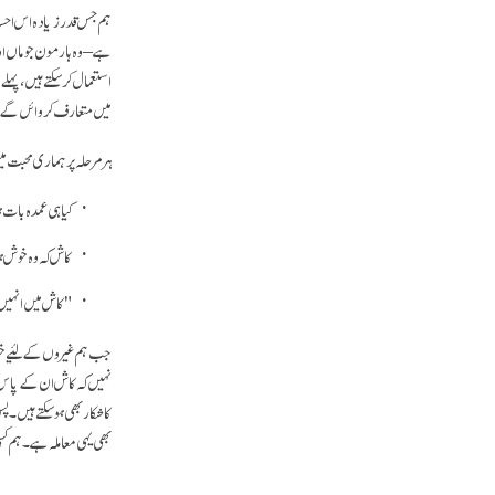
ہم جس قدر زیادہ اس احسا
ہے – وہ ہارمون جو ماں او
استعمال کر سکتے ہیں، پہلے 
میں متعارف کروائں گے، 
ہر مرحلہ پر ہماری محبت م
کیا ہی عمدہ بات
کاش کہ وہ خوش 
"کاش میں انہیں
جب ہم غیروں کے لئیے خوشی
نہیں کہ کاش ان کے پاس کافی
کا شکار بھی ہو سکتے ہیں۔ 
بھی یہی معاملہ ہے۔ ہم ک