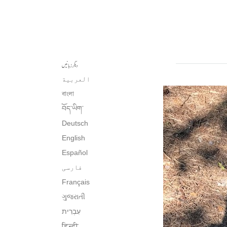
دیگر زبانیں
العربية
বাংলা
བོད་ཡིག་
Deutsch
English
Español
فارسی
Français
ગુજરાતી
עִבְרִית‎
हिन्दी