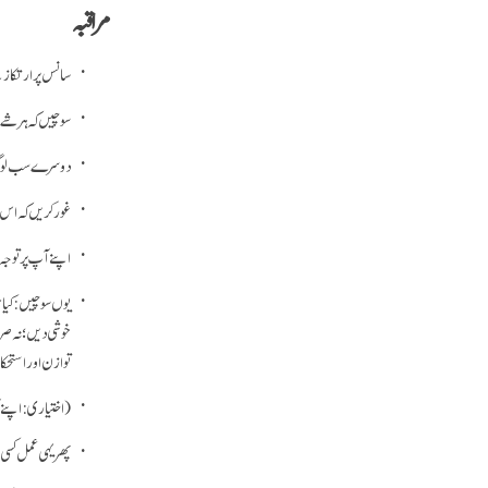
مراقبہ
سانس پر ارتکاز 
سوچیں کہ ہر شے
دوسرے سب لوگو
غور کریں کہ اس 
اپنے آپ پر توجہ
یوں سوچیں: کیا 
خوشی دیں؛ نہ صر
توازن اور استح
(اختیاری: اپنے 
پھر یہی عمل کس