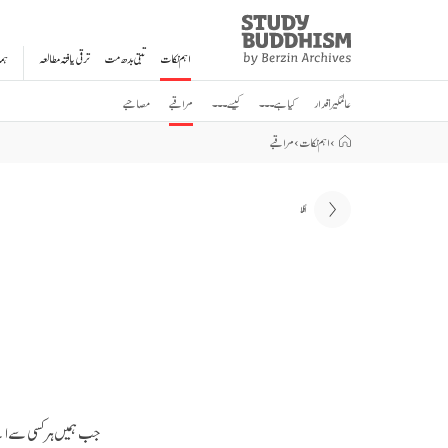
Study
Clos
Buddhism
اہم نکات
تبتی بدھ مت
ترقی یافتہ مطالعہ
ہم
Home
عالمگیر اقدار
کیا ہے ۔۔۔
کیسے ۔۔۔
مراقبے
مصاحبے
›
اہم نکات
›
مراقبے
اگلا
جب ہمیں ہر کسی سے اپنے 