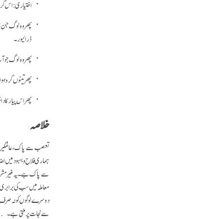
اختیاری: اس گرم
پھر وہ لوگ جن کا
ڈرائیور۔
پھر وہ لوگ جو 
پھر تینوں گروہوں
پھر اس پیار کا دا
خلاصہ
تعصب سے پاک، عالمگیر پی
ہماری فلاح و بہبود میں اض
سے پاک ہے۔ یہ غیر مشروط 
معاملہ میں سب کی برابری 
دوسرے لوگوں کو نہ صرف ما
سے نجات پر ملتی ہے۔