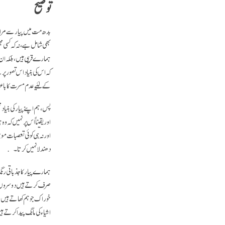
توضیح
بدھ مت میں پیار سے مراد
بھی شامل ہے، نہ کہ کسی مجہ
ہمارے قریبی ہیں، بلکہ ان
کہ اس کی بنیاد اس تصور پ
کے لئیے عدم مسرت کا باعث
پس، ہم اپنے پیار کی بنیاد
اور یقیناً اس پر نہیں کہ
اور نہ ہی کوئی تعصبات مو
دھندلا نہیں کرتا۔
ہمارے پیار کا جذباتی رنگ
صرف کرتے ہیں دوسروں کی 
خوراک جو ہم کھاتے ہیں، ل
اشیاء کی مانگ پیدا کرتے 