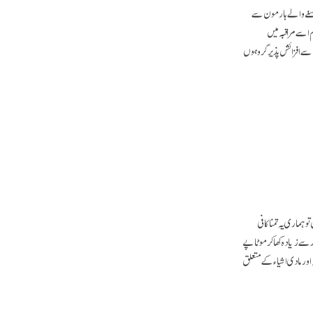
 رسنے والے ہارمون سے
 اسے مراقبہ میں
م اسے افزائش پذیر گروہوں
ہماری یہ تمنا کافی
حد سے زیادہ کھا کر موٹاپے
 اور مادی اشیاء کے متعلق