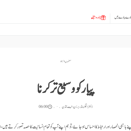
ارے بارے میں
چندہ دیجئیے
مضمون ۶ / ۱۳
پیار کو وسیع تر کرنا
ڈاکٹر الیگزینڈر برزن
،
مَیٹ لِنڈن
06:00
باہمی انحصار اور ارتباط کا احساس ہو جائے، تو ہم اپنے آپ کو تمام انسانیت کا حصہ تصور کرتے ہیں، اور 