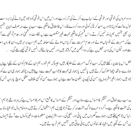
 دوسروں کی خوشی اور خوشی کے اسباب پیدا کرنے کی آرزو ہے اور اس میں اس خوشی کو وجود میں لانے کی زبردست 
ول حالت کو اپنانا اور یہ امید کرنا کہ کوئی اور مدد کر دے گا۔ اس کا اطلاق عالمگیر ہے، سب پر ہے، نہ صرف ان پر جنہی
 پر بھی جنہیں ہم پسند نہیں کرتے۔ اس قسم کی عالمگیر محبت غیر متعصب ہے: یہ لگاوٹ، دشمنی اور عدم توجہی سے آ
ر ہے کہ مسرت کے خواہاں ہونے اور عدم مسرت سے گریزاں ہونے کے معاملہ میں ہم سب برابر ہیں۔ ان کا رویہ معاند
 ہو۔ لیکن اس کی وجہ محض یہ ہے کہ وہ الجھن میں گرفتار ہیں اور نہیں جانتے کہ انہیں خوشی کیسے ملے گی۔
 محض اس بات پر رکھتے ہیں کہ سب لوگ مسرت کے طلبگار ہیں، جیسا کہ ہم خود ۔ ہم ان کے کام کو ان کے لئیے اپنے پیار
 وہ ہمارے ساتھ اچھا سلوک کرتے ہیں یا نہیں یا ہماری محبت کا جواب محبت سے دیتے ہیں۔ چونکہ ہماری ان سے کوئ
جود ہیں، ہمارا غیر مشروط پیار من کی ایک پر سکون حالت ہے؛ یہ ہمارے من کو کسی خلاف عقل سوچ یا رویہ جس کی
 سب سے الحاق اور تشکر کا احساس ہے۔ ملاپ اور تشکر کے احساس کا منبع اس امر کا احساس ہے کہ ہر وہ شے جو ہم ا
محنت کا نتیجہ ہے۔ اگر دوسرے لوگ محنت نہ کرتے تو جو چیزیں ہم استعمال کرتے ہیں، وہ خام مال جو اشیاء بنا
باس جو ہم پہنتے ہیں، ہمارے گھروں میں پانی اور بجلی کی رسد، انٹرنیٹ پر معلومات، وغیرہ کہاں سے آتے؟ یہاں
ہیں جس کے نتیجہ میں اشیاء کارخانوں میں بنائی جاتی ہیں جنہیں ہم خریدتے ہیں۔