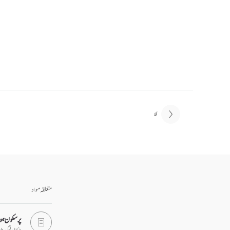
اگلا
متعلقہ مواد
پرسکون ہون
ڈاکٹر الیگزین