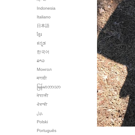
Indonesia
Italiano
日本語
ខ្មែរ
ಕನ್ನಡ
한국어
ລາວ
Монгол
मराठी
မြန်မာဘာသာ
नेपाली
ਪੰਜਾਬੀ
پنجابی
Polski
Português