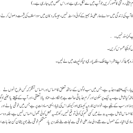
 پیلی روشنی کا تصور کریں جو آپ میں سے نکل رہی ہے اور اس شخص میں جا رہی ہے۔)
 آپ کی زندگی میں سوائے عارضی مڈ بھیڑ کے کوئی واسطہ نہیں، جیسا کہ دکان میں سودا سلف کی قیمت وصول کرنے وا
آپ کو پسند نہیں۔
 کو یکجا محسوس کریں۔
ئرہ پھیلا کر اپنے شہر، اپنے ملک، بلکہ پوری دنیا کو لپیٹ میں لے لیں۔
ار، ایک پیچیدہ جذبہ ہے، جس میں سب لوگوں کے ساتھ تعلق کا احساس اور احساس تشکر کہ کس طرح انہوں نے بال
افہ کیا شامل ہے۔ یہ ایک پر سکون اور گرم جذباتی حالت ہے جو لگاوٹ، عناد یا لا تعلقی، اور آپ کے چہیتے یا اجنبی 
اور سب کے لئیے ہے، خواہ ان کا رویہ کیسا ہی ہو، کیونکہ اس کی بنیاد ایسی مساوات پر ہے جس میں خوشی پانے اور
کا احساس شامل ہے۔ یہ بدلے میں کسی قسم کی کوئی توقع نہیں رکھتا۔ یہ محض کوئی مجہول احساس نہیں ہے، بلکہ و
دی اشیاء کے حصول سے ملنے والی عارضی خوشی سے نجات ملے بلکہ دیرپا، مستحکم خوشی ملے جو پریشان کن جذبات او