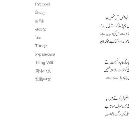
Русский
සිංහල
خواہش، اگر ممکن ہو،
தமிழ்
ں ہم پسند کرتے ہیں یا جو
తెలుగు
زاد ہے اس کی وجہ یہ ہے
ไทย
انہ ہو سکتا ہے جو کہ ان
Türkçe
Українська
 کی بنیاد نہیں بناتے،
Tiếng Việt
ی توقعات وابستہ نہیں
简体中文
 بنیاد لگاوٹ ہو سے
繁體中文
ستعمال کرتے ہیں یا
نے میں صرف ہوتا ہے،
 تک کہ لوگ بالواسطہ