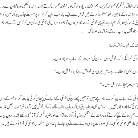
س الحاق و تشکر کو محسوس کریں، ہم اتنا ہی زیادہ خوش اور محفوظ محسوس کرتے ہیں۔ اس کا تعلق غدۂ نخامیہ سے
ر نو زائدہ کے مابین رشتہ مضبوط کرنے میں شامل ہے۔ ایک بار جب ہم یہ گرم اور پر مسرت جذبہ پیدا کر لیں، تو ہم
اپنی خاطر، کیونکہ اگر ہم اپنے لئیے ہی خوشی کے طلبگار نہ ہوں، تو ہم دوسروں کی خوشی کی تمنا کیوں کر کریں گے۔ پھر ہ
تا وقتیکہ یہ سب اس میں شامل نہ ہو جائں۔
یں تین خیال شامل ہیں:
 ہو گی اگر دیگر لوگ خوش ہوں اور ان کی مسرت کے اسباب موجود ہوں۔
ہوں، جس کا مطلب ہے، "یہ میری دلی خواہش ہے کہ وہ خوش ہوں۔"
 مسرت پہنچانے کا اہل ہوں۔"
 کے اسباب پیدا کرنے کا سوچتے ہیں، تو ہمیں پہلے ان کی خوشی کے اسباب کی پہچان کرنی چاہئیےاگر وہ بھوکے ہوں تو 
 کھانا ہو؛ بلکہ ہمیں یہ احساس بھی ہونا چاہئیے کہ اگر وہ ایک وقت کا کھانا کھا کر خوش ہیں، تو وہ غیر صحت بخش غذا 
پس ہم ان کے لئیے کھانے کی عادات کے متعلق جذباتی توازن، قناعت اور ضبط نفس کی تمنا بھی رکھتے ہیں۔ روپیہ پیسہ
سی عارضی خوشی جو کسی مادی ضرورت پوری ہونے سے ملے کی بجائے پائدار، پُر استقلال خوشی کی آرزو کرتے ہیں۔