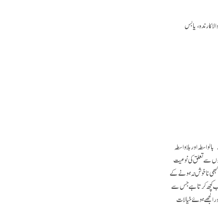
لا کارندہ، یا بس
واسطہ اور بلا واسطہ
لوگوں سے تعلق کی نوعیت
 کبھی نا خوش نہ ہونے کے
ہ سب کچھ کرتا ہے جس سے
ر الجھے ہوئے خیالات