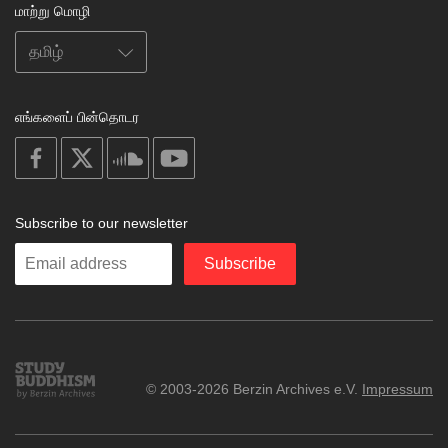
மாற்று மொழி
எங்களைப் பின்தொடர
on
on
on
on
facebook
X
soundcloud
youtube
Subscribe to our newsletter
Enter
Subscribe
your
email
Study
© 2003-2026 Berzin Archives e.V.
Impressum
Buddhism
Home