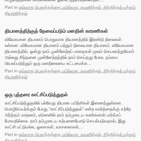
Part
in
எவ்வாறு பௌத்தத்தை பயில்வது: கவனித்தல், சிந்தித்தல் மற்றும்
தியானித்தல்
தியானத்திற்குத் தேவைப்படும் மனதின் காரணிகள்
விவேகமான தியானம் பொதுவாக தியானத்தில் இரண்டு நிலைகள்
உள்ளன: விவேகமான தியானம் மற்றும் நிலையான தியானம். விவேகமான
தியானத்தில், ஒன்று நாம் முன்னேற்றப் பாதைகள் மூலம் செயலாற்றுவோம்
அல்லது சிந்தனை முன்னேற்றத்தில் நாம் செய்தது போல, நம்மை
பிரபலப்படுத்தும் ஒரு மனநிலையை கட்டமைக்க...
Part
in
எவ்வாறு பௌத்தத்தை பயில்வது: கவனித்தல், சிந்தித்தல் மற்றும்
தியானித்தல்
ஒரு புத்தரை காட்சிப்படுத்துதல்
காட்சிப்படுத்துதலில் பல்வேறு தியான பயிற்சிகள் இணைந்துள்ளன.
மொழிபெயர்க்கும் போது “காட்சிப்படுத்துதல்” என்ற வார்த்தைக்கு சற்றே
அர்த்தம் மாறலாம், ஏனெனில் நாம் நம்முடைய கண்களால் பார்க்கப்
போவதில்லை. நாம் நம்முடைய கற்பனையோடு செயல்படுவதால், இது
காட்சி மட்டுமல்ல, ஓசைகள், வாசனைகள்,...
Part
in
எவ்வாறு பௌத்தத்தை பயில்வது: கவனித்தல், சிந்தித்தல் மற்றும்
தியானித்தல்