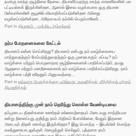
நமக்கு உகந்த சூழ்நிலை தேவை. தியானிப்பதற்கு உகந்த காரணிகளின் பல
பட்டியல்கள் இருக்கின்றன, ஆனால் இவை வழக்கமாக ஒரு தியான
பின்வாங்கலின் சூழலில் விவாதிக்கப்படுகின்றன அல்லது
வழங்கப்படுகின்றன, அதேசமயம் நம்மில் பெரும்பாலோர்...
Part
in
தியானம் : முக்கிய அம்சங்கள்
தர்ம போதனைகளை கேட்டல்
தியானம் என்ன செய்கிறது? தியானம் என்பது நம் வாழ்க்கையை
மாற்றுவதற்கும் மேம்படுத்துவதற்கும் ஒரு முறையாகும். எப்படி? நம்
வாழ்க்கை மற்றும் பொருளாதார சூழ்நிலைகளால் பாதிக்கப்படும், நமது
ஆளுமை மற்றும் மனநிலைகளால் நம் வாழ்க்கை பாதிக்கப்படுகிறது. நாம்
வாழ்க்கை பற்றி ஏதேனும் அனுபவத்தை...
Part
in
எவ்வாறு பௌத்தத்தை பயில்வது: கவனித்தல், சிந்தித்தல் மற்றும்
தியானித்தல்
தியானத்திற்கு முன் நாம் தெரிந்து கொள்ள வேண்டியவை
நம்முடைய திறன்களை உணர்தல் எல்லாவற்றையும் அடைவது சாத்தியமா
என்று நினைப்பது குறித்து நாம் அதிகம் பேசவில்லை, மேலும் இதனை
அடையும் திறன் எனக்கு இருக்கிறதா? இது பௌத்த – இயல்பின் மொத்த
கலந்துரையாடலுக்குள் அழைத்துச் செல்லும், புத்தராக நாம்
மாறுவதற்கான காரணிகளை இவை குறிப்பிடுகின்றன....