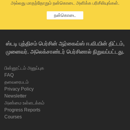
அல்லது மாதந்தோறும் நன்கொடை அளிக்க பரிசீலியுங்கள்.
நன்கொடை
ஸ்டடி புத்திசம் பெர்சின் ஆர்கைவ்ஸ் ஈ.வி.யின் திட்டம்,
முனைவர். அலெக்சாண்டர் பெர்சினால் நிறுவப்பட்டது.
பின்னூட்டம் அனுப்புக
FAQ
தளவரைபடம்
Privacy Policy
Newsletter
அண்மை உள்ளடக்கம்
Progress Reports
Courses