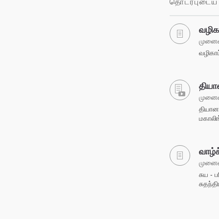
தொடர்புடைய 
வழிக
முனைவர
வழிகாட
தியா
முனைவர
தியானம
மகாலிங
வாழ்
முனைவர
சுய - 
சுதந்த