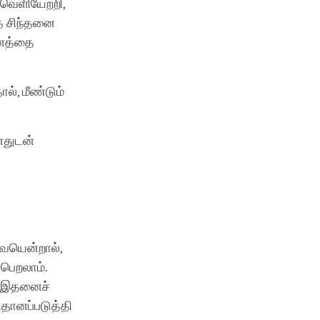
வெளியேற்றி,
்த சிந்தனை
வனத்தை
், மீண்டும்
னதுடன்
ையென்றால்,
 பெறலாம்.
. இதனைச்
ிதானப்படுத்தி