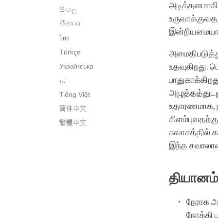
அடித்தளமாக
සිංහල
உருவாக்குவத
తెలుగు
இன்றியமையாத
ไทย
Türkçe
அமைதிபடுத்த
உதவுகிறது. ப
Українська
اُردو
பாதுகாக்கிற
அழுத்தத்துட
Tiếng Việt
உதாரணமாக, நம
简体中文
கிளம்புவதற்க
繁體中文
சுவாசத்தில்
இந்த சவாலா
தியானம
நேராக அ
நோக்கி ப