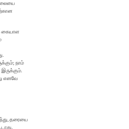
நிலையை
ற்கான
ாக கையாள
ை
ு.
கும்; நாம்
இருக்கும்.
றது எனவே
றந்து, தரையை
ூடாது.