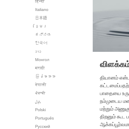
हिन्दी
Italiano
日本語
ខ្មែរ
ಕನ್ನಡ
한국어
ລາວ
Монгол
விளக்கம
मराठी
မြန်မာဘာသာ
தியானம் என்ப
नेपाली
கட்டமைப்பதற
பாதையை உருவ
ਪੰਜਾਬੀ
پنجابی
நம்முடைய மன
மற்றும் அணுக
Polski
திறனும் கூட
Português
ஆக்கப்பூர்வ
Русский