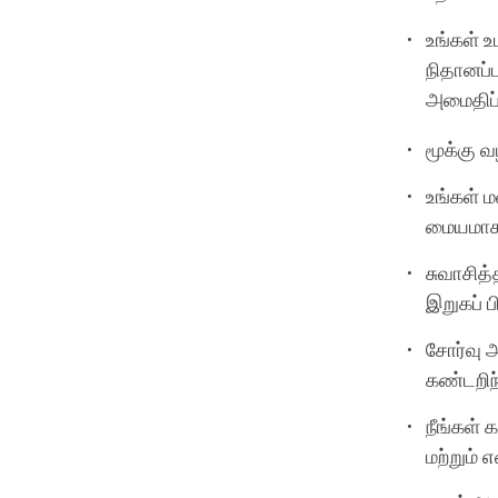
உங்கள் உ
நிதானப்
அமைதிப்
மூக்கு 
உங்கள் ம
மையமாகக
சுவாசித
இறுகப் ப
சோர்வு 
கண்டறிந
நீங்கள்
மற்றும் 