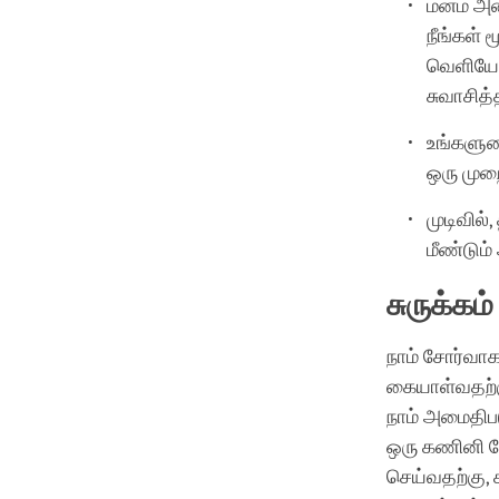
மனம் அல
நீங்கள்
வெளியேற
சுவாசித்
உங்களுட
ஒரு முற
முடிவில
மீண்டும
சுருக்கம்
நாம் சோர்வா
கையாள்வதற்க
நாம் அமைதிபட
ஒரு கணினி ப
செய்வதற்கு, 