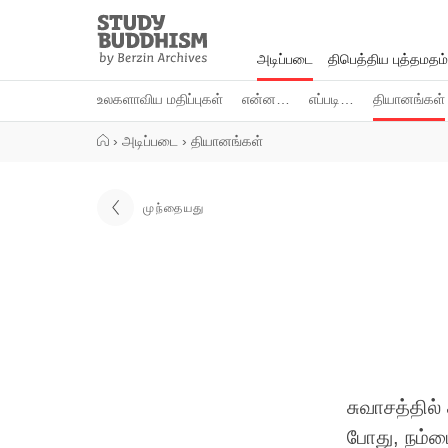
Close
Study
Buddhism
அடிப்படை
திபெத்திய புத்தமதம்
Home
உலகளாவிய மதிப்புகள்
என்ன…
எப்படி…
தியானங்கள்
›
அடிப்படை
›
தியானங்கள்
முந்தையது
சுவாசத்தில
போது, நம்ம