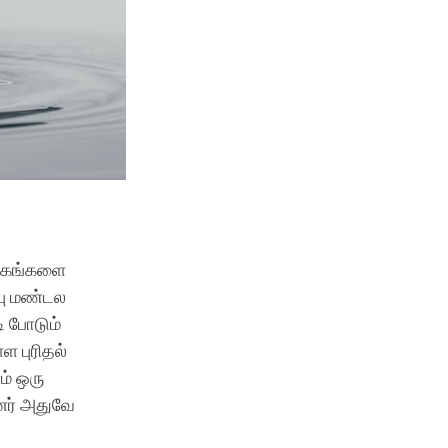
ழக்கங்களை
பு மண்டல
ி போடும்
 புரிதல்
ம் ஒரு
னர் அதுவே