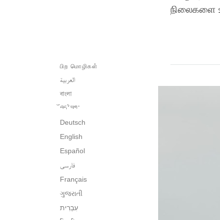
நிலைகளை உர
பிற மொழிகள்
العربية
বাংলা
བོད་ཡིག་
Deutsch
English
Español
فارسی
Français
ગુજરાતી