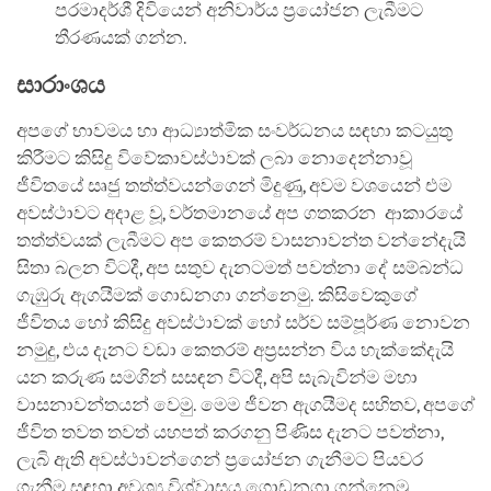
පරමාදර්ශී දිවියෙන් අනිවාර්ය ප්‍රයෝජන ලැබීමට
තීරණයක් ගන්න.
සාරාංශය
අපගේ භාවමය හා ආධ්‍යාත්මික සංවර්ධනය සඳහා කටයුතු
කිරීමට කිසිදු විවේකාවස්ථාවක් ලබා නොදෙන්නාවූ
ජීවිතයේ සෘජු තත්ත්වයන්ගෙන් මිදුණු, අවම වශයෙන් එම
අවස්ථාවට අදාළ වූ, වර්තමාන‍යේ අප ගතකරන ආකාරයේ
තත්ත්වයක් ලැබීමට අප කෙතරම් වාසනාවන්ත වන්නේදැයි
සිතා බලන විටදී, අප සතුව දැනටමත් පවත්නා දේ සම්බන්ධ
ගැඹුරු ඇගයීමක් ගොඩනගා ගන්නෙමු. කිසිවෙකුගේ
ජීවිතය හෝ කිසිදු අවස්ථාවක් හෝ සර්ව සම්පූර්ණ නොවන
නමුදු, එය දැනට වඩා කෙතරම් අප්‍රසන්න විය හැක්කේදැයි
යන කරුණ සමගින් සසඳන විටදී, අපි සැබැවින්ම මහා
වාසනාවන්තයන් වෙමු. මෙම ජීවන ඇගයීමද සහිතව, අපගේ
ජීවිත තවත තවත් යහපත් කරගනු පිණිස දැනට පවත්නා,
ලැබි ඇති අවස්ථාවන්ගෙන් ප්‍රයෝජන ගැනීමට පියවර
ගැනීම සඳහා අවශ්‍ය විශ්වාසය ගොඩනගා ගන්නෙමු.