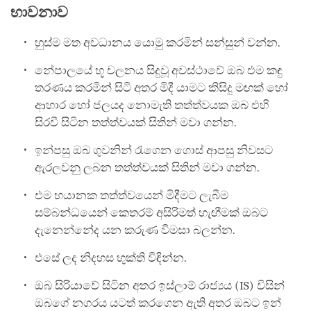
භාවනාව
හුස්ම මත අවධානය යොමු කරමින් සන්සුන් වන්න.
නේපාලයේ භූ චලනය සිදුවූ අවස්ථාවේ ඔබ එම කඳු
තරණය කරමින් සිටි අතර මිදී යාමට කිසිදු මඟක් හෝ
ආහාර හෝ ජලයද නොමැති තත්ත්වයක ඔබ එහි
සිරවී සිටින තත්ත්වයක් සිතින් මවා ගන්න.
ඉන්පසු ඔබ ගුවනින් රැගෙන ගොස් ආපසු නිවසට
ඇරලවනු ලබන තත්ත්වයක් සිතින් මවා ගන්න.
එම භයානක තත්ත්වයෙන් මිදීමට ලැබීම
සම්බන්ධයෙන් කෙතරම් අසිරිමත් හැඟීමක් ඔබට
දැනෙන්නේද යන කරුණ විමසා බලන්න.
එසේ ලද නිදහස භුක්ති විඳින්න.
ඔබ සිරියාවේ සිටින අතර ඉස්ලාම් රාජ්‍යය (IS) විසින්
ඔබගේ නගරය යටත් කරගෙන ඇති අතර ඔබට ඉන්