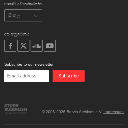
භාෂාව වෙනස්කරන්න
අප අනුගමනය
on
on
on
on
facebook
X
soundcloud
youtube
Subscribe to our newsletter
Enter
Subscribe
your
email
Study
© 2003-2026 Berzin Archives e.V.
Impressum
Buddhism
Home