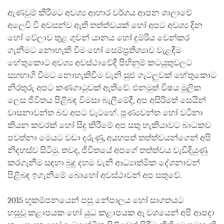
ඇණවුම් කිරීමට අවශ්‍ය ආහාර වර්ගය ආපන ශාලාවේ
අලෙවි වී අවසන්ව ඇති තත්ත්වයක් හෝ අපට අවශ්‍ය දින
හෝ වේලාව තුළ ගුවන් යානය හෝ දුම්රිය වෙන්කර
ගැනීමට නොහැකි වීම හෝ සෙම්ප්‍රතිශ්‍යාව වැළඳීම
හේතුකොට අවශ්‍ය අවස්ථාවේදී පිහිනුම් කටයුතුවලට
සහභාගි වීමට නොහැකිවීම වැනි සුළු ගැටලුවක් හේතුකොට
නිරතුරු අපට කණගාටුවක් ඇතිවේ. එනමුත් විෂය මූලික
ලෙස ජීවිතය පිළිබඳ විමසා බැලීමේදී, අප අසිරිමත් සෙයින්
වාසනාවන්ත බව අපට වැටහේ. පුණ්‍යවන්ත හෝ වටිනා
කියන කවරක් හෝ සිදු කිරීමේ අප සතු හැකියාවට බාධකව
පවත්නා මෙයට වඩා දරුණු, අයහපත් තත්ත්වයන්ගෙන් අපි
නිදහස්ව සිටිමු. තවද, ජීවිතයේ අපගේ තත්ත්වය වැඩිදියුණු
කරගැනීම සඳහා බුදු දහම වැනි ආධ්‍යාත්මික දේශනාවන්
පිළිබඳ ඉගැනීමේ බොහෝ අවස්ථාවන් අප සතුවේ.
2015 භූකම්පනයෙන් පසු නේපාලය හෝ සාගතයට
හසුවූ කළාපයක හෝ යුධ කළාපයක ඈ වශයෙන් අපි ආපදා