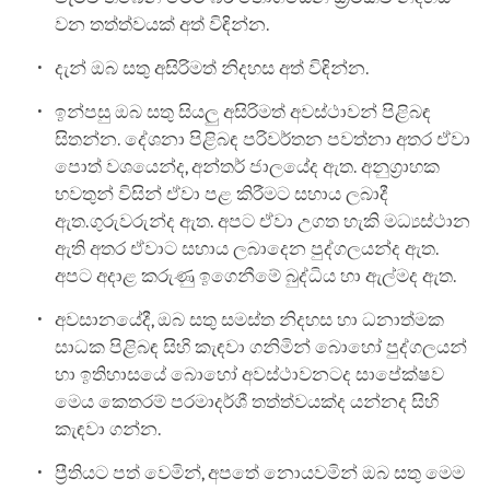
වන තත්ත්වයක් අත් විඳින්න.
දැන් ඔබ සතු අසිරිමත් නිදහස අත් විඳින්න.
ඉන්පසු ඔබ සතු සියලු අසිරිමත් අවස්ථාවන් පිළිබඳ
සිතන්න. දේශනා පිළිබඳ පරිවර්තන පවත්නා අතර ඒවා
පොත් වශයෙන්ද, අන්තර් ජාලයේද ඇත. අනුග්‍රාහක
භවතුන් විසින් ඒවා පළ කිරීමට සහාය ලබාදී
ඇත.ගුරුවරුන්ද ඇත. අපට ඒවා උගත හැකි මධ්‍යස්ථාන
ඇති අතර ඒවාට සහාය ලබාදෙන පුද්ගලයන්ද ඇත.
අපට අදාළ කරුණු ඉගෙනීමේ බුද්ධිය හා ඇල්මද ඇත.
අවසානයේදී, ඔබ සතු සමස්ත නිදහස හා ධනාත්මක
සාධක පිළිබඳ සිහි කැඳවා ගනිමින් බොහෝ පුද්ගලයන්
හා ඉතිහාසයේ බොහෝ අවස්ථාවනටද සාපේක්ෂව
මෙය කෙතරම් පරමාදර්ශී තත්ත්වයක්ද යන්නද සිහි
කැඳවා ගන්න.
ප්‍රීතියට පත් වෙමින්, අපතේ නොයවමින් ඔබ සතු මෙම