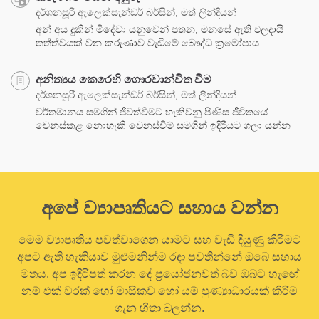
දර්ශනසූරී ඇලෙක්සැන්ඩර් බර්සින්, මත් ලින්දියන්
අන් අය දුකින් මිදේවා යනුවෙන් පතන, මනසේ ඇති ඵලදායී
තත්ත්වයක් වන කරුණාව වැඩීමේ බෞද්ධ ක්‍රමෝපාය.
අනිත්‍යය කෙරෙහි ගෞරවාන්විත වීම
දර්ශනසූරී ඇලෙක්සැන්ඩර් බර්සින්, මත් ලින්දියන්
වර්තමානය සමගින් ජීවත්වීමට හැකිවනු පිණිස ජීවිතයේ
වෙනස්කළ නොහැකි වෙනස්වීම් සමගින් ඉදිරියට ගලා යන්න
අපේ ව්‍යාපෘතියට සහාය වන්න
මෙම ව්‍යාපෘතිය පවත්වාගෙන යාමට සහ වැඩි දියුණු කිරීමට
අපට ඇති හැකියාව මුළුමනින්ම රඳා පවතින්නේ ඔබේ සහාය
මතය. අප ඉදිරිපත් කරන දේ ප්‍රයෝජනවත් බව ඔබට හැඟේ
නම් එක් වරක් හෝ මාසිකව හෝ යම් පුණ්‍යාධාරයක් කිරීම
ගැන හිතා බලන්න.