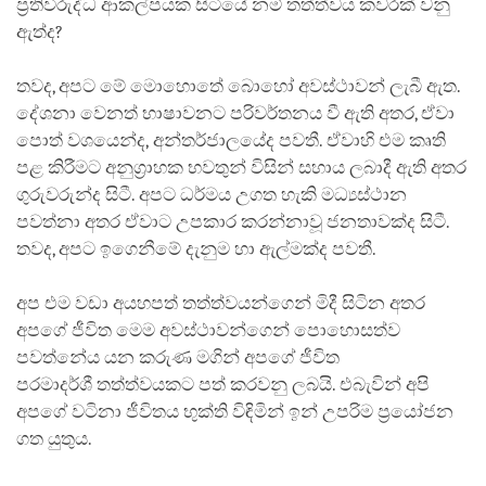
ප්‍රතිවිරුද්ධ ආකල්පයක සිටියේ නම් තත්ත්වය කවරක් වනු
ඇත්ද?
තවද, අපට මේ මොහොතේ බොහෝ අවස්ථාවන් ලැබී ඇත.
දේශනා වෙනත් භාෂාවනට පරිවර්තනය වී ඇති අතර, ඒවා
පොත් වශයෙන්ද, අන්තර්ජාලයේද පවතී. ඒවාහි එම කෘති
පළ කිරීමට අනුග්‍රාහක භවතුන් විසින් සහාය ලබාදී ඇති අතර
ගුරුවරුන්ද සිටී. අපට ධර්මය උගත හැකි මධ්‍යස්ථාන
පවත්නා අතර ඒවාට උපකාර කරන්නාවූ ජනතාවක්ද සිටී.
තවද, අපට ඉගෙනීමේ දැනුම හා ඇල්මක්ද පවතී.
අප එම වඩා අයහපත් තත්ත්වයන්ගෙන් මිදී සිටින අතර
අපගේ ජීවිත මෙම අවස්ථාවන්ගෙන් පොහොසත්ව
පවත්නේය යන කරුණ මගින් අපගේ ජීවිත
පරමාදර්ශී තත්ත්වයකට පත් කරවනු ලබයි. එබැවින් අපි
අප‍ගේ වටිනා ජීවිතය භුක්ති විඳිමින් ඉන් උපරිම ප්‍රයෝජන
ගත යුතුය.