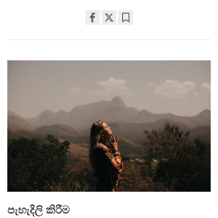
Share
Bookmark
on
facebook
පැහැදිලි කිරීම