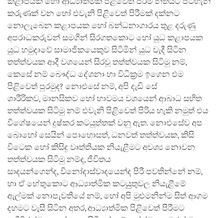
කළාපයක හෝ ආධ්‍යාත්මික පිළිවෙත් පිරීම නීතියට පටහැනි
කරුණක් වන හෝ එවැනි පිළිවෙත් පිරීමක් දක්නට
නොලැබෙන කළාපයක හෝ බන්ධනාගාරය තුළ දරුණු
අපරාධකරුවන් සමගින් සිරගතකොට හෝ යුධ කළාපයක
යුධ හමුදාවේ සාමාජිකයෙකුව සිටිමින් යුධ වැදී සිටින
තත්ත්වයක ආදී වශයෙන් සිරවූ තත්ත්වයක සිටිමු නම්,
කෙසේ නම් බෞද්ධ දේශනා හා විධික්‍රම ඉගෙන එම
පිළිවෙත් පුරමුද? නොඑසේ නම්, අපි දැඩි සේ
ශාරීරිකව, මානසිකව හෝ භාවමය වශයෙන් ආබාධ සහිත
තත්ත්වයක සිටිමු නම් එවැනි පිළිවෙත් පිරිය හැකි නමුත් එය
විශේෂයෙන් දුෂ්කර කටයුත්තක් වනු ඇත. නොඑසේව අප
බොහෝ සෙයින් පොහොසත්, ධනවත් තත්ත්වයක, කිසි
විටෙක හෝ කිසිදු වෘත්තියක නියැළීමට අවශ්‍ය නොවන
තත්ත්වයක සිටිමු නම්ද, ජීවිතය
සාදයන්ගෙන්ද, විනෝදාස්වාදයෙන්ද පිරී පවතින්නේ නම්,
හා ඒ හේතුකොට ආධ්‍යාත්මික කටයුුතුවල නියැළීමේ
ඇල්මක් නොපැවතියේ නම්, හෝ අපි මුළුමනින්ම සිත් ආගම
දහමට වැසී සිටින අතර, ආධ්‍යාත්මික පිළිවෙත් පිරීමට