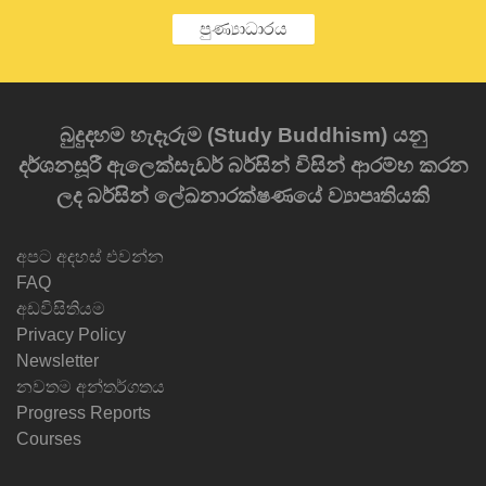
පුණ්‍යාධාරය
බුදුදහම හැදෑරුම (Study Buddhism) යනු
දර්ශනසූරී ඇලෙක්සැඩර් බර්සින් විසින් ආරම්භ කරන
ලද බර්සින් ලේඛනාරක්ෂණයේ ව්‍යාපෘතියකි
අපට අදහස් එවන්න
FAQ
අඩවිසිතියම
Privacy Policy
Newsletter
නවතම අන්තර්ගතය
Progress Reports
Courses