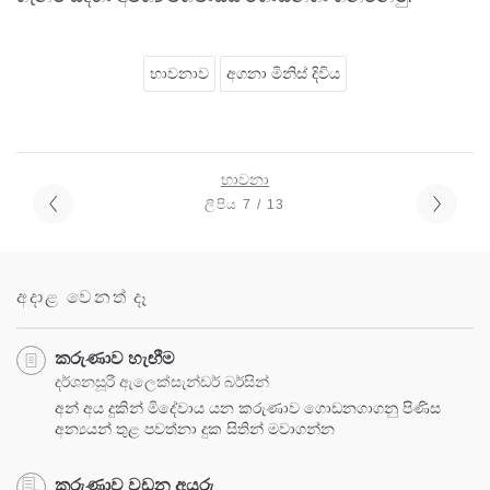
භාවනාව
අගනා මිනිස් දිවිය
භාවනා
ලිපිය 7 / 13
අදාළ වෙනත් දෑ
කරුණාව හැඟීම
දර්ශනසූරී ඇලෙක්සැන්ඩර් බර්සින්
අන් අය දුකින් මිදේවාය යන කරුණාව ගොඩනගාගනු පිණිස
අන්‍යයන් තුළ පවත්නා දුක සිතින් මවාගන්න
කරුණාව වඩන අයුරු