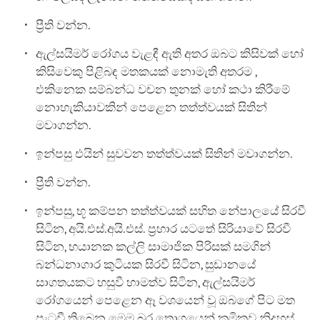
ප්‍රීති වන්න.
ඇල්සයිමර් රෝගය වැළඳී ඇති අතර ඔබට කිසිවක් හෝ
කිසිවෙකු පිළිබඳ මතකයක් නොමැති අතරම ,
එකිනෙක සම්බන්ධ වචන තුනක් ‍හෝ කථා කිරීමේ
‍නොහැකියාවකින් පෙළෙන තත්ත්වයක් සිතින්
මවාගන්න.
ඉන්පසු එයින් සුවවන තත්ත්වයක් සිතින් මවාගන්න.
ප්‍රීති වන්න.
ඉන්පසු, භූ කම්පන තත්ත්වයක් සහිත නේපාලයේ සිරවී
සිටින, අයි.එස්.අයි.එස්. ප්‍රහාර යටතේ සිරියාවේ සිරවී
සිටින, භයානක කල්ලි සාමාජික පිරිසක් සමගින්
බන්ධනාගාර කුටියක සිරවී සිටින, සුඩානයේ
සාගතයකට හසුවී හාමත්ව සිටින, ඇල්සයිමර්
රෝගයෙන් පෙළෙන ඈ වශයෙන් වූ ඔබගේ පිට මත
පැටවී තිබෙන මෙම බර තොගයෙන් ක්‍රමිකව නිදහස්