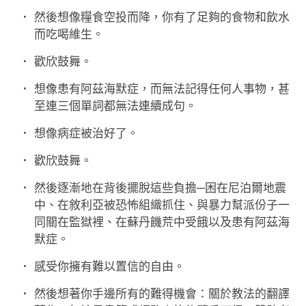
然後想像糧食空投而降，你有了足夠的食物和飲水
而吃喝維生。
歡欣鼓舞。
想像患有阿茲海默症，而無法記得任何人事物，甚
至連三個單詞都無法連續成句。
想像病症被治好了。
歡欣鼓舞。
然後逐漸地在背後擺脫這些負擔─困在尼泊爾地震
中、在敘利亞被恐怖組織抓住、與暴力幫派份子一
同關在監獄裡、在蘇丹饑荒中受餓以及患有阿茲海
默症。
感受你擁有難以置信的自由。
然後想著你手邊所有的難得機會：關於教法的翻譯