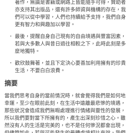
著作，無論是書籍或網路上皆能隨手可得，贊助者
亦支持其出版品，還有許多師資與機構的存在，我
們可以從中學習，人們也持續給予支持，我們自身
更有智力和興趣加以學習。
最後，提醒自身自己現有的自由境遇與豐富因素，
若與大多數人與昔日過往相較之下，此時此刻是多
麼地獨特。
歡欣鼓舞著，並且下定決心要善加利用擁有的珍貴
生活，不要白白浪費。
摘要
當我們思考自身的當前情況時，就會覺得我們是如何地
幸運，至少在眼前此刻，在生活中遠離最悲慘的境遇，
那些狀況會造成我們無暇處理進行情緒與靈性的發展，
所以我們要對當下所擁有的，產生出深刻珍惜之心。雖
然沒有人的生活是完美的，也不是任何慘況都會出現，
但儘管如此，若與可能發生的最糟處境相比來說，我們