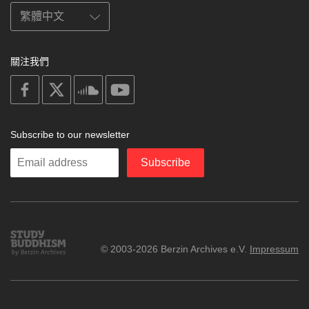
關注我們
on
on
on
on
facebook
X
soundcloud
youtube
Subscribe to our newsletter
Enter
Subscribe
your
email
Study
© 2003-2026 Berzin Archives e.V.
Impressum
Buddhism
Home