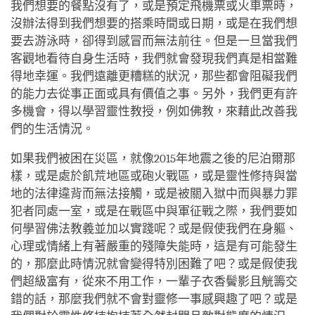
我們想要的餐點沒有了，或是預定飛機票或火車票時，
沒辦法得到我們想要的搭乘時間或日期，或是在我們想
要去游泳時，卻得到感冒而無法前往。但是一旦當我們
客觀地看待自身生活時，我們就會發現我們真是相當難
得地幸運。我們遠離更糟糕的狀況，那些都會阻礙我們
的能力去從事正面或具有價值之事。另外，我們更有許
多機會，得以學習靈性教授，例如佛教，來藉此改善我
們的生活情況。
如果我們被困在災區，就像2015年地震之後的尼泊爾那
樣，或是處於飢荒地區或砲火戰區，或是靈性修持與當
地的法律違背而無法接觸，或是被關入獄中而與暴力罪
犯者同處一室，或是在戰區中與軍征戰之際，我們要如
何學習佛法教義並加以實踐呢？或是假使我們在身軀、
心理或情緒上有著嚴重的殘障失能時，這是有可能發生
的，那麼此時情況就會變得特別困難了吧？或是假使我
們超級富有，從來不用工作，一輩子衣香鬢影且觥籌交
錯的話，那麼我們就不會對靈修一事感興趣了吧？或是