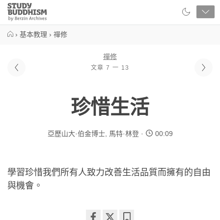
Close
Study
Buddhism
Home
›
基本教理
›
禪修
禪修
文章 7 一 13
珍惜生活
亞歷山大·伯金博士
,
馬特·林登
00:09
學習珍惜我們所有人致力改善生活品質而擁有的自由
與機會。