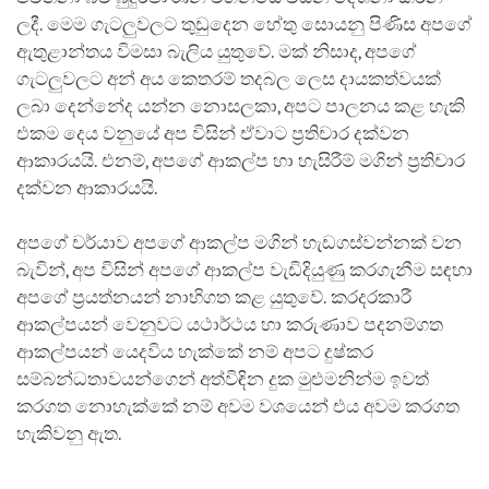
ලදී. මෙම ගැටලුවලට තුඩුදෙන හේතු සොයනු පිණිස අපගේ
ඇතුළාන්තය විමසා බැලිය යුතුවේ. මක් නිසාද, අපගේ
ගැටලුවලට අන් අය කෙතරම් තදබල ලෙස දායකත්වයක්
ලබා දෙන්නේද යන්න නොසලකා, අපට පාලනය කළ හැකි
එකම දෙය වනුයේ අප විසින් ඒවාට ප්‍රතිචාර දක්වන
ආකාරයයි. එනම්, අපගේ ආකල්ප හා හැසිරීම් මගින් ප්‍රතිචාර
දක්වන ආකාරයයි.
අපගේ චර්යාව අපගේ ආකල්ප මගින් හැඩගස්වන්නක් වන
බැවින්, අප විසින් අපගේ ආකල්ප වැඩිදියුණු කරගැනීම සඳහා
අපගේ ප්‍රයත්නයන් නාභිගත කළ යුතුවේ. කරදරකාරී
ආකල්පයන් වෙනුවට යථාර්ථය හා කරුණාව පදනම්ගත
ආකල්පයන් යෙදවිය හැක්කේ නම් අපට දුෂ්කර
සම්බන්ධතාවයන්ගෙන් අත්විඳින දුක මුළුමනින්ම ඉවත්
කරගත නොහැක්කේ නම් අවම වශයෙන් එය අවම කරගත
හැකිවනු ඇත.