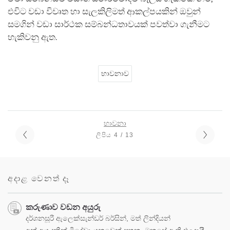
එවිට වඩා විවෘත හා සැලකිලිමත් ආකල්පයකින් ඔවුන්
සමගින් වඩා සාර්ථක සම්බන්ධතාවයක් පවත්වා ගැනීමට
හැකිවනු ඇත.
භාවනාව
භාවනා
ලිපිය 4 / 13
අදාළ වෙනත් දෑ
කරුණාව වඩන අයුරු
දර්ශනසූරී ඇලෙක්සැන්ඩර් බර්සින්, මත් ලින්දියන්