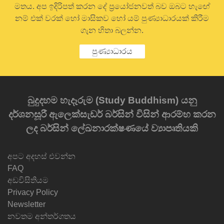
මතය. අප ඉදිරිපත් කරන දේ ප්‍රයෝජනවත් බව ඔබට හැඟේ
නම් එක් වරක් හෝ මාසිකව හෝ යම් පුණ්‍යාධාරයක් කිරීම
ගැන හිතා බලන්න.
පුණ්‍යාධාරය
බුදුදහම හැදෑරුම (Study Buddhism) යනු
දර්ශනසූරී ඇලෙක්සැඩර් බර්සින් විසින් ආරම්භ කරන
ලද බර්සින් ලේඛනාරක්ෂණයේ ව්‍යාපෘතියකි
අපට අදහස් එවන්න
FAQ
අඩවිසිතියම
Privacy Policy
Newsletter
නවතම අන්තර්ගතය