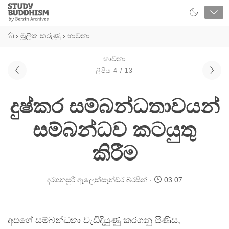
Close
Study
Buddhism
Home
›
මූලික කරුණු
›
භාවනා
භාවනා
ලිපිය 4 / 13
දුෂ්කර සම්බන්ධතාවයන්
සම්බන්ධව කටයුතු
කිරීම
දර්ශනසූරී ඇලෙක්සැන්ඩර් බර්සින්
03:07
අපගේ සම්බන්ධතා වැඩිදියුණු කරගනු පිණිස,