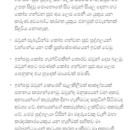
උපත සිදුවූ මොහොතේ සිට ඔවුන් සියලු දෙනා හට
කෝප ගන්වන සුළු අය ලෙස පෙනී යා යුතුය යන
කරුණ අවබෝධ කරගත යුතුය. එනමුත් එවැන්නක්
සිදුවිය නොහැක.
ඔවුන් සැබැවින්ම කෝප ගන්වන සුළු පුද්ගලයන්
වන්නේය යන එකී ප්‍රක්ෂේපණයෙන් ඉවත් වෙමු.
ඉන්පසු කෝප ගැන්වීමකින් තොරව ඔවුන් දෙස බලමු.
ඔවුන් අපට පමණක් කෝප ගන්වන සුළු අය ලෙස
පෙනුනද එය හුදෙක් මායාවක් පමණි.
ඉන්පසු ඔවුන් කෙරෙහි සැලකිලිමත් ආකල්පයක්
ජනනය කරගන්නෙමු. ඔවුන්ද මනුෂ්‍යයන් වන අතර,
අන්‍යයන්ගේ කැමැත්ත දිනා ගැනීමටද සතුටින් සිටීමටද
අවශ්‍ය වේ. අන්‍යයන්ගේ අකමැත්තට ලක්වීමට අකමැති
වේ. මෙම පුද්ගලයා විසින් මා මදුරුවෙකු වැනි මහා
කරදරකාරයෙකුය යන හැඟීමක් සහිතව මා
සම්බන්ධයෙන් කටයුතු කරනු දැකීමට මා අකමැති