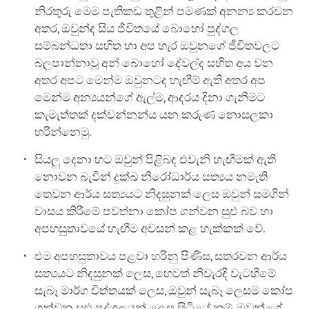
නිරතුරු මෙම පැතිකඩ තුළින් පමණක් අනන්‍ය කරවන
අතර, ඔවුන්ද සිය ජීවිතයේ බොහෝ පුද්ගල
සම්බන්ධතා සහිත හා අප හැර ඔවුනගේ ජීවිතවලට
බලපාන්නාවූ අන් බොහෝ දේවල්ද සහිත අය වන
අතර අපට මෙන්ම ඔවුනටද හැඟීම් ඇති අතර අප
මෙන්ම අන්‍යයන්ගේ ඇල්ම, ආදරය දිනා ගැනීමට
කැමැත්තක් දක්වන්නන්ය යන කරුණ නොසලකා
හරින්නෙමු.
සියලු දෙනා හට ඔවුන් පිළිබඳ එවැනි හැඟීමක් ඇති
නොවන බැවින් දුක්ඛ නිරෝධාර්ය සත්‍යය නමැති
තෙවන ආර්ය සත්‍යයට නිදසුනක් ලෙස ඔවුන් සමගින්
වාසය කිරීමේ පවත්නා කෝප ගන්වන සුළු බව හා
අපහසුතාවයේ හැඟීම අවසන් කළ හැක්කක් වේ.
එම අපහසුතාවය පළවා හරිනු පිණිස, සතරවන ආර්ය
සත්‍යයට නිදසුනක් ලෙස, හෙවත් නිවැරදි වැටහීමේ
සැබෑ මාර්ග චිත්තයක් ලෙස, ඔවුන් සැබෑ ලෙසම කෝප
ගන්වන සුළු පුද්ගලයන් ලෙස සිටියේ නම්, ඔවුන්ගේ