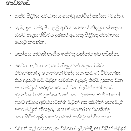
භාවනාව
හුස්ම පිළිබඳ අවධානය යොමු කරමින් සන්සුන් වන්න.
සැබෑ දුක නමැති පළමු ආර්ය සත්‍යයේ නිදසුනක් ලෙස
ඔබට ආශ්‍රය කිරීමට දුෂ්කර අයෙකු පිළිබඳ අවධානය
යොමු කරන්න.
කෝපය නමැති හැඟීම ඉස්මතු වන්නට ඉඩ හරින්න.
දෙවන ආර්ය සත්‍යයේ නිදසුනක් ලෙස ඔබට
එවැන්නක් දැනෙන්නේ මන්ද යන කරුණ විමසන්න.
එය ඇතැම් විට ඔවුන් සමගින් ඇසුරු කිරීම දුෂ්කර වන
අතර ඔවුන් කරදරකාරයන් වන බැවින් හෝ අපට
ඔවුන්ගේ යම් ලක්ෂණයක් නොරුස්සන බැවින් හෝ
අපට අවශ්‍ය අවස්ථාවන්හි ඔවුන් අප සමගින් නොමැති
අතර ඔවුන් නිරතුරු යහපත් මනෝ භාවයකින්ද
නොසිටීම ආදිය හේතුවෙන් ඇතිවූවක් විය හැක.
වඩාත් ගැඹුරට කරුණු විමසා බැලීමේදී, අප විසින් ඔවුන්