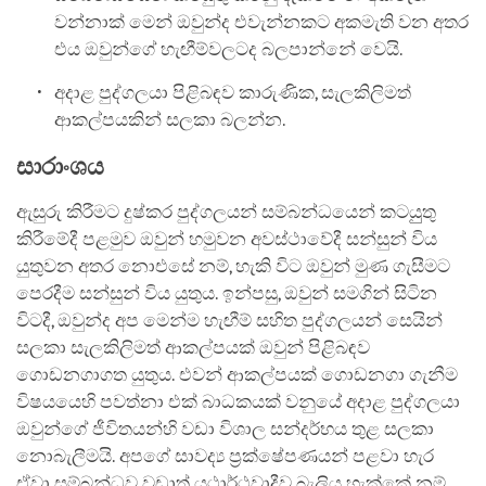
වන්නාක් මෙන් ඔවුන්ද එවැන්නකට අකමැති වන අතර
එය ඔවුන්ගේ හැඟීම්වලටද බලපාන්නේ වෙයි.
අදාළ පුද්ගලයා පිළිබඳව කාරුණික, සැලකිලිමත්
ආකල්පයකින් සලකා බලන්න.
සාරාංශය
ඇසුරු කිරීමට දුෂ්කර පුද්ගලයන් සම්බන්ධයෙන් කටයුුතු
කිරීමේදී පළමුව ඔවුන් හමුවන අවස්ථාවේදී සන්සුන් විය
යුතුවන අතර නොඑසේ නම්, හැකි විට ඔවුන් මුණ ගැසීමට
පෙරදීම සන්සුන් විය යුතුය. ඉන්පසු, ඔවුන් සමගින් සිටින
විටදී, ඔවුන්ද අප මෙන්ම හැඟීම් සහිත පුද්ගලයන් සෙයින්
සලකා සැලකිලිමත් ආකල්පයක් ඔවුන් පිළිබඳ‍ව
ගොඩනගාගත යුතුය. එවන් ආකල්පයක් ගොඩනගා ගැනීම
විෂයයෙහි පවත්නා එක් බාධකයක් වනුයේ අදාළ පුද්ගලයා
ඔවුන්ගේ ජීවිතයන්හි වඩා විශාල සන්දර්භය තුළ සලකා
නොබැලීමයි. අපගේ සාවද්‍ය ප්‍රක්ෂේපණයන් පළවා හැර
ඒවා සම්බන්ධව වඩාත් යථාර්ථවාදීව බැලිය හැක්කේ නම්,