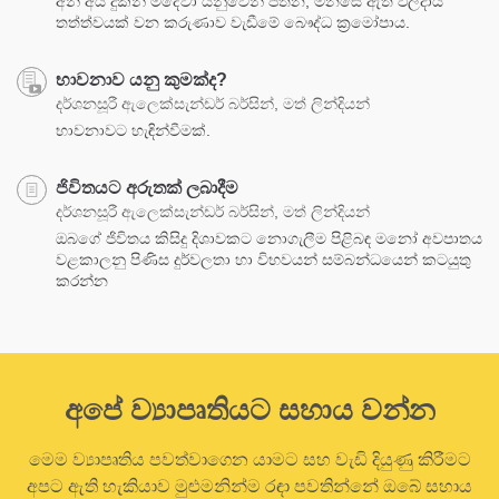
අන් අය දුකින් මිදේවා යනුවෙන් පතන, මනසේ ඇති ඵලදායී
තත්ත්වයක් වන කරුණාව වැඩීමේ බෞද්ධ ක්‍රමෝපාය.
භාවනාව යනු කුමක්ද?
දර්ශනසූරී ඇලෙක්සැන්ඩර් බර්සින්, මත් ලින්දියන්
භාවනාවට හැඳින්වීමක්.
ජිවිතයට අරුතක් ලබාදීම
දර්ශනසූරී ඇලෙක්සැන්ඩර් බර්සින්, මත් ලින්දියන්
ඔබගේ ජිවිතය කිසිදු දිශාවකට නොගැලීම පිළිබඳ මනෝ අවපාතය
වළකාලනු පිණිස දුර්වලතා හා විභවයන් සම්බන්ධයෙන් කටයුතු
කරන්න
අපේ ව්‍යාපෘතියට සහාය වන්න
මෙම ව්‍යාපෘතිය පවත්වාගෙන යාමට සහ වැඩි දියුණු කිරීමට
අපට ඇති හැකියාව මුළුමනින්ම රඳා පවතින්නේ ඔබේ සහාය