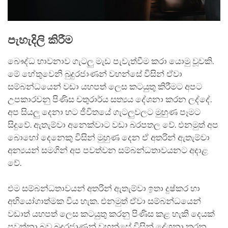
පැහැදිලි කිරීම
බෞද්ධ භාවනාව ගැටලු මැඩ පැවැත්වීම කරා යොමු වූවකි.
මේ හේතුවෙනි බුදුරජාණන් වහන්සේ විසින් ඒවා
සම්බන්ධයෙන් වඩා යහපත් ලෙස කටයුතු කිරීමට අපට
උපකාරවනු පිණිස චතුරාර්ය සත්‍යය දේශනා කරන ලද්දේ.
අප සියලු දෙනා හට ජීවිතයේ ගැටලුවලට මුහුණ පෑමට
සිදුවේ. ඇතැම්වා අනෙක්වාට වඩා බරපතල වේ. එනමුත් අප
බොහෝ දෙනෙකු විසින් මුහුණ දෙන ඒ අතරින් ඇතැම්වා
අන්‍යයන් සමගින් අප පවත්වන සම්බන්ධතාවයනට අදාළ
වේ.
එම සම්බන්ධතාවයන් අතරින් ඇතැම්වා ඉතා දුෂ්කර හා
අභියෝගාත්මක විය හැක. එනමුත් ඒවා සම්බන්ධයෙන්
වඩාත් යහපත් ලෙස කටයුතු කරනු පිණිස කළ හැකි දෙයක්
පවත්නා බව බුදුරජාණන් වහන්සේ විසින් දේශනා කරන