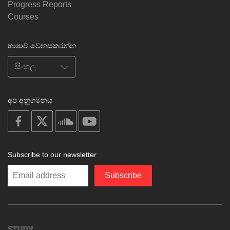
Progress Reports
Courses
භාෂාව වෙනස්කරන්න
අප අනුගමනය
on
on
on
on
facebook
X
soundcloud
youtube
Subscribe to our newsletter
Enter
Subscribe
your
email
Study