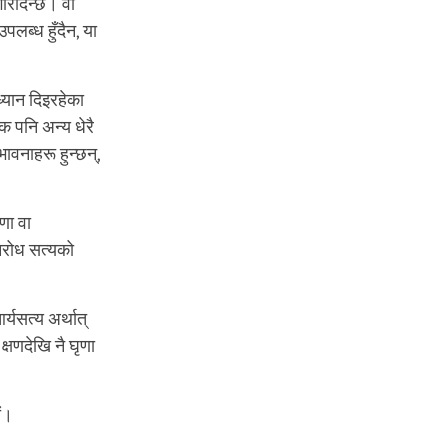
गरिदिन्छ। वा
लब्ध हुँदैन, या
 ध्यान दिइरहेका
क पनि अन्य धेरै
ावनाहरू हुन्छन्,
ृणा वा
िरोध सत्यको
्यसत्य अर्थात्
क्षणदेखि नै घृणा
ौं।