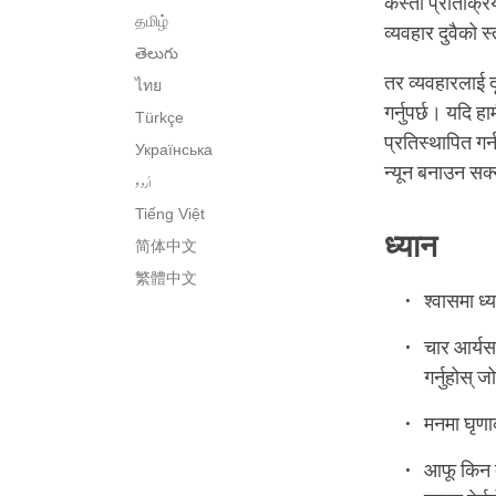
कस्तो प्रतिक्रिया
தமிழ்
व्यवहार दुवैको स
తెలుగు
तर व्यवहारलाई दृष
ไทย
गर्नुपर्छ। यदि 
Türkçe
प्रतिस्थापित गर
Українська
न्यून बनाउन सक्
اُردو
Tiếng Việt
ध्यान
简体中文
繁體中文
श्वासमा ध्य
चार आर्यसत
गर्नुहोस्
मनमा घृणाक
आफू किन त