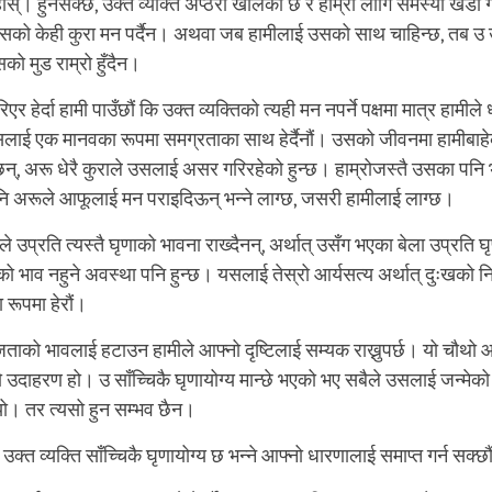
नुहोस्। हुनसक्छ, उक्त व्यक्ति अप्ठेरो खालको छ र हाम्रा लागि समस्या खडा 
सको केही कुरा मन पर्दैन। अथवा जब हामीलाई उसको साथ चाहिन्छ, तब उ उप
ो मुड राम्रो हुँदैन।
एर हेर्दा हामी पाउँछौं कि उक्त व्यक्तिको त्यही मन नपर्ने पक्षमा मात्र हामीले
 उसलाई एक मानवका रूपमा समग्रताका साथ हेर्दैनौं। उसको जीवनमा हामीबाहे
छन्, अरू धेरै कुराले उसलाई असर गरिरहेको हुन्छ। हाम्रोजस्तै उसका पनि भ
 अरूले आफूलाई मन पराइदिऊन् भन्ने लाग्छ, जसरी हामीलाई लाग्छ।
े उप्रति त्यस्तै घृणाको भावना राख्दैनन्, अर्थात् उसँग भएका बेला उप्रति घ
भाव नहुने अवस्था पनि हुन्छ। यसलाई तेस्रो आर्यसत्य अर्थात् दुःखको न
रूपमा हेरौं।
ताको भावलाई हटाउन हामीले आफ्नो दृष्टिलाई सम्यक राख्नुपर्छ। यो चौथो आर
ो उदाहरण हो। उ साँच्चिकै घृणायोग्य मान्छे भएको भए सबैले उसलाई जन्मेको 
 थियो। तर त्यसो हुन सम्भव छैन।
उक्त व्यक्ति साँच्चिकै घृणायोग्य छ भन्ने आफ्नो धारणालाई समाप्त गर्न सक्छ