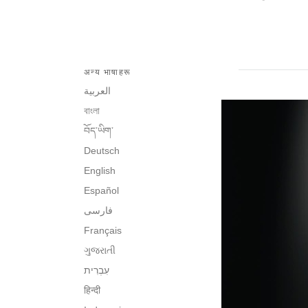
अन्य भाषाहरू
العربية
বাংলা
བོད་ཡིག་
Deutsch
English
Español
فارسی
Français
ગુજરાતી
हिन्दी