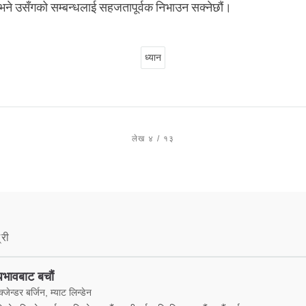
ं भने उसँगको सम्बन्धलाई सहजतापूर्वक निभाउन सक्नेछौं।
ध्यान
लेख ४ / १३
्री
भावबाट बचौं
्जेन्डर बर्जिन, म्याट लिन्डेन