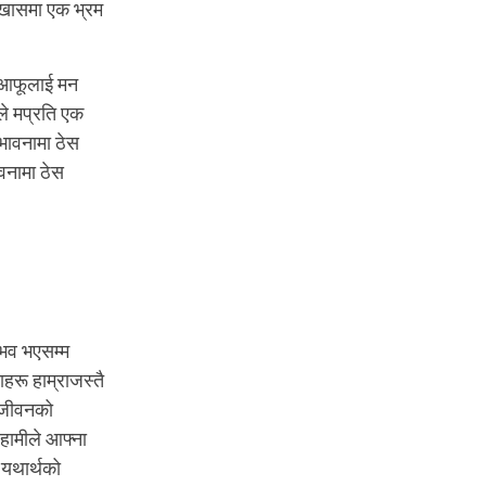
न खासमा एक भ्रम
े आफूलाई मन
ले मप्रति एक
 भावनामा ठेस
ावनामा ठेस
्भव भएसम्म
हरू हाम्राजस्तै
ो जीवनको
ि हामीले आफ्ना
ई यथार्थको