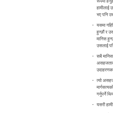
रूपमा हेर्
हामीलाई उ
भए पनि उसक
यसमा गहिरि
हुन्छौं र
मानिस हुन्
उसलाई पनि
सबै मानिसल
असहजताको 
उदाहरणका 
त्यो असहज
मार्गसत्यक
गर्नुपर्ने
यसरी हामी 