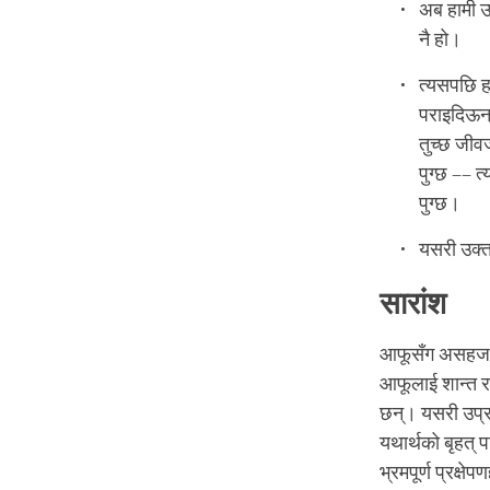
अब हामी उस
नै हो।
त्यसपछि ह
पराइदिऊन्
तुच्छ जीवज
पुग्छ –– त
पुग्छ।
यसरी उक्त 
सारांश
आफूसँग असहज सम्
आफूलाई शान्त रा
छन्। यसरी उप्रत
यथार्थको बृहत् प
भ्रमपूर्ण प्रक्ष