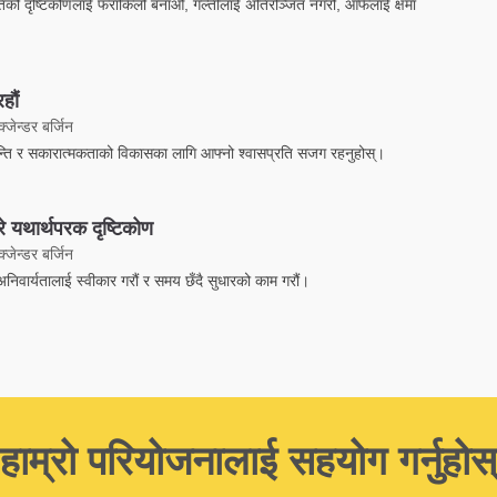
िको दृष्टिकोणलाई फराकिलो बनाऔं, गल्तीलाई अतिरञ्जित नगरौं, आफैंलाई क्षमा
हौं
्जेन्डर बर्जिन
ान्ति र सकारात्मकताको विकासका लागि आफ्नो श्वासप्रति सजग रहनुहोस्।
बारे यथार्थपरक दृष्टिकोण
्जेन्डर बर्जिन
 अनिवार्यतालाई स्वीकार गरौं र समय छँदै सुधारको काम गरौं।
हाम्रो परियोजनालाई सहयोग गर्नुहोस्