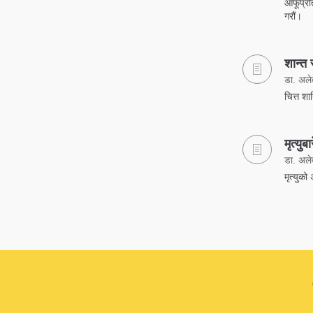
आफूप्रत
गरौं।
शान्त र
डा. अलेक
चित्त श
मृत्यु
डा. अलेक
मृत्युको