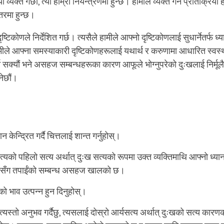
 व्यक्त गर्छौं, त्यो हाम्रो नियन्त्रणमा हुन्छ। हामीले व्यक्त गर्ने प्रतिक्रिया 
्तरमा हुन्छ।
्टिकोणले निर्देशित गर्छ। त्यसैले हामीले आफ्नो दृष्टिकोणलाई सुधार्नेतर्फ ध्य
हामीले आफ्ना समस्याकारी दृष्टिकोणहरूलाई यथार्थ र करुणामा आधारित स्वस्थ
्न सक्यौं भने असहज सम्बन्धहरूका कारण आफूले भोग्नुपरेको दुःखलाई निर्मूलै
नेछौं।
ान केन्द्रित गर्दै चित्तलाई शान्त गर्नुहोस्।
्यको पहिलो सत्य अर्थात् दुःख सत्यको रूपमा उक्त व्यक्तिमाथि आफ्नो ध्यान 
 जोसँग तपाईंको सम्बन्ध असहज खालको छ।
ो भाव उत्पन्न हुन दिनुहोस्।
्यस्तो अनुभव गर्दैछु, त्यसलाई दोस्रो आर्यसत्य अर्थात् दुःखको सत्य का