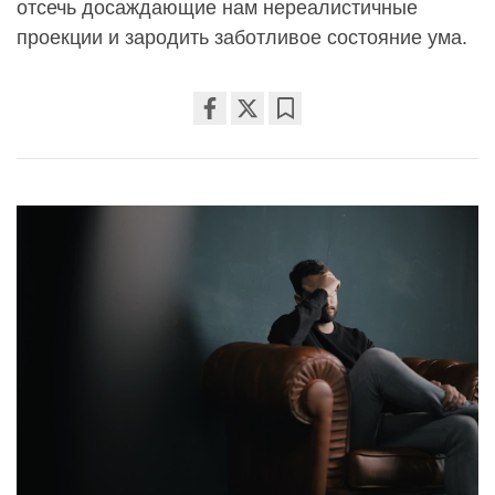
отсечь досаждающие нам нереалистичные
проекции и зародить заботливое состояние ума.
Share
Bookmark
on
facebook