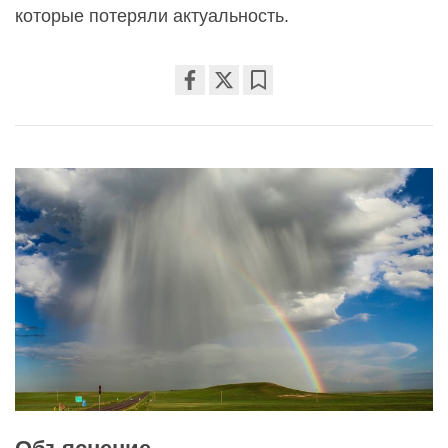
которые потеряли актуальность.
Share
Bookmark
on
facebook