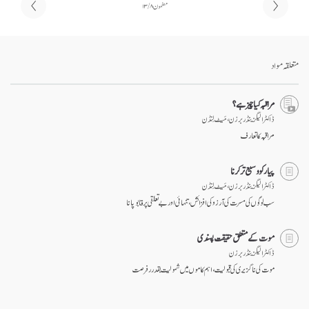
مضمون ۸ / ۱۳
متعلقہ مواد
مراقبہ کیا چیز ہے؟
ڈاکٹر الیگزینڈر برزن ، مَیٹ لِنڈن
مراقبہ کا تعارف
پیار کو وسیع تر کرنا
ڈاکٹر الیگزینڈر برزن ، مَیٹ لِنڈن
سب لوگوں کی مسرت کی آرزو کی افزائش، تنہائی اور بے تعلقی پر قابو پانا
موت کے متعلق حقیقت پسندی
ڈاکٹر الیگزینڈر برزن
موت کی نا گزیری کی قبولیت، اہم کاموں میں شمولیت بقدرر فرصت