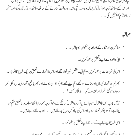
اپنے مراقبہ کی خاطر، آئیے ہم اپنی زندگی میں مختلف چیزوں پر غور کریں جو نا پائداری کا شکار ہیں اور ان پر اس
احساس کے ساتھ توجہ مبذول کریں کہ وہ بدل چکی ہیں اور وقت گزرنے کے ساتھ ساتھ بدلتی رہیں گی، اور آخر
کار اختتام کو پہنچیں گی۔
مراقبہ
سانس پر ارتکاز کے ذریعہ پر سکون ہو جائں۔
اپنی والدہ سے اپنے تعلق پر غور کریں۔
اس کی شروعات پر غور کریں – تم ایک طفل شیر خوار تھے اور اس کا تمہارے تعلق پر ایک طرح کا اثر پڑا۔
پھر تم اور تمہاری ماں اور بڑے ہو گئے، تم بچے تھے پھر نو جوان ہوئے اور پھر بالغ، تمہاری ماں بھی عمر
رسیدہ ہو گئی، تمہارا رشتہ بدل گیا –بدلا کہ نہیں؟
حتیٰ کہ جب اس کا انتقال ہو جائے یا اگر وہ انتقال کر چکی ہے، تو اگرچہ تمہارا باہمی معاملہ والا تعلق ختم ہو
چکا ہے، تو سوچو کہ تمہارا رویہ اور اس کی یاد کس طرح بدلتے ہیں اور بدلتے رہتے ہیں۔
اسی طرح اپنے باپ کے ساتھ اپنے تعلق پر غور کرو۔
اپنے کسی ساتھی جس سے تمہیں بے پناہ محبت ہے یا تھی کے بارے میں سوچو۔