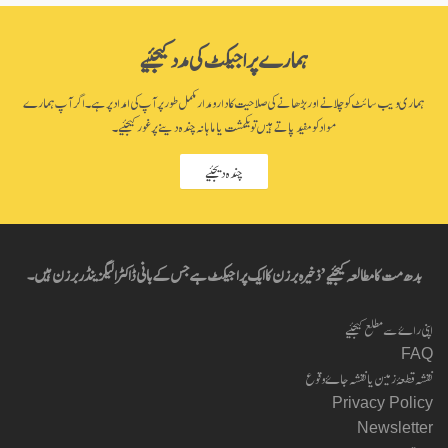
ہمارے پراجیکٹ کی مدد کیجئیے
ہماری ویب سائٹ کو چلانے اور بڑھانے کی صلاحیت کا دارومدار مکمل طور پر آپ کی امداد پر ہے۔ اگر آپ ہمارے
مواد کو مفید پاتے ہیں تو یکمشت یا ماہانہ چندہ دینے پر غور کیجئیے۔
چندہ دیجئیے
بدھ مت کا مطالعہ کیجئیے’ ذخیرہ برزن کا ایک پراجیکٹ ہے جس کے بانی ڈاکٹر الیگزینڈر برزن ہیں۔
اپنی راۓ سے مطلع کیجئیے
FAQ
نقشہ قطعۂ زمین یا نقشہ جاۓ وقوع
Privacy Policy
Newsletter