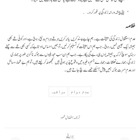
اپنی پیشہ ورانہ زندگی پر غور کرو۔
خلاصہ
عدم استقلال زندگی کی حقیقت ہے۔ ہم چاہے پسند کریں یا نہ کریں ہر شے ہر دم بدلتی رہتی ہے، اور کوئی شے بھی
ہمیشہ ایک جیسی نہیں رہتی۔ جب ہم اس حقیقت کو تسلیم کر لیں، تو ہمیں احساس ہوتا ہے کہ کسی بھی شے سے چمٹے
رہنا یہ سوچ کر کہ یہ ہمیشہ یوں ہی رہے گی بیکار ہے۔ جب ہم ان سب تبدیلیوں سے جو کہ نا گزیر طور پر ہماری
زندگی، ہمارے تعلقات، ہمارے جسم وغیرہ میں وقوع پذیر ہوتی ہیں سمجھوتہ کر لیتے ہیں، تو ہم بے شمار مسائل
اور عدم مسرت جو کہ ہمیں پیش آ سکتے تھے سے بچ جاتے ہیں۔
عدم دوام
مراقبہ
ترجمہ: افضال محمود
مراقبے