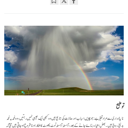
Bookmark
Share
on
facebook
توضیح
نا پائداری سے مراد تغیّر ہے: جو چیزیں اسباب اور حالات کی تابع ہیں وہ کبھی ایک جیسی نہیں رہتیں، وہ لمحہ بہ لمحہ
بدلتی رہتی ہیں۔ بعض اشیاء ، بنائے جانے کے بعد، آہستہ آہستہ ٹوٹ پھوٹ کا شکار ہونا شروع ہو جاتی ہیں حتیٰ کہ