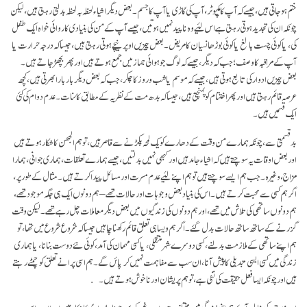
ختم ہو جاتی ہیں، جیسے کہ آپ کا کمپیوٹر، آپ کی گاڑی یا آپ کا جسم۔ بعض دیگر اشیاء لحظہ بہ لحظہ بدلتی رہتی ہیں، لیکن
چونکہ ان کی تجدید ہوتی رہتی ہے اس لئیے وہ نا پید نہیں ہوتیں، جیسے آپ کے من کی بنیادی کاروائی خواہ ایک طفل
کی، یا کوئی چست بالغ یا کوئی بوڑھا نسیان کا مریض۔ بعض چیزیں اوپر نیچے ہوتی رہتی ہیں، جیسا کہ درجہ حرارت یا
آپ کے مراقبہ کا وصف؛ جب کہ دیگر، جیسے کہ لوگ جو ہوائی جہاز میں جمع ہوتے ہیں اور پھر بچھڑ جاتے ہیں۔
بعض چیزیں ادوار کی تابع ہوتی ہیں، جیسے کہ موسم یا شب و روز کا چکر، جب کہ بعض دیگر بار بار ابھرتی ہیں، کچھ
عرصہ قائم رہتی ہیں اور پھر اختتام کو پہنچتی ہیں، جیسا کہ بدھ مت کے نظریہ کے مطابق کائنات۔ عدم دوام کی کئی
ایک قسمیں ہیں۔
بد قسمتی سے، چونکہ ہمارے من وقت کے دھارے کو یک لمحہ پکڑنے سے قاصر ہیں، تو ہم الجھن کا شکار ہوتے ہیں
اور بعض اوقات یہ سوچتے ہیں کہ اشیاء جامد ہیں اور کبھی نہیں بدلتیں، جیسے ہمارے تعلقات، ہماری جوانی، ہمارا
مزاج، وغیرہ۔ جب ہم ایسے سوچتے ہیں تو ہم اپنے لئیے عدم مسرت اور مسائل پیدا کرتے ہیں۔ مثال کے طور پر،
اگر ہم کسی سے محبت کرتے ہیں۔ اس کی بنیاد بعض وجوہات اور حالات تھے – ہم دونوں ایک ہی جگہ موجود تھے،
ہم دونوں ساتھی کی تلاش میں تھے، اور ہم دونوں کی زندگیوں میں بعض دیگر معاملات چل رہے تھے۔ لیکن وقت
گزرنے کے ساتھ ساتھ حالات بدل گئے۔ اگر ہم ویسا ہی تعلق قائم رکھنا چاہیں جیسا کہ شروع شروع میں تھا، تو
ہم اپنے ساتھی کے ملازمت بدلنے، کسی دوسرے شہر منتقلی، یا کسی مہمان کی آمد، کوئی نئے دوست بنانا، یا ہماری
زندگی میں کسی ایسی تبدیلی کا پیش آنا، ان سب سے مفاہمت نہیں کر پائں گے۔ ہم اسی پرانے تعلق کو چمٹے رہتے
ہیں اور چونکہ ایسا فعل حقیقت کی نفی ہے، تو ہم پریشان اور نا خوش ہوتے ہیں۔