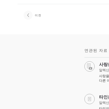
이전
연관된 자료
사랑
알렉산
사랑을
다른 
타인
알렉산
타인의