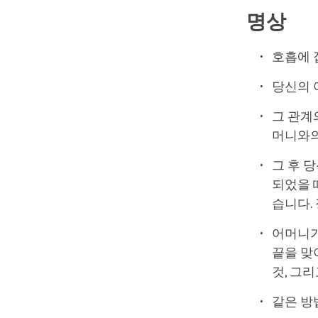
명상
호흡에 
당신의 
그 관계
머니와의
그 후 
되었을 
습니다.
어머니가
끝을 맞
것, 그
같은 방