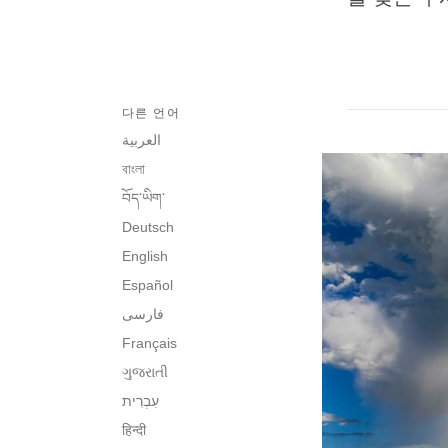
다른 언어
العربية
বাংলা
བོད་ཡིག་
Deutsch
English
Español
فارسی
Français
ગુજરાતી
हिन्दी