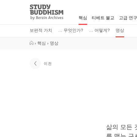
Close
Study
Buddhism
핵심
티베트 불교
고급 연
Home
보편적 가치
… 무엇인가?
… 어떻게?
명상
›
핵심
›
명상
이전
삶의 모든 
를 맺는 구