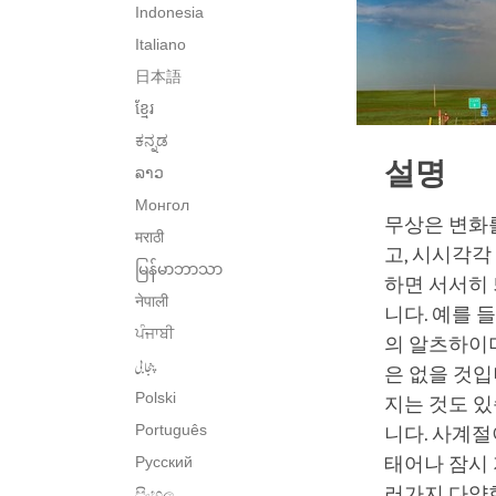
Indonesia
Italiano
日本語
ខ្មែរ
ಕನ್ನಡ
설명
ລາວ
Монгол
무상은 변화
मराठी
고, 시시각각
မြန်မာဘာသာ
하면 서서히 
नेपाली
니다. 예를 
ਪੰਜਾਬੀ
의 알츠하이
پنجابی
은 없을 것입
Polski
지는 것도 
Português
니다. 사계
Русский
태어나 잠시
러가지 다양
සිංහල