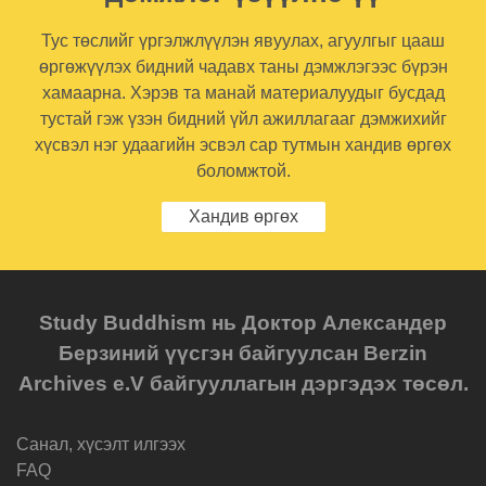
Тус төслийг үргэлжлүүлэн явуулах, агуулгыг цааш
өргөжүүлэх бидний чадавх таны дэмжлэгээс бүрэн
хамаарна. Хэрэв та манай материалуудыг бусдад
тустай гэж үзэн бидний үйл ажиллагааг дэмжихийг
хүсвэл нэг удаагийн эсвэл сар тутмын хандив өргөх
боломжтой.
Хандив өргөх
Study Buddhism нь Доктор Александер
Берзиний үүсгэн байгуулсан Berzin
Archives e.V байгууллагын дэргэдэх төсөл.
Санал, хүсэлт илгээх
FAQ