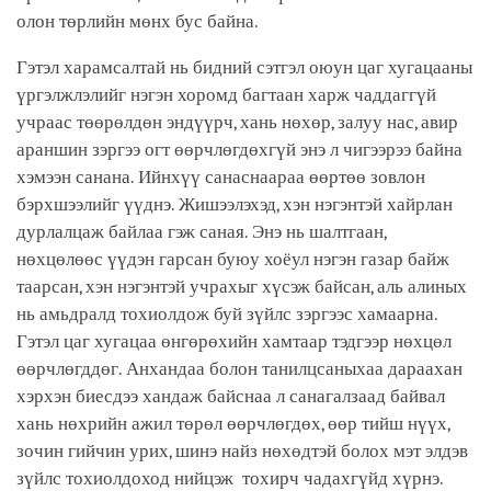
олон төрлийн мөнх бус байна.
Гэтэл харамсалтай нь бидний сэтгэл оюун цаг хугацааны
үргэлжлэлийг нэгэн хоромд багтаан харж чаддаггүй
учраас төөрөлдөн эндүүрч, хань нөхөр, залуу нас, авир
араншин зэргээ огт өөрчлөгдөхгүй энэ л чигээрээ байна
хэмээн санана. Ийнхүү санаснаараа өөртөө зовлон
бэрхшээлийг үүднэ. Жишээлэхэд, хэн нэгэнтэй хайрлан
дурлалцаж байлаа гэж саная. Энэ нь шалтгаан,
нөхцөлөөс үүдэн гарсан буюу хоёул нэгэн газар байж
таарсан, хэн нэгэнтэй учрахыг хүсэж байсан, аль алиных
нь амьдралд тохиолдож буй зүйлс зэргээс хамаарна.
Гэтэл цаг хугацаа өнгөрөхийн хамтаар тэдгээр нөхцөл
өөрчлөгддөг. Анхандаа болон танилцсаныхаа дараахан
хэрхэн биесдээ хандаж байснаа л санагалзаад байвал
хань нөхрийн ажил төрөл өөрчлөгдөх, өөр тийш нүүх,
зочин гийчин урих, шинэ найз нөхөдтэй болох мэт элдэв
зүйлс тохиолдоход нийцэж тохирч чадахгүйд хүрнэ.