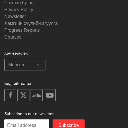
Cайтын бүтзц
Privacy Policy
Newsletter
Хамгийн сүүлийн агуулга
Progress Reports
Courses
Хэл өөрчлөх
Биднийг дагах
on
on
on
on
facebook
X
soundcloud
youtube
Subscribe to our newsletter
Enter
Subscribe