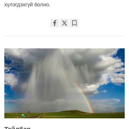
хүлэгдэхгүй болно.
Share
Bookmark
on
facebook