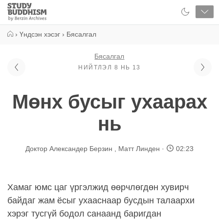
Close
Study
Buddhism
Home
›
Үндсэн хэсэг
›
Бясалгал
Бясалгал
НИЙТЛЭЛ 8 НЬ 13
Мөнх бусыг ухаарах
нь
Доктор Александер Берзин
,
Матт Линден
02:23
Хамаг юмс цаг үргэлжид өөрчлөгдөн хувирч
байдаг жам ёсыг ухааснаар бусдын талаархи
хэрэг тусгүй бодол санаанд баригдан