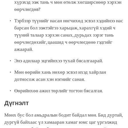
хүрэхэд ээж тань ч мөн өтөлж хөгширснөөр хэрхэн
өөрчлөгдөв?
Тэрбээр түүнийг насан нөгчихөд эсвэл хэдийнээ нас
барсан бол ээжтэйгээ харьцаж, харахгүй хэдий ч
түүний талаар хэрхэн санах, дурьдах зэрэг тань
өөрчлөгдөхийг, цаашид ч өөрчлөгдөнө гэдгийг
ажаарай.
Энэ адилаар эцгийнхээ тухай бясалгаарай.
Мөн өөрийн хань нөхөр эсвэл ихэд хайрлан
дотносож асан хэн нэгнийг саная.
Өөрийнхөө ажил төрлийг тогтон бясалгая.
Дүгнэлт
Мөнх бус бол амьдралын бодит байдал мөн. Бид дуртай,
дургүй байхаас үл хамааран хамаг юмс цаг үргэлжид