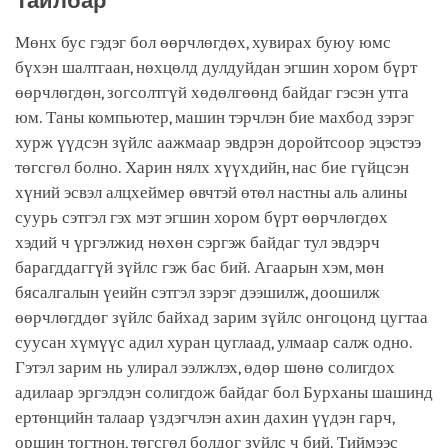
Тайлбар
Мөнх бус гэдэг бол өөрчлөгдөх, хувирах буюу юмс
бүхэн шалтгаан, нөхцөлд дулдуйдан эгшин хором бүрт
өөрчлөгдөн, зогсолтгүй хөдөлгөөнд байдаг гэсэн утга
юм. Таны компьютер, машин тэрчлэн бие махбод зэрэг
хурж үүдсэн зүйлс аажмаар эвдрэн доройтсоор эцэстээ
төгсгөл болно. Харин нялх хүүхдийн, нас бие гүйцсэн
хүний эсвэл алцхеймер өвчтэй өтөл настны аль алины
суурь сэтгэл гэх мэт эгшин хором бүрт өөрчлөгдөх
хэдий ч үргэлжид нөхөн сэргэж байдаг тул эвдэрч
барагддаггүй зүйлс гэж бас бий. Агаарын хэм, мөн
бясалгалын үеийн сэтгэл зэрэг дээшилж, доошилж
өөрчлөгддөг зүйлс байхад зарим зүйлс онгоцонд цугтаа
суусан хүмүүс адил хуран цуглаад, улмаар салж одно.
Гэтэл зарим нь улирал ээлжлэх, өдөр шөнө солигдох
адилаар эргэлдэн солигдож байдаг бол Бурханы шашинд
ертөнцийн талаар үздэгчлэн ахин дахин үүдэн гарч,
оршин тогтнон, төгсгөл болдог зүйлс ч бий. Тиймээс