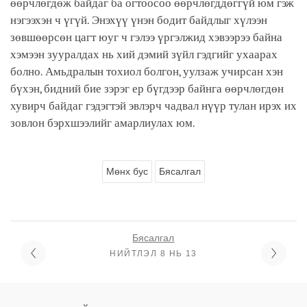
өөрчлөгдөж байдаг ба огтоосоо өөрчлөгддөггүй юм гэж
нэгээхэн ч үгүй. Энэхүү үнэн бодит байдлыг хүлээн
зөвшөөрсөн цагт юуг ч гэлээ үргэлжид хэвээрээ байна
хэмээн зууралдах нь хий дэмий зүйл гэдгийг ухаарах
болно. Амьдралын тохиол болгон, уулзаж учирсан хэн
бүхэн, бидний бие зэрэг ер бүгдээр байнга өөрчлөгдөн
хувирч байдаг гэдэгтэй эвлэрч чадвал нүүр тулан ирэх их
зовлон бэрхшээлийг амарлиулах юм.
Мөнх бус
Бясалгал
Бясалгал
НИЙТЛЭЛ 8 НЬ 13