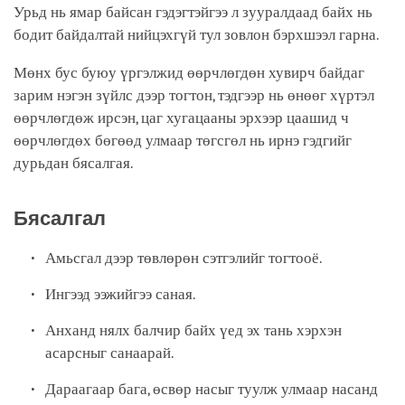
Урьд нь ямар байсан гэдэгтэйгээ л зууралдаад байх нь
бодит байдалтай нийцэхгүй тул зовлон бэрхшээл гарна.
Мөнх бус буюу үргэлжид өөрчлөгдөн хувирч байдаг
зарим нэгэн зүйлс дээр тогтон, тэдгээр нь өнөөг хүртэл
өөрчлөгдөж ирсэн, цаг хугацааны эрхээр цаашид ч
өөрчлөгдөх бөгөөд улмаар төгсгөл нь ирнэ гэдгийг
дурьдан бясалгая.
Бясалгал
Амьсгал дээр төвлөрөн сэтгэлийг тогтооё.
Ингээд ээжийгээ саная.
Анханд нялх балчир байх үед эх тань хэрхэн
асарсныг санаарай.
Дараагаар бага, өсвөр насыг туулж улмаар насанд