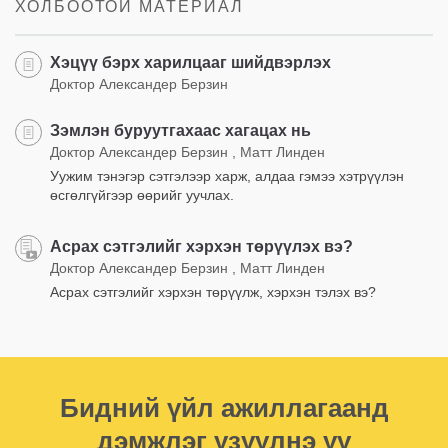
ХОЛБООТОЙ МАТЕРИАЛ
Хэцүү бэрх харилцааг шийдвэрлэх
Доктор Александер Берзин
Зэмлэн буруутгахаас хагацах нь
Доктор Александер Берзин , Матт Линден
Уужим тэнэгэр сэтгэлээр харж, алдаа гэмээ хэтрүүлэн
өсгөлгүйгээр өөрийг уучлах.
Асрах сэтгэлийг хэрхэн төрүүлэх вэ?
Доктор Александер Берзин , Матт Линден
Асрах сэтгэлийг хэрхэн төрүүлж, хэрхэн тэлэх вэ?
Бидний үйл ажиллагаанд
дэмжлэг үзүүлнэ үү