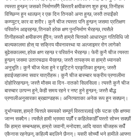
त्यस्ता हुन्छन् जसको निर्माणसँगै बिस्तारै क्षयीकरण शुरु हुन्छ, तिनीहरू
विच्छिन्न हुन थाल्छन् र एक दिन तिनको अन्त हुन्छ, जस्तै तपाईंको
कम्प्युटर, कार वा शरीर। कुनै चीज त्यस्ता पनि हुन्छन् जसमा प्रतिक्षण
परिवर्तन आइरहन्छ, तिनको हरेक क्षण पुननिर्माण भैरहन्छ, त्यसैले
तिनीहरूको क्षयीकरण हुँदैन; जस्तै हाम्रो चित्तको आधारभूत गतिविधि जो
बाल्यकालमा होस् या सक्रिय यौवनावस्था या अल्जाइमर रोग लागेको
बुढेसकालमा, हरेक क्षण रहन्छ र परिवर्तन भैरहन्छ। फेरी कुनै चीज त्यस्ता
हुन्छन् जसमा उतारचढाव भैरहन्छ; जस्तै तापक्रम वा हाम्रो ध्यानको
अनुभूति। कुनै चीज भेला हुने र छुट्टिने प्रकृतिका हुन्छन्; जस्तै
हवाईजहाजमा सवार यात्रीहरू। कुनै चीज बारम्बार चक्रीय प्रणालीमा
दोहोरिरहन्छन्; जस्तै मौसम वा दिन–रातको सिलसिला। त्यस्तै कुनै चीज
बारम्बार उत्पन्न हुने, केही समय रहने र नष्ट हुने हुन्छन्; जस्तै बौद्ध
प्रणालीअनुसारका ब्रह्माण्डहरू। अनित्यताका अनेक रूप हुन सक्छन्।
दुर्भाग्यवश, हाम्रो चित्तले समयको सम्पूर्ण विस्तारलाई एकै पटक एकै क्षणमा
जान्न सक्दैन। त्यसैले हामी भ्रममा पर्छौं र कहिलेकाहीँ यस्तो सोच्न सक्छौं
कि हाम्रा सम्बन्धहरू, हाम्रो जवानी, मनोदशा, आदि यावत चीजहरू सधैँ
एकैनास रहनेछन्, कहिल्यै बदलिने छैनन्। यसरी सोच्यौं भने हामीले आफ्ना