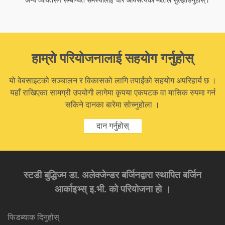
अन्य व्यक्तिसँग सम्बन्धित समस्यालाई चार आर्यसत्यको मद्दतले सुल्झाउनुहोस्।
हाम्रो परियोजनालाई सहयोग गर्नुहोस्
यो वेबसाइटको सञ्चालन र विकासको लागि तपाईंको सहयोग अपरिहार्य छ ।
यहाँ राखिएका सामग्री उपयोगी लागेमा कृपया एकपटक वा मासिक रुपमा गर्न
सकिने दानका बारेमा सोच्नुहोला ।
दान गर्नुहोस्
स्टडी बुद्धिज्म डा. अलेक्जेन्डर बर्जिनद्वारा स्थापित बर्जिन
आर्काइभ्स् इ.भी. को परियोजना हो ।
फिडब्याक दिनुहोस्