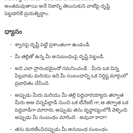
అంతమవుతాయి అనే నిజాన్ని తెలుసుకుని వాటిపై దృష్టి
పెట్టడానికి ప్రయత్నిద్దాం.
ధ్యానం
శ్వాసపై దృష్టి పెట్టి ప్రశాంతంగా ఉండండి.
మీ తల్లితో ఉన్న మీ అనుబంధంపై దృష్టి పెట్టండి.
అది ఎలా ప్రారంభమైందో గమనించండి - మీరు ఒక చిన్న
పిల్లవాడు మరియు ఇది మీ సంబంధాన్ని ఒక నిర్దిష్ట మార్గంలో
ప్రభావితం చేసింది.
అప్పుడు మీరు మరియు మీ తల్లి పెద్దవారయ్యారు తర్వాత
మీరు ఆఅ చిన్నపిల్లాడి నుంచి ఒక టీనేజర్ గా, ఆ తర్వాత ఒక
పెద్దవాడిగా మారారు. అప్పుడు తను వృద్ధాప్యంలోకి వెళ్ళింది.
అప్పుడు మీ సంబంధం మారింది - అవునా కాదా?
తను మరణించినప్పుడు మీ అనుబంధ సంబంధం