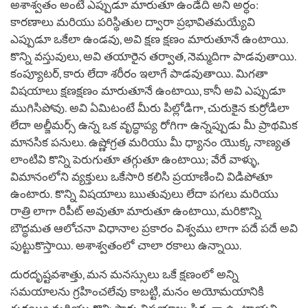
అశాశ్వతం అంటే ఎప్పుడూ మారుతూ ఉండేది అని అర్ధం:
కారణాలు మరియు పరిస్థితుల ద్వారా ప్రభావితమయ్యేవి
ఎప్పుడూ ఒకేలా ఉండవు, అవి క్షణ క్షణం మారుతూనే ఉంటాయి.
కొన్ని వస్తువులు, అవి తయారైన తర్వాత, నెమ్మదిగా పాడవుతాయి.
కంప్యూటర్, కారు లేదా శరీరం ఇలాగే పాడవుతాయి. మిగతా
విషయాలు క్షణక్షణం మారుతూనే ఉంటాయి, కానీ అవి ఎప్పుడూ
ముగిసిపోవు. అవి ఏమిటంటే మీరు పిల్లోడిగా, చురుకైన కుర్రోడిలా
లేదా అల్జీమర్స్ ఉన్న ఒక వృద్ధాప్య రోగిగా ఉన్నప్పుడు మీ ప్రాథమిక
మానసిక పనులు. ఉష్ణోగ్రత మరియు మీ ధ్యానం యొక్క నాణ్యత
లాంటివి కొన్ని పెరుగుతూ తగ్గుతూ ఉంటాయి; వేరే వాళ్ళు,
విమానంలోని వ్యక్తులు ఒకేసారి కలిసి ప్రయాణించి విడిపోతూ
ఉంటారు. కొన్ని విషయాలు ఋతువులు లేదా పగలు మరియు
రాత్రి లాగా రిపీట్ అవుతూ మారుతూ ఉంటాయి, మరికొన్ని
బౌద్ధమత ఆలోచనా విధానాల ప్రకారం విశ్వము లాగా పదే పదే అవి
పుట్టుకొస్తాయి. అశాశ్వతంలో చాలా రకాలు ఉన్నాయి.
దురదృష్టవశాత్తు, మన మనస్సులు ఒకే క్షణంలో అన్ని
సమయాలను గ్రహించలేవు కాబట్టి, మనం అయోమయానికి