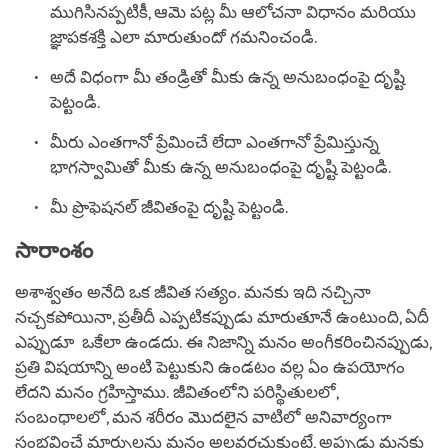
ముగిసినప్పటికీ, ఆమె పట్ల మీ ఆలోచనా విధానం మరియు
జ్ఞాపకశక్తి ఎలా మారుతుందో గమనించండి.
అదే విధంగా మీ తండ్రితో మీకు ఉన్న అనుబంధంపై దృష్టి
పెట్టండి.
మీరు ఎంతగానో ప్రేమించే లేదా ఎంతగానో ప్రేమిస్తున్న
భాగస్వామితో మీకు ఉన్న అనుబంధంపై దృష్టి పెట్టండి.
మీ ప్రొఫెషనల్ జీవితంపై దృష్టి పెట్టండి.
సారాంశం
అశాశ్వతం అనేది ఒక జీవిత సత్యం. మనకు ఇది నచ్చినా
నచ్చకపోయినా, ప్రతీదీ ఎప్పటికప్పుడు మారుతూనే ఉంటుంది, ఏదీ
ఎప్పుడూ ఒకేలా ఉండదు. ఈ నిజాన్ని మనం అంగీకరించినప్పుడు,
ప్రతి విషయాన్ని అంటి పెట్టుకుని ఉండటం వల్ల ఏం ఉపయోగం
లేదని మనం గ్రహిస్తాము. జీవితంలోని పరిస్థితులలో,
సంబంధాలలో, మన శరీరం మొదలైన వాటిలో అనివార్యంగా
సంభవించే మార్పులను మనం అలవరచుకుంటే, అప్పుడు మనకు