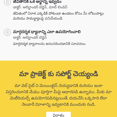
జీవితానికి ఒక అర్థాన్ని ఇవ్వడం
డాక్టర్. అలెగ్జాండర్ బెర్జిన్, మాట్ లిండెన్
జీవితంలో నిరాశ ఎక్కడికీ పోకుండా ఉండటం కోసం మీ లోటుపాట్లు
మరియు సామర్థ్యాలపై పనిచేయండి.
మార్గదర్శక ధ్యానాన్ని ఎలా ఉపయోగించాలి
డాక్టర్. అలెగ్జాండర్ బెర్జిన్
మార్గదర్శక ధ్యానాలను అనుసరించడానికి సూచనలు.
మా ప్రాజెక్ట్ కు సపోర్ట్ చెయ్యండి
మా వెబ్ సైట్ ని మెయింటైన్ చెయ్యడానికి మరియు ఇంకా
విస్తరించడానికి మేము పూర్తిగా మీపై ఆధారపడి ఉన్నాము. మీకు మా
మెటీరియల్స్ ఉపయోగపడినట్లయితే, దయచేసి ఒక్కసారి లేదా
నెలవారీ విరాళాన్ని ఇవ్వటానికి ముందుకు రండి.
విరాళం