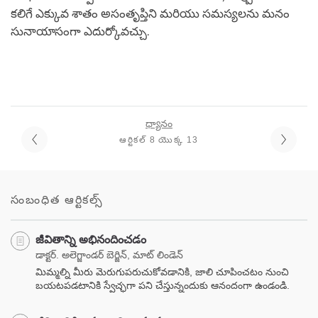
కలిగే ఎక్కువ శాతం అసంతృప్తిని మరియు సమస్యలను మనం
సునాయాసంగా ఎదుర్కోవచ్చు.
ధ్యానం
ఆర్టికల్ 8 యొక్క 13
సంబంధిత ఆర్టికల్స్
జీవితాన్ని అభినందించడం
డాక్టర్. అలెగ్జాండర్ బెర్జిన్, మాట్ లిండెన్
మిమ్మల్ని మీరు మెరుగుపరుచుకోవడానికి, జాలి చూపించటం నుంచి
బయటపడటానికి స్వేచ్ఛగా పని చేస్తున్నందుకు ఆనందంగా ఉండండి.