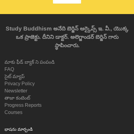
Study Buddhism అనేది బెర్జిన్ ఆర్కైవ్స్ ఇ. వీ., యొక్క
ఒక ప్రాజెక్టు. దీనిని డాక్టర్. అలెగ్జాండర్ బెర్జిన్ గారు
స్థాపించారు.
మాకు ఫీడ్ బ్యాక్ ని పంపండి
FAQ
సైట్ మ్యాప్
Privacy Policy
Newsletter
తాజా కంటెంట్
Progress Reports
Courses
భాషను మార్చండి