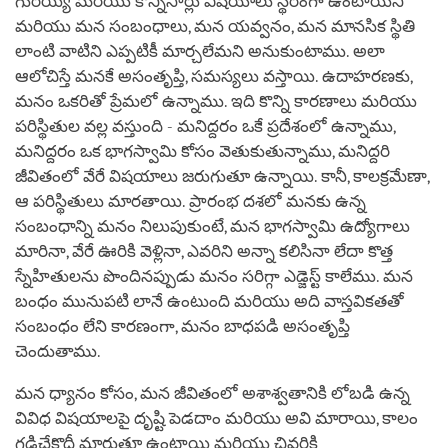
గురయ్యి మరియు కొన్నిసార్లు విషయాలు స్థిరంగా ఉంటాయని
మరియు మన సంబంధాలు, మన యవ్వనం, మన మానసిక స్థితి
లాంటి వాటిని ఎప్పటికీ మార్చలేమని అనుకుంటాము. అలా
ఆలోచిస్తే మనకే అసంతృప్తి, సమస్యలు వస్తాయి. ఉదాహరణకు,
మనం ఒకరితో ప్రేమలో ఉన్నాము. ఇది కొన్ని కారణాలు మరియు
పరిస్థితుల వల్ల వస్తుంది - మనిద్దరం ఒకే ప్రదేశంలో ఉన్నాము,
మనిద్దరం ఒక భాగస్వామి కోసం వెతుకుతున్నాము, మనిద్దరి
జీవితంలో వేరే విషయాలు జరుగుతూ ఉన్నాయి. కానీ, కాలక్రమేణా,
ఆ పరిస్థితులు మారతాయి. ప్రారంభ దశలో మనకు ఉన్న
సంబంధాన్ని మనం నిలుపుకుంటే, మన భాగస్వామి ఉద్యోగాలు
మారినా, వేరే ఊరికి వెళ్లినా, ఎవరిని అన్నా కలిసినా లేదా కొత్త
స్నేహితులను పొందినప్పుడు మనం సరిగ్గా ఎడ్జెస్ట్ కాలేము. మన
బంధం మునుపటి లానే ఉంటుంది మరియు అది వాస్తవికతతో
సంబంధం లేని కారణంగా, మనం బాధపడి అసంతృప్తి
చెందుతాము.
మన ధ్యానం కోసం, మన జీవితంలో అశాశ్వతానికి లోబడి ఉన్న
వివిధ విషయాలపై దృష్టి పెడదాం మరియు అవి మారాయి, కాలం
గడిచేకొద్దీ మారుతూ ఉంటాయి మరియు చివరికి