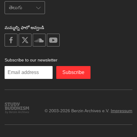
మమ్మల్ని ఫాలో అవ్వండి
on
on
on
on
facebook
X
soundcloud
youtube
Subscribe to our newsletter
Enter
Subscribe
your
email
Study
© 2003-2026 Berzin Archives e.V.
Impressum
Buddhism
Home