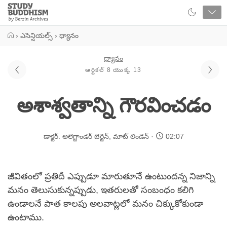
Close
Study
Buddhism
Home
›
ఎసెన్షియల్స్
›
ధ్యానం
ధ్యానం
ఆర్టికల్ 8 యొక్క 13
అశాశ్వతాన్ని గౌరవించడం
డాక్టర్. అలెగ్జాండర్ బెర్జిన్
,
మాట్ లిండెన్
02:07
జీవితంలో ప్రతిదీ ఎప్పుడూ మారుతూనే ఉంటుందన్న నిజాన్ని
మనం తెలుసుకున్నప్పుడు, ఇతరులతో సంబంధం కలిగి
ఉండాలనే పాత కాలపు అలవాట్లలో మనం చిక్కుకోకుండా
ఉంటాము.