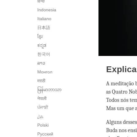
हिन्दी
Indonesia
Italiano
日本語
ខ្មែរ
ಕನ್ನಡ
한국어
ລາວ
Explic
Монгол
मराठी
A meditação b
မြန်မာဘာသာ
as Quatro Nob
नेपाली
Todos nós tem
ਪੰਜਾਬੀ
Mas um que a 
پنجابی
Alguns desses
Polski
Buda nos ensi
Русский