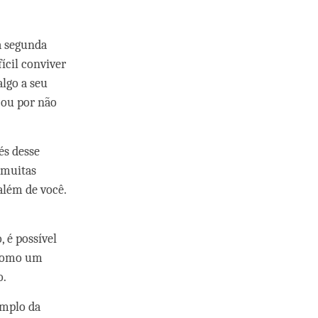
a segunda
ícil conviver
algo a seu
 ou por não
és desse
 muitas
além de você.
 é possível
 como um
o.
emplo da