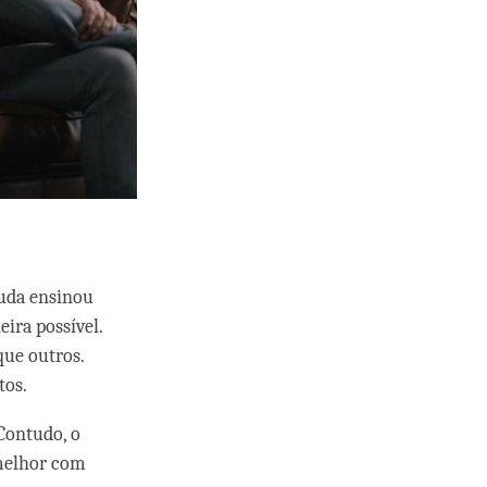
Buda ensinou
ira possível.
que outros.
tos.
Contudo, o
 melhor com