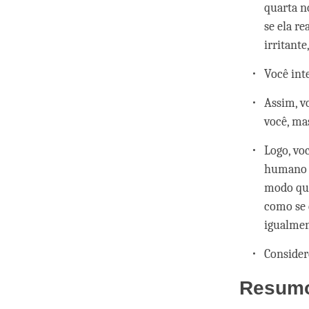
quarta n
se ela r
irritant
Você int
Assim, vo
você, ma
Logo, vo
humano q
modo que
como se 
igualmen
Consider
Resum