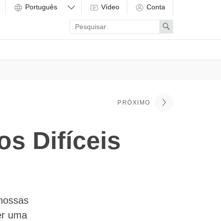
Vídeo
Conta
Enter
Search
search
term
PRÓXIMO
s Difíceis
 nossas
ver uma