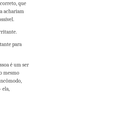
correto, que
s a achariam
ssível.
ritante.
itante para
essoa é um ser
 Do mesmo
 incômodo,
 ela,