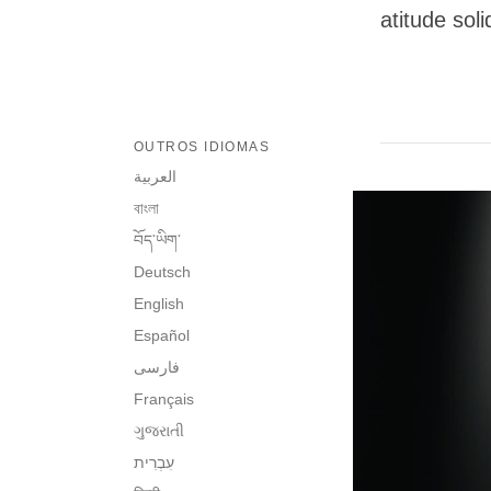
atitude soli
OUTROS IDIOMAS
العربية
বাংলা
བོད་ཡིག་
Deutsch
English
Español
فارسی
Français
ગુજરાતી