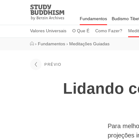
Close
Study
Buddhism
Fundamentos
Budismo Tibe
Home
Valores Universais
O Que É
Como Fazer?
Medi
›
Fundamentos
›
Meditações Guiadas
PRÉVIO
Lidando c
Para melho
projeções i