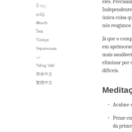
eles. Precisa
සිංහල
Independentem
தமிழ்
única coisa q
తెలుగు
nós reagimos 
ไทย
Já que o comp
Türkçe
em aprimorar 
Українська
mais saudávei
اُردو
eliminar por 
Tiếng Việt
difíceis.
简体中文
繁體中文
Medita
Acalme-s
Pense e
da prime