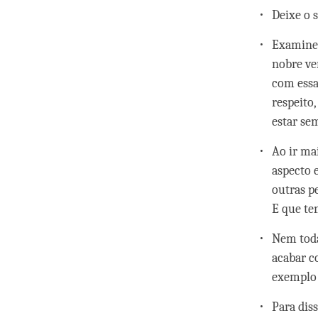
Deixe o s
Examine 
nobre ve
com essa 
respeito
estar se
Ao ir ma
aspecto 
outras p
E que te
Nem toda
acabar c
exemplo 
Para dis