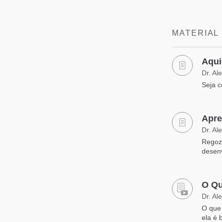
MATERIAL
Aqui
Dr. Al
Seja c
Apre
Dr. Al
Regozi
desen
O Qu
Dr. Al
O que
ela é 