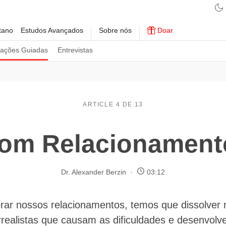
tano
Estudos Avançados
Sobre nós
Doar
tações Guiadas
Entrevistas
ARTICLE 4 DE 13
om Relacionamento
Dr. Alexander Berzin
03:12
rar nossos relacionamentos, temos que dissolver
rrealistas que causam as dificuldades e desenvol