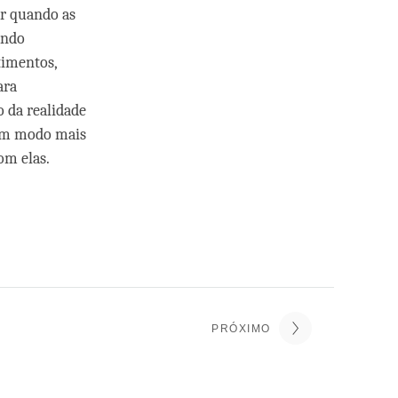
ar quando as
ando
timentos,
ara
o da realidade
 um modo mais
om elas.
PRÓXIMO