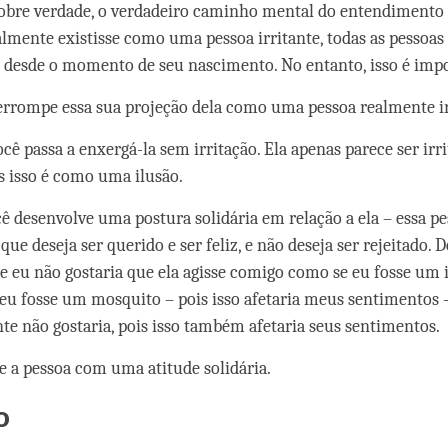
obre verdade, o verdadeiro caminho mental do entendimento 
ealmente existisse como uma pessoa irritante, todas as pessoa
e, desde o momento de seu nascimento. No entanto, isso é impo
errompe essa sua projeção dela como uma pessoa realmente ir
cê passa a enxergá-la sem irritação. Ela apenas parece ser irr
s isso é como uma ilusão.
cê desenvolve uma postura solidária em relação a ela – essa p
ue deseja ser querido e ser feliz, e não deseja ser rejeitado.
 eu não gostaria que ela agisse comigo como se eu fosse um
eu fosse um mosquito – pois isso afetaria meus sentimentos –
te não gostaria, pois isso também afetaria seus sentimentos.
e a pessoa com uma atitude solidária.
o