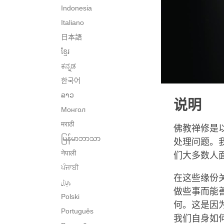
Indonesia
Italiano
日本語
ខ្មែរ
ಕನ್ನಡ
한국어
ລາວ
说明
Монгол
मराठी
佛教禅修是
မြန်မာဘာသာ
处理问题。
नेपाली
们大多数人
ਪੰਜਾਬੀ
在这些缘份
پنجابی
做些事而能
Polski
何。这是因
Português
我们自身如