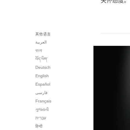
关怀态度。
其他语言
العربية
বাংলা
བོད་ཡིག་
Deutsch
English
Español
فارسی
Français
ગુજરાતી
हिन्दी