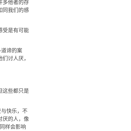
许多他者的存
如同我们的感
感受是有可能
─道谛的案
他们讨人厌，
但这些都只是
爱与快乐，不
讨厌的人，像
举同样会影响