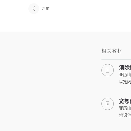
之前
相关教材
消除
亚历山
以宽
宽恕
亚历山
辨识