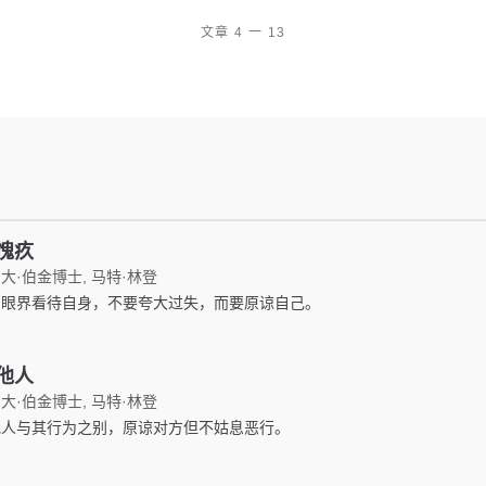
文章 4 一 13
愧疚
大·伯金博士, 马特·林登
阔眼界看待自身，不要夸大过失，而要原谅自己。
他人
大·伯金博士, 马特·林登
他人与其行为之别，原谅对方但不姑息恶行。