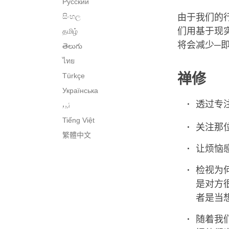
Русский
සිංහල
由于我们的
们用基于现
தமிழ்
将会减少─
తెలుగు
ไทย
禅修
Türkçe
Українська
透过专
اُردو
Tiếng Việt
关注那
繁體中文
让烦恼
检视为
是对方
者是当
随着我