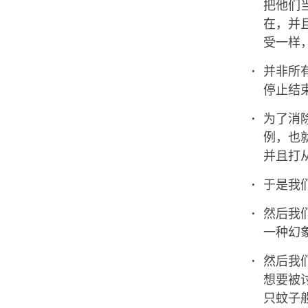
把他们
在，并
受一样
并非所
停止结
为了消
例，也
并且打
于是我
然后我
一种幻
然后我
想要被
只蚊子