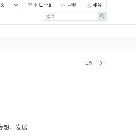
词汇术语
视频
帐号
Enter
Search
search
term
之后
妄想，发展