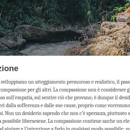
zione
 sviluppiamo un atteggiamento premuroso e realistico, il pass
compassione per gli altri. La compassione non è considerare gl
asa sull'empatia, sul sentire ciò che provano; è dunque il desid
iberi dalla sofferenza e dalle sue cause, proprio come vorremm
ssi. Non un desiderio sapendo che non c’è speranza, piuttosto s
ia possibile liberarsene. La compassione contiene anche un el
ad aiutare e l'intenzione a farlo in qualsiasi modo possibile: n