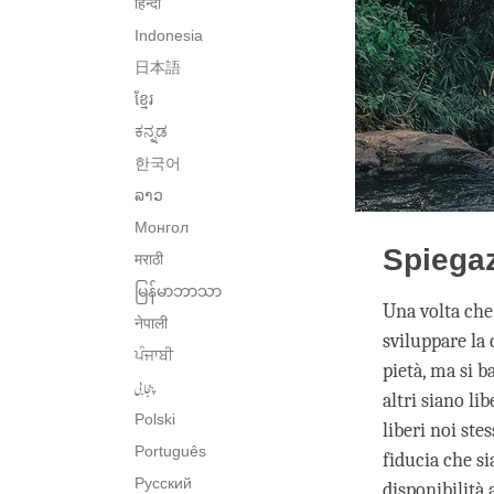
हिन्दी
Indonesia
日本語
ខ្មែរ
ಕನ್ನಡ
한국어
ລາວ
Монгол
Spiega
मराठी
မြန်မာဘာသာ
Una volta che
नेपाली
sviluppare la 
ਪੰਜਾਬੀ
pietà, ma si b
پنجابی
altri siano l
Polski
liberi noi ste
Português
fiducia che s
Русский
disponibilità 