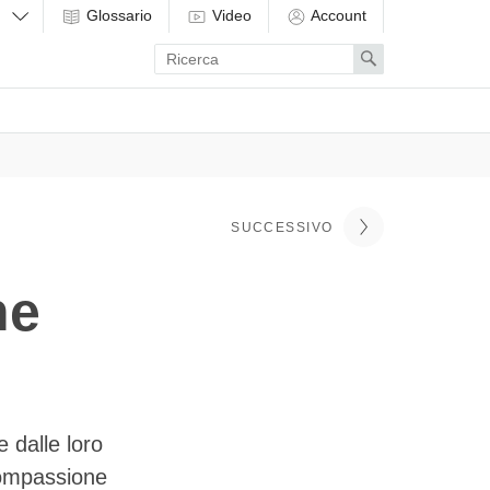
Glossario
Video
Account
Enter
Search
search
term
SUCCESSIVO
ne
e dalle loro
compassione