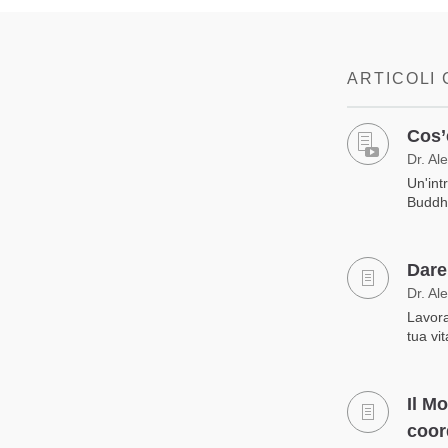
ARTICOLI
Cos’
Dr. Al
Un'int
Buddh
Dare 
Dr. Al
Lavora
tua vi
Il M
coor