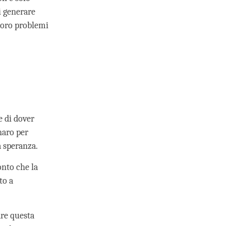
di generare
 loro problemi
e di dover
naro per
a speranza.
onto che la
to a
dre questa