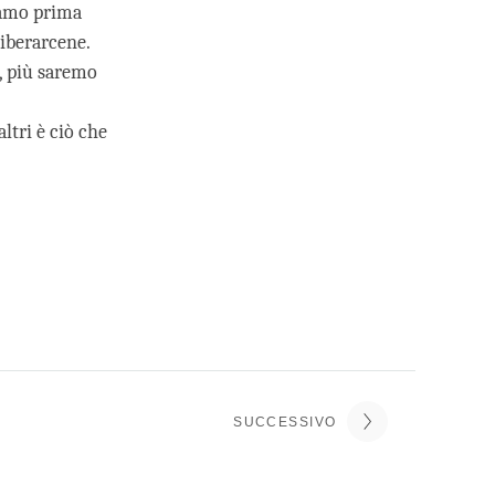
biamo prima
liberarcene.
e, più saremo
ltri è ciò che
SUCCESSIVO