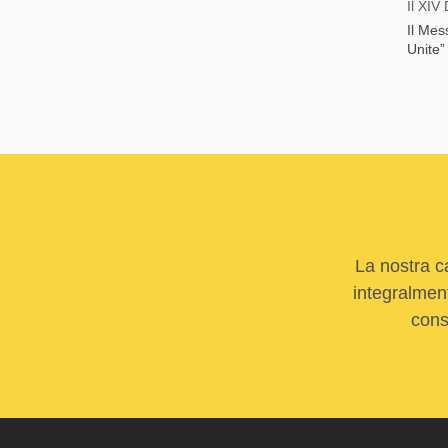
Il XIV
Il Mes
Unite”
La nostra c
integralment
cons