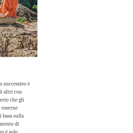
o successivo è
i altri con
erio che gli
o esserne
i basa sulla
emento di
on è solo