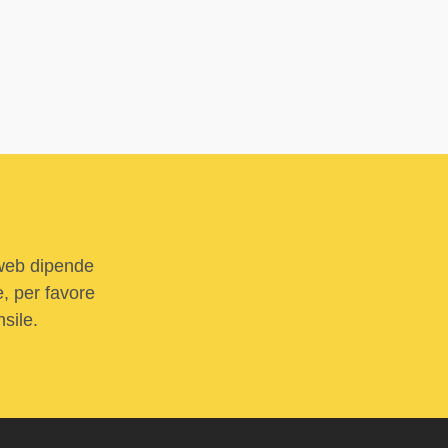
 web dipende
e, per favore
sile.