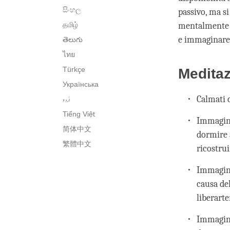
සිංහල
passivo, ma si
தமிழ்
mentalmente l
e immaginare 
తెలుగు
ไทย
Türkçe
Medita
Українська
اُردو
Calmati 
Tiếng Việt
Immagina 
简体中文
dormire a
繁體中文
ricostru
Immagina
causa del
liberarte
Immagina