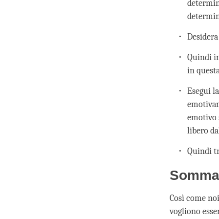
determina
determina
Desidera 
Quindi i
in quest
Esegui l
emotivam
emotivo 
libero da
Quindi tr
Somma
Così come noi v
vogliono esse