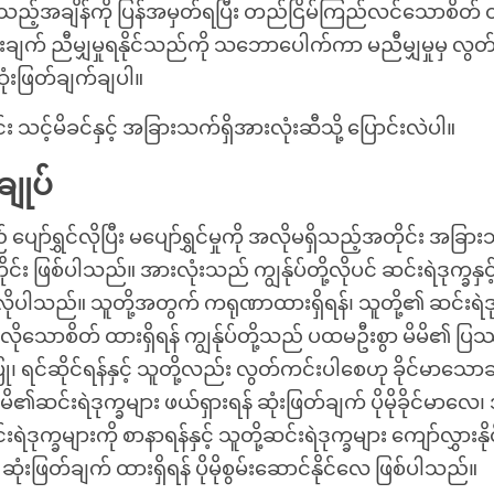
့သည့်အချိန်ကို ပြန်အမှတ်ရပြီး တည်ငြိမ်ကြည်လင်သောစိတ် ထား
ားချက် ညီမျှမှုရနိုင်သည်ကို သဘောပေါက်ကာ မညီမျှမှုမှ လွတ
ုံးဖြတ်ချက်ချပါ။
်း သင့်မိခင်နှင့် အခြားသက်ရှိအားလုံးဆီသို့ ပြောင်းလဲပါ။
ျုပ်
် ပျော်ရွှင်လိုပြီး မပျော်ရွှင်မှုကို အလိုမရှိသည့်အတိုင်း အခြာ
င်း ဖြစ်ပါသည်။ အားလုံးသည် ကျွန်ုပ်တို့လိုပင် ဆင်းရဲဒုက္ခနှ
ိုပါသည်။ သူတို့အတွက် ကရုဏာထားရှိရန်၊ သူတို့၏ ဆင်းရဲဒု
ိုသောစိတ် ထားရှိရန် ကျွန်ုပ်တို့သည် ပထမဦးစွာ မိမိ၏ ပြ
 ရင်ဆိုင်ရန်နှင့် သူတို့လည်း လွတ်ကင်းပါစေဟု ခိုင်မာသောဆန
ိ၏ဆင်းရဲဒုက္ခများ ဖယ်ရှားရန် ဆုံးဖြတ်ချက် ပိုမိုခိုင်မာလေ၊
ဲဒုက္ခများကို စာနာရန်နှင့် သူတို့ဆင်းရဲဒုက္ခများ ကျော်လွှားနိ
ုံးဖြတ်ချက် ထားရှိရန် ပိုမိုစွမ်းဆောင်နိုင်လေ ဖြစ်ပါသည်။