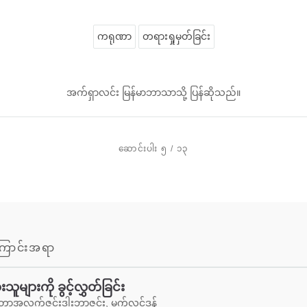
ကရုဏာ
တရားရှုမှတ်ခြင်း
အက်ရှာလင်း မြန်မာဘာသာသို့ ပြန်ဆိုသည်။
ဆောင်းပါး ၅ / ၁၃
ောင်းအရာ
သူများကို ခွင့်လွှတ်ခြင်း
တာအလက်ဇင်းဒါးဘာဇင်း, မက်လင်ဒန်