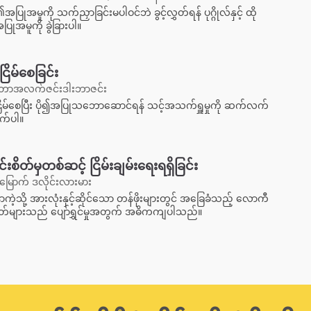
၏အပြုအမူကို သက်ညှာခြင်းမပါဝင်ဘဲ ခွင့်လွှတ်ရန် ပုဂ္ဂိုလ်နှင့် ထို
ုအမူကို ခွဲခြားပါ။
ြိမ်စေခြင်း
တာအလက်ဇင်းဒါးဘာဇင်း
ိမ်စေပြီး ပို၍အပြုသဘောဆောင်ရန် သင့်အသက်ရှူမှုကို ဆက်လက်
ုက်ပါ။
းစိတ်မှတစ်ဆင့် ငြိမ်းချမ်းရေးရရှိခြင်း
မြောက် ဒလိုင်းလားမား
ဲ့သို့ အားလုံးနှင့်ဆိုင်သော တန်ဖိုးများတွင် အခြေခံသည့် လောကီ
ဝတ်များသည် ပျော်ရွှင်မှုအတွက် အဓိကကျပါသည်။