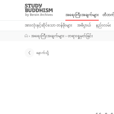
Close
Study
Buddhism
အရေးကြီးအချက်များ
တိဘက်
Home
အားလုံးနှင့်ဆိုင်သော တန်ဖိုးများ
အဓိပ္ပာယ်
နည်းလမ်း
›
အရေးကြီးအချက်များ
›
တရားရှုမှတ်ခြင်း
နောက်သို့