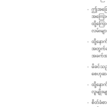
ဤအခြေအန
အကြောင
ထို့ကြေ
လမ်းများ
ထို့နော
အတွက်ဆု
အခက်အခဲ
မိခင်သည်
စေဟုဆန္
ထို့နော
လူမျိုးမ
စိတ်ခံစာ