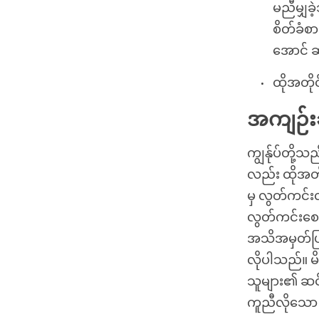
မညီမျှခဲ
စိတ်ခံစ
အောင် ဆ
ထိုအတိုင
အကျဉ်းခ
ကျွန်ုပ်တို့သည
လည်း ထိုအတို
မှ လွတ်ကင်းလ
လွတ်ကင်းစေလ
အသိအမှတ်ပြု၊
လိုပါသည်။ မိမ
သူများ၏ ဆင်းရ
ကူညီလိုသော ဆ