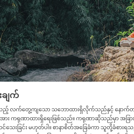
းချက်
် လက်တွေ့ကျသော သဘောထားရှိလိုက်သည်နှင့် နောက်တစ
းအား ကရုဏာထားရှိရေးဖြစ်သည်။ ကရုဏာဆိုသည်မှာ အခြားသ
င်သေးခြင်း မဟုတ်ပါ။ စာနာစိတ်အခြေခံကာ သူတို့ခံစားရသည