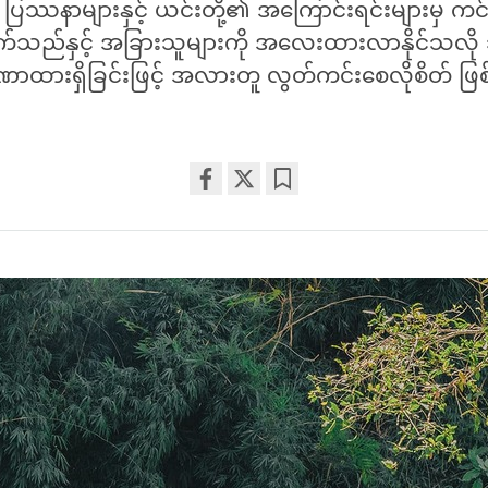
့၏ ပြဿနာများနှင့် ယင်းတို့၏ အကြောင်းရင်းများမှ ကင
ုက်သည်နှင့် အခြားသူများကို အလေးထားလာနိုင်သလို သူ
ာထားရှိခြင်းဖြင့် အလားတူ လွတ်ကင်းစေလိုစိတ် ဖြ
Share
Bookmark
on
facebook