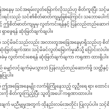
ေမှ သင်အရမ်းလွတ်မြောက်လိုသည်ဟု စိတ်ကူးပြီး သင့်မပျေ
်းရင်းသည် သင်၏စိတ်ဓာတ်ကျမှုဖြစ်ကြောင်း သဘောပေါက်
ာင့် ဤစိတ်ဓာတ်ကျမှုမှ လွတ်ကင်းရန်နှင့် ပြန်လည်တည်ဆောက
 ရှာဖွေရန် ဆုံးဖြတ်ချက်ချပါ။
က် သင့်မိခင်သည်လည်း အလားတူအခြေအနေမှာရှိသည်ဟု စိတ်က
ံးဖြတ်ချက်အား သင့်မိခင်လွတ်မြောက်မှုဆီသို့ ပြောင်းလဲပါ။
မှ လွတ်ကင်းစေရန် ဆုံးဖြတ်ချက်ချကာ ကရုဏာ ထားရှိပါ။
 မျှော်လင့်ချက်မဲ့မသွားဘဲ ပြန်လည်တည်ဆောက်ဖို့ သတ္တိနှင့်ခ
ဒပြုပါ။
က် ဤအခြေအနေမျိုး လက်ရှိကြုံနေသည့် လူဦးရေ ရာ၊ ထောင်ခ
ျားကို စိတ်ကူးကြည့်ပြီး သူတို့အပေါ် ကရုဏာထားပါ။
းချက် မညီမျှမှုအတွက် ထိုနည်းလမ်းအတိုင်း ပြုလုပ်ပါ။ သင့်