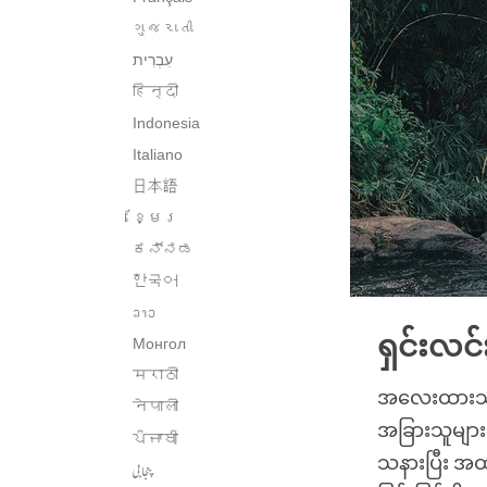
ગુજરાતી
हिन्दी
Indonesia
Italiano
日本語
ខ្មែរ
ಕನ್ನಡ
한국어
ລາວ
ရှင်းလင်
Монгол
मराठी
အလေးထားသည့
नेपाली
အခြားသူမျာ
ਪੰਜਾਬੀ
သနားပြီး အထ
پنجابی