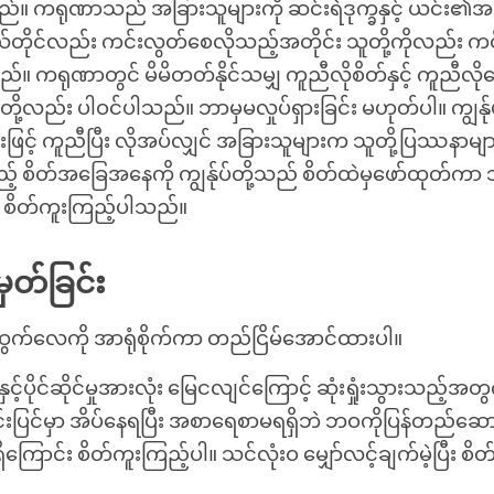
သည်။ ကရုဏာသည် အခြားသူများကို ဆင်းရဲဒုက္ခနှင့် ယင်း၏အ
ိုယ်တိုင်လည်း ကင်းလွတ်စေလိုသည့်အတိုင်း သူတို့ကိုလည်း က
ည်။ ကရုဏာတွင် မိမိတတ်နိုင်သမျှ ကူညီလိုစိတ်နှင့် ကူညီလိ
ို့လည်း ပါဝင်ပါသည်။ ဘာမှမလှုပ်ရှားခြင်း မဟုတ်ပါ။ ကျွန်ုပ
ဖြင့် ကူညီပြီး လိုအပ်လျှင် အခြားသူများက သူတို့ပြဿနာမျာ
့် စိတ်အခြေအနေကို ကျွန်ုပ်တို့သည် စိတ်ထဲမှဖော်ထုတ်ကာ သူတ
 စိတ်ကူးကြည့်ပါသည်။
ှတ်ခြင်း
က်လေကို အာရုံစိုက်ကာ တည်ငြိမ်အောင်ထားပါ။
နှင့်ပိုင်ဆိုင်မှုအားလုံး မြေငလျင်ကြောင့် ဆုံးရှုံးသွားသည့်အတ
းပြင်မှာ အိပ်နေရပြီး အစာရေစာမရရှိဘဲ ဘဝကိုပြန်တည်ဆောက်
ကြောင်း စိတ်ကူးကြည့်ပါ။ သင်လုံးဝ မျှော်လင့်ချက်မဲ့ပြီး 
။