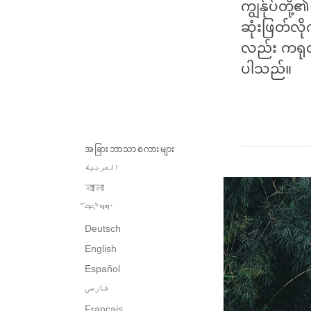
ကျွန်ုပ်တို
ဆုံးဖြတ်လိ
လည်း ကရုဏ
ပါသည်။
အခြားဘာသာစကားများ
العربية
বাংলা
བོད་ཡིག་
Deutsch
English
Español
فارسی
Français