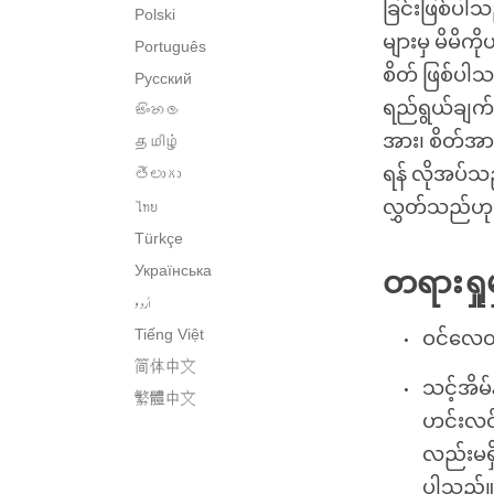
ခြင်းဖြစ်ပါ
Polski
များမှ မိမိက
Português
စိတ် ဖြစ်ပါသ
Русский
ရည်ရွယ်ချက်တ
සිංහල
အား၊ စိတ်အား
தமிழ்
ရန် လိုအပ်သည
తెలుగు
လွှတ်သည်ဟု
ไทย
Türkçe
Українська
တရားရှုမ
اُردو
Tiếng Việt
ဝင်လေထွ
简体中文
သင့်အိမ်
繁體中文
ဟင်းလင်
လည်းမရှိ
ပါသည်