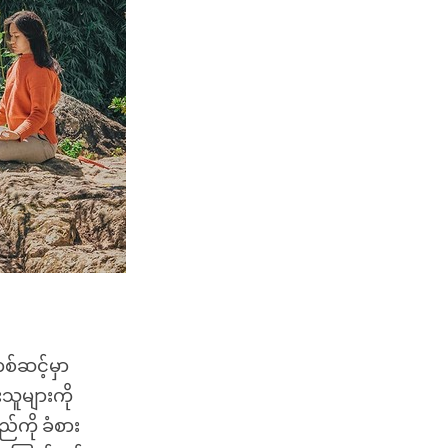
်ဆင့်မှာ
ူများကို
်ကို ခံစား