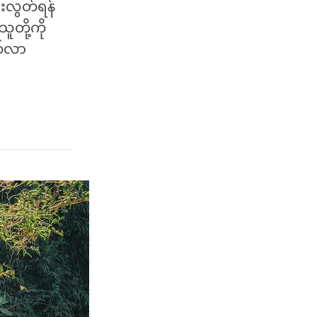
်းလွတ်ရန်
တို့ကို
စ်လာ