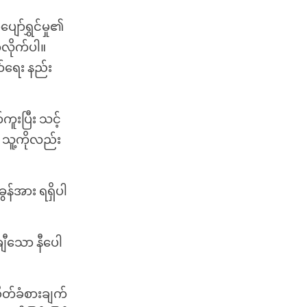
ာ်ရွှင်မှု၏
လိုက်ပါ။
်ရေး နည်း
ူးပြီး သင့်
 သူ့ကိုလည်း
ွန်အား ရရှိပါ
ျီသော နီပေါ
စိတ်ခံစားချက်