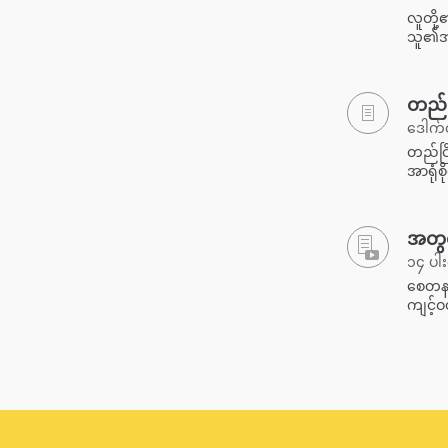
လူတို့
သူ၏အပြ
တည်င
ဒေါက်
တည်ငြ
အာရုံစိ
အတွင်
၁၄ ပါး
စေတနာက
ကျင့်