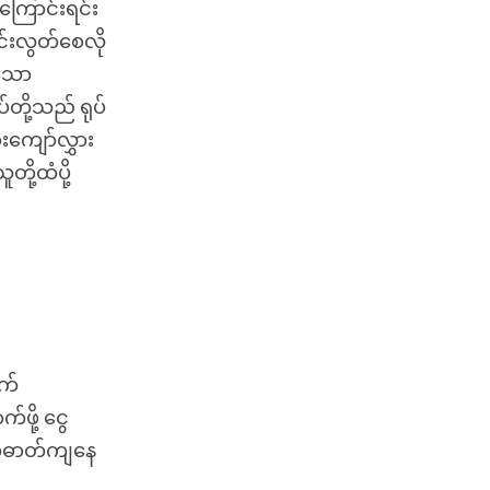
ကြောင်းရင်း
င်းလွတ်စေလို
ုသော
်တို့သည် ရုပ်
းကျော်လွှား
ို့ထံပို့
ွက်
ဖို့ ငွေ
စိတ်ဓာတ်ကျနေ