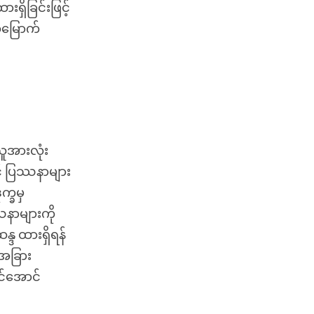
ရှိခြင်းဖြင့်
်မြောက်
းသူအားလုံး
င့် ပြဿနာများ
က္ခမှ
ဿနာများကို
္ဒ ထားရှိရန်
 အခြား
ုင်အောင်