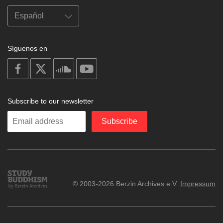
Síguenos en
on
on
on
on
facebook
X
soundcloud
youtube
Subscribe to our newsletter
Enter
Subscribe
your
email
Study
© 2003-2026 Berzin Archives e.V.
Impressum
Buddhism
Home