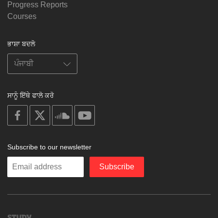
Progress Reports
Courses
ਭਾਸ਼ਾ ਬਦਲੋ
ਸਾਨੂੰ ਇੱਥੇ ਫਾਲੋ ਕਰੋ
on
on
on
on
facebook
X
soundcloud
youtube
Subscribe to our newsletter
Enter
Subscribe
your
email
Study