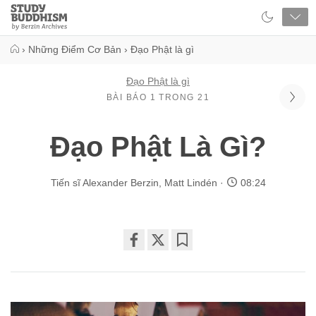
Close
Study
Buddhism
Home
›
Những Điểm Cơ Bản
›
Đạo Phật là gì
Đạo Phật là gì
BÀI BÁO 1 TRONG 21
Đạo Phật Là Gì?
Tiến sĩ Alexander Berzin
,
Matt Lindén
08:24
Share
Bookmark
on
facebook