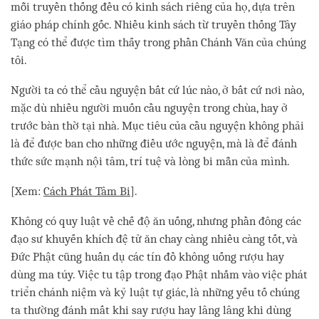
mỗi truyền thống đều có kinh sách riêng của họ, dựa trên
giáo pháp chính gốc. Nhiều kinh sách từ truyền thống Tây
Tạng có thể được tìm thấy trong phần Chánh Văn của chúng
tôi.
Người ta có thể cầu nguyện bất cứ lúc nào, ở bất cứ nơi nào,
mặc dù nhiều người muốn cầu nguyện trong chùa, hay ở
trước bàn thờ tại nhà. Mục tiêu của cầu nguyện không phải
là để được ban cho những điều ước nguyện, mà là để đánh
thức sức mạnh nội tâm, trí tuệ và lòng bi mẫn của mình.
[Xem:
Cách Phát Tâm Bi
].
Không có quy luật về chế độ ăn uống, nhưng phần đông các
đạo sư khuyến khích đệ tử ăn chay càng nhiều càng tốt, và
Đức Phật cũng huấn dụ các tín đồ không uống rượu hay
dùng ma túy. Việc tu tập trong đạo Phật nhắm vào việc phát
triển chánh niệm và kỷ luật tự giác, là những yếu tố chúng
ta thường đánh mất khi say rượu hay lâng lâng khi dùng