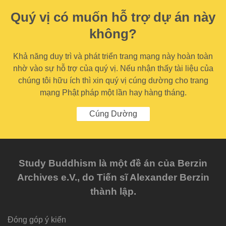
Quý vị có muốn hỗ trợ dự án này
không?
Khả năng duy trì và phát triển trang mạng này hoàn toàn
nhờ vào sự hỗ trợ của quý vị. Nếu nhận thấy tài liệu của
chúng tôi hữu ích thì xin quý vị cúng dường cho trang
mạng Phật pháp một lần hay hàng tháng.
Cúng Dường
Study Buddhism là một đề án của Berzin
Archives e.V., do Tiến sĩ Alexander Berzin
thành lập.
Đóng góp ý kiến