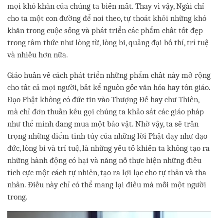
mọi khó khăn của chúng ta biến mất. Thay vì vậy, Ngài chỉ
cho ta một con đường để noi theo, tự thoát khỏi những khó
khăn trong cuộc sống và phát triển các phẩm chất tốt đẹp
trong tâm thức như lòng từ, lòng bi, quảng đại bố thí, trí tuệ
và nhiều hơn nữa.
Giáo huấn về cách phát triển những phẩm chất này mở rộng
cho tất cả mọi người, bất kể nguồn gốc văn hóa hay tôn giáo.
Đạo Phật không có đức tin vào Thượng Đế hay chư Thiên,
mà chỉ đơn thuần kêu gọi chúng ta khảo sát các giáo pháp
như thể mình đang mua một bảo vật. Nhờ vậy, ta sẽ trân
trọng những điểm tinh túy của những lời Phật dạy như đạo
đức, lòng bi và trí tuệ, là những yếu tố khiến ta không tạo ra
những hành động có hại và năng nỗ thực hiện những điều
tích cực một cách tự nhiên, tạo ra lợi lạc cho tự thân và tha
nhân. Điều này chỉ có thể mang lại điều mà mỗi một người
trong.