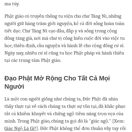
ma túy.
Phật giáo có truyền thống tu viện cho chư Tăng Ni, những
người giữ hàng trăm giới nguyện, kể cả đời sống hoàn toàn
tiết dục. Chư Tăng Ni cạo đầu, đắp y và sống trong cộng
đồng tăng già, nơi mà chư vị cống hiến cuộc đời vào việc tu
học, thiền định, cầu nguyện và hành lễ cho cộng đồng cư sĩ.
Ngày nay, nhiều cư sĩ cũng tu học Phật pháp và hành thiền
tại các trung tâm Phật giáo.
Đạo Phật Mở Rộng Cho Tất Cả Mọi
Người
Là một con người giống như chúng ta, Đức Phật đã nhìn
thấy thực tại về cách chúng ta thực sự tồn tại, đã khắc phục
tất cả khiếm khuyết và chứng ngộ tiềm năng trọn vẹn của
mình. Trong Phật giáo, chúng ta gọi đó là "giác ngộ." [Xem:
Giác Ngộ Là Gì?
]. Đức Phật không thể đơn thuần vẫy tay rồi