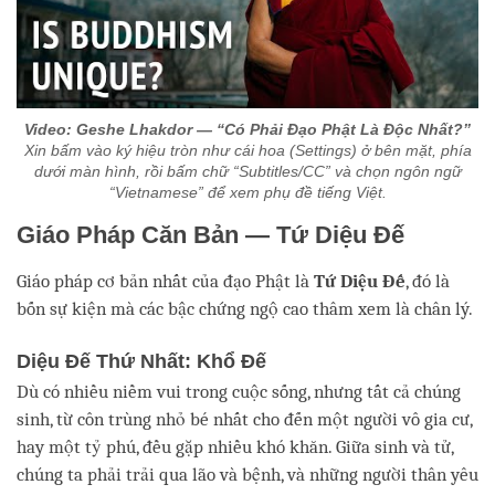
Video: Geshe Lhakdor — “Có Phải Đạo Phật Là Độc Nhất?”
Xin bấm vào ký hiệu tròn như cái hoa (Settings) ở bên mặt, phía
dưới màn hình, rồi bấm chữ “Subtitles/CC” và chọn ngôn ngữ
“Vietnamese” để xem phụ đề tiếng Việt.
Giáo Pháp Căn Bản — Tứ Diệu Đế
Giáo pháp cơ bản nhất của đạo Phật là
Tứ
Diệu Đế
, đó là
bốn sự kiện mà các bậc chứng ngộ cao thâm xem là chân lý.
Diệu Đế Thứ Nhất: Khổ Đế
Dù có nhiều niềm vui trong cuộc sống, nhưng tất cả chúng
sinh, từ côn trùng nhỏ bé nhất cho đến một người vô gia cư,
hay một tỷ phú, đều gặp nhiều khó khăn. Giữa sinh và tử,
chúng ta phải trải qua lão và bệnh, và những người thân yêu