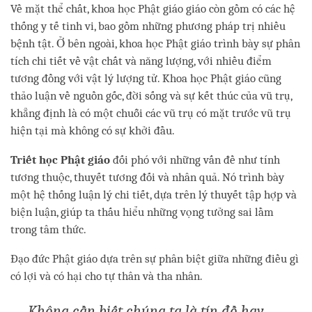
Về mặt thể chất, khoa học Phật giáo giáo còn gồm có các hệ
thống y tế tinh vi, bao gồm những phương pháp trị nhiều
bệnh tật. Ở bên ngoài, khoa học Phật giáo trình bày sự phân
tích chi tiết về vật chất và năng lượng, với nhiều điểm
tương đồng với vật lý lượng tử. Khoa học Phật giáo cũng
thảo luận về nguồn gốc, đời sống và sự kết thúc của vũ trụ,
khẳng định là có một chuỗi các vũ trụ có mặt trước vũ trụ
hiện tại mà không có sự khởi đầu.
Triết học Phật giáo
đối phó với những vấn đề như tính
tương thuộc, thuyết tương đối và nhân quả. Nó trình bày
một hệ thống luận lý chi tiết, dựa trên lý thuyết tập hợp và
biện luận, giúp ta thấu hiểu những vọng tưởng sai lầm
trong tâm thức.
Đạo đức Phật giáo dựa trên sự phân biệt giữa những điều gì
có lợi và có hại cho tự thân và tha nhân.
Không cần biết c
húng ta là tín đồ hay