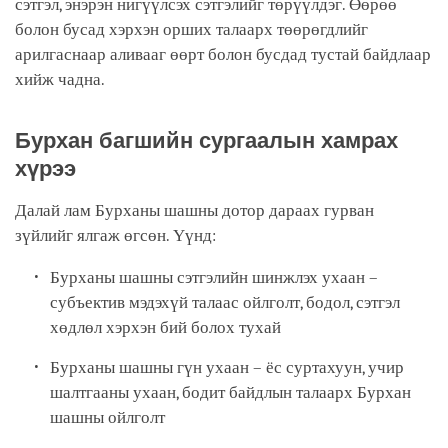
сэтгэл, энэрэн нигүүлсэх сэтгэлийг төрүүлдэг. Өөрөө
болон бусад хэрхэн орших талаарх төөрөгдлийг
арилгаснаар аливааг өөрт болон бусдад тустай байдлаар
хийж чадна.
Бурхан багшийн сургаалын хамрах
хүрээ
Далай лам Бурханы шашны дотор дараах гурван
зүйлийг ялгаж өгсөн. Үүнд:
Бурханы шашны сэтгэлийн шинжлэх ухаан –
субъектив мэдэхүй талаас ойлголт, бодол, сэтгэл
хөдлөл хэрхэн бий болох тухай
Бурханы шашны гүн ухаан – ёс суртахуун, учир
шалтгааны ухаан, бодит байдлын талаарх Бурхан
шашны ойлголт