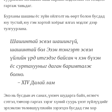
гаргаж тавьдаг.
Бурханы шашны ёс зүйн ойлголт нь өөрт болон бусдад
юу тустай, юу гэм хортой хоёрыг ялгах мэдлэг дээр
тулгуурлана.
Шашинтай эсвэл шашингүй,
шашинтай бол Эзэн тэнгэрт эсвэл
үйлийн үрд итгэдэг байсан ч хэн бүхэн
ёс суртахууныг даган баримталж
болно.
–
XIV
Далай лам
Энэ нь бусдын ач санах, үнэнч шударга байх, өглөгч
сэтгэл, тэвчээр гаргах зэрэг хүний суурь үнэт зүйлүүдийг
эрхэмлэн төлөвшүүлэхийн зэрэгцээ бусдад гэм хор