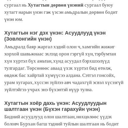
сургаал нь
Хутагтын дөрвөн үнэн
ий
сургаал буюу
хутагт нарын үнэн гэж үзсэн амьдралын дөрвөн бодит
үнэн юм.
Хутагтын нэг дэх үнэн: Асуудлууд үнэн
(Зовлонгийн үнэн)
Амьдралд баяр жаргал хэдий олон ч, хамгийн жижиг
хорхой шавьжнаас эхлээд орон гэргүй хүн, тэрбумтан
хүн хүртэл бүх амьтан, хүнд асуудал бэрхшээлүүд
тулгардаг. Төрсөнөөс аваад үхэх хүртэл бид өтөлж,
өвдөж бас хайртай хүмүүсээ алдана. Сэтгэл гонсойх,
урам хугарах, хүссэн зүйлээ авч чадахгүй эсвэл хүсээгүй
зүйлтэйгээ учрах энэ бүхэнтэй нүүр тулна.
Хутагтын хоёр дахь үнэн: Асуудлуудын
шалтгаан үнэн (Бүхэн гарахуйн үнэн)
Бидний асуудлууд олон шалтгаан, нөхцөлөөс үүдэх
боловч Бурхан багш тэдний туйлын шалтгаан нь бодит