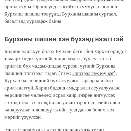
оронд сууна. Орчин үед гэргийтэн хүмүүс олноороо
Бурханы шашны төвүүдэд Бурханы шашны сургаал,
бясалгалд суралцаж байна.
Бурханы шашин хэн бүхэнд нээлттэй
Бидний адил хүн болох Бурхан багш, бид хэрхэн оршдог
талаарх бодит үнэнийг танин мэдэж, бүх сул талаа
арилган, бүх чадамжиндаа хүрсэн; үүнийг Бурханы
шашинд “гэгээрэл” гэдэг. [Үзэх:
Гэгээрэл гэж юу вэ?
].
Бурхан багш бидний бүх асуудлыг гараараа илбэн
арилгадаггүй. Харин бидэнд амьдралын асуудлуудаас
өөрсдийгөө чөлөөлөх, асрал хайр, энэрэн нигүүлсэх
сэтгэл, өглөгч сэтгэл, билиг ухаан зэрэг сэтгэлийн олон
чанаруудыг төлөвшүүлэхийн тулд дагаж болох зам
мөрийг үзүүлсэн.
Эдгээр чанаруудыг хэрхэн төлөвшүүлэх тухай