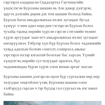
гэдгээрээ алдаршсан Сиддхартха Гаутамагийн
үндэслэсэн Бурханы шашин нь Ази даяар дэлгэрэн,
эдүгээ дэлхийн дөрөв дэх том шашин болоод байна.
Бурхан багш амьдралынхаа ихэнх хугацааг бусад
хүмүүс ч мөн адил өөрсдөө гэгээрсэн Бурхан болох
тухайд тэдэнд өөрийн хүрсэн сэрсэн сэтгэлийн төлөвт
хүрэх аргуудыг заан өгч амьдралынхаа ихэнх хугацааг
өнгөрүүлжээ. Тэбрээр хүн бүр Бурхан болох чадамжийн
хувьд адилхан боловч сонголт, сонирхол, авьяас
зэргээрээ ихээр ялгаатай болохыг бас харсан. Үүнийг
хүндэтгэн, өөрийн сул талуудыг арилгах, бүх
чадамжиндаа бүрэн хүрэх олон янзын аргыг заасан.
Бурханы шашин дэлгэрсэн орон бүр сургаалын өөр өөр
талуудыг онцгойлон үзэж, Бурханы шашны олон
хэлбэрүүд гарсан ч тэр бүгдэд гол сургаал нь нэг ижил
байна.