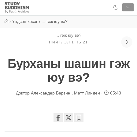
Close
Study
Buddhism
Home
›
Үндсэн хэсэг
›
... гэж юу вэ?
... гэж юу вэ?
НИЙТЛЭЛ 1 НЬ 21
Бурханы шашин гэж
юу вэ?
Доктор Александер Берзин
,
Матт Линден
05:43
Share
Bookmark
on