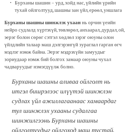
Бурханы шашин – урд, хойд нас, үйлийн үрийн
тухай ойлголтууд, шашны зан үйл, ерөөл, уншлага
Бурханы шашны шинжлэх ухаан
нь орчин үеийн
нейро судлалд хүртэхүй, төвлөрөл, анхаарал, дурдал, ой,
эерэг болон сөрөг сэтгэл хөдлөл зэрэг оюуны олон
үйлдлийн талаар маш дэлгэрэнгүй зураглал гарган өгч
мэдлэг нэмж байна. Эерэг мэдрэхүйн замуудыг
зориудаар нэмж бий болгох замаар оюуны чухал
чадваруудыг нэмэгдүүлж болно.
Бурханы шашны аливаа ойлголт нь
итгэл бишрэлээс илүүтэй шинжлэн
судлах үйл ажиллагаанаас хамаардаг
тул шинжлэх ухааны судалгаа
шинжилгээ
нь Бурханы шашны
ойлголтуудыг ойлгоход маш тустай.