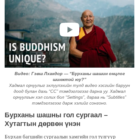
Видео: Гэвш Лхакдор — “Бурханы шашин онцлог
шинжтэй юу?”
Хадмал орчуулыг эхлүүлэхийн тулд видео хэсгийн баруун
доод булан дахь “CC” тэмдэглэгээг дарна уу. Хадмал
орчуулгын хэл солих бол “Settings”, дараа нь “Subtitles”
тэмдэглэгээг дарж хэлийг сонгоно.
Бурханы шашны гол сургаал –
Хутагтын дөрвөн үнэн
Бурхан багшийн сургаалын хамгийн гол тулгуур