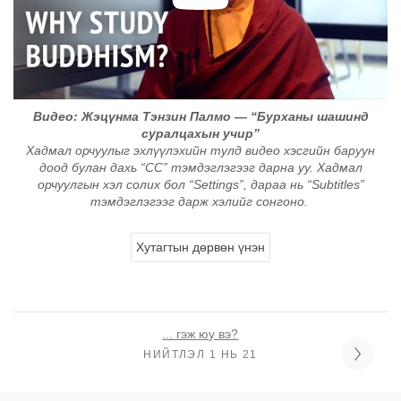
Видео: Жэцүнма Тэнзин Палмо — “Бурханы шашинд
суралцахын учир”
Хадмал орчуулыг эхлүүлэхийн тулд видео хэсгийн баруун
доод булан дахь “CC” тэмдэглэгээг дарна уу. Хадмал
орчуулгын хэл солих бол “Settings”, дараа нь “Subtitles”
тэмдэглэгээг дарж хэлийг сонгоно.
Хутагтын дөрвөн үнэн
... гэж юу вэ?
НИЙТЛЭЛ 1 НЬ 21