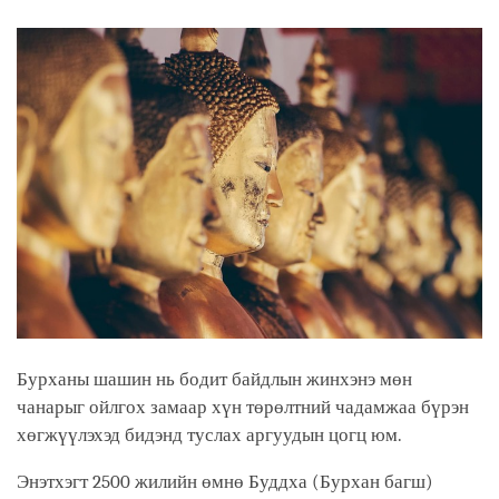
facebook
Бурханы шашин нь бодит байдлын жинхэнэ мөн
чанарыг ойлгох замаар хүн төрөлтний чадамжаа бүрэн
хөгжүүлэхэд бидэнд туслах аргуудын цогц юм.
Энэтхэгт 2500 жилийн өмнө Буддха (Бурхан багш)