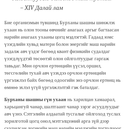
–
XIV
Далай лам
Бие организмын түвшинд Бурханы шашны шинжлэх
ухаан нь олон тооны өвчнийг анагаах аргыг багтаасан
нарийн анагаах ухааны цогц мэдлэгтэй. Гадаад юмс
үзэгдлийн хувьд матери болон энергийг маш нарийн
задалж авч үздэг бөгөөд квант физикийн судалдаг
үзэгдлүүдтэй төсөөтэй олон ойлголтуудыг гаргаж
тавьдаг. Мөн орчлон ертөнцийн үүсэл, оршил,
төгсгөлийн тухай авч үзэхдээ орчлон ертөнцийн
үргэлжлэл байх бөгөөд одоогийн энэ орчлон ертөнц нь
өмнөө эхлэл үгүй үргэлжлэлтэй гэж баталдаг.
Бурханы шашны гүн ухаан
нь харилцан хамаарал,
харьцангуй чанар, шалтгаант чанар зэрэг асуудлуудыг
авч үзнэ. Сэтгэлийн алдаатай тусгалыг ойлгоход туслах
зорилготой цогц онол, мэтгэлцээний арга зүй дээр
суурилсан логикийн маш нарийн мэдлэгийн тогтолцоог