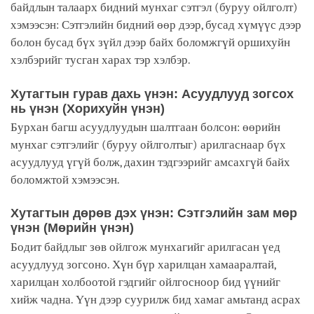
байдлын талаарх бидний мунхаг сэтгэл (буруу ойлголт)
хэмээсэн: Сэтгэлийн бидний өөр дээр, бусад хүмүүс дээр
болон бусад бүх зүйл дээр байх боломжгүй оршихуйн
хэлбэрийг тусган харах тэр хэлбэр.
Хутагтын гурав дахь үнэн: Асуудлууд зогсох
нь үнэн (Хорихуйн үнэн)
Бурхан багш асуудлуудын шалтгаан болсон: өөрийн
мунхаг сэтгэлийг (буруу ойлголтыг) арилгаснаар бүх
асуудлууд үгүй болж, дахин тэдгээрийг амсахгүй байх
боломжтой хэмээсэн.
Хутагтын дөрөв дэх үнэн: Сэтгэлийн зам мөр
үнэн (Мөрийн үнэн)
Бодит байдлыг зөв ойлгож мунхагийг арилгасан үед
асуудлууд зогсоно. Хүн бүр харилцан хамааралтай,
харилцан холбоотой гэдгийг ойлгосноор бид үүнийг
хийж чадна. Үүн дээр суурилж бид хамаг амьтанд асрах