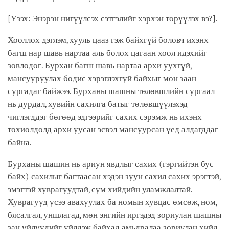
[Үзэх:
Энэрэн нигүүлсэх сэтгэлийг хэрхэн төрүүлэх вэ?
].
Хооллох дэглэм, хууль цааз гэж байхгүй боловч ихэнх
багш нар шавь нартаа аль болох цагаан хоол идэхийг
зөвлөдөг. Бурхан багш шавь нартаа архи уухгүй,
мансууруулах бодис хэрэглэхгүй байхыг мөн заан
сургадаг байжээ. Бурханы шашны төлөвшлийн сургаал
нь дурдал, хувийн сахилга батыг төлөвшүүлэхэд
чиглэгддэг бөгөөд эдгээрийг сахих сэрэмж нь ихэнх
тохиолдолд архи уусан эсвэл мансуурсан үед алдагддаг
байна.
Бурханы шашин нь ариун явдлыг сахих (гэргийтэн бус
байх) сахилыг багтаасан хэдэн зуун сахил сахих эрэгтэй,
эмэгтэй хуврагуудтай, сүм хийдийн уламжлалтай.
Хуврагууд үсээ авахуулах ба номын хувцас өмсөж, ном,
бясалгал, уншлагад, мөн энгийн иргэдэд зориулан шашны
зан үйлүүдийг үйлдэж байхад амьдралаа зориулан хийд