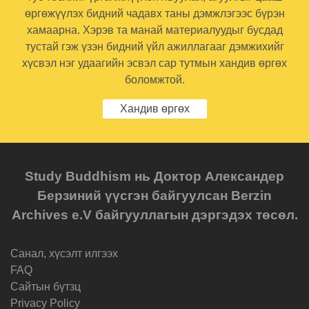
өргөжүүлэх бидний чадавх таны дэмжлэгээс бүрэн
хамаарна. Хэрэв та манай материалуудыг бусдад
тустай гэж үзэн бидний үйл ажиллагааг дэмжихийг
хүсвэл нэг удаагийн эсвэл сар тутмын хандив өргөх
боломжтой.
Хандив өргөх
Study Buddhism нь Доктор Александер
Берзиний үүсгэн байгуулсан Berzin
Archives e.V байгууллагын дэргэдэх төсөл.
Санал, хүсэлт илгээх
FAQ
Cайтын бүтзц
Privacy Policy