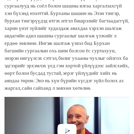
сургаалууд нь соёл болон шашны ялгаа харгалзахгүй
хэн бүхэнд нээлттэй. Бурханы шашин нь Эзэн тэнгэр,
бурхан тэнгэрүүдэд итгэх итгэл бишрэлийг багтаадаггүй,
харин үнэт зүйлийг худалдаж авахдаа хэрхэн шалгаж
авдагийн адил шашны сургаалыг шалгаж үзэхийг л
ердөө зөвлөнө. Ингэж шалгаж үзвэл бид Бурхан
багшийн сургаалын охь шим болсон ёс суртахуун,
энэрэн нигүүлсэх сэтгэл, билиг ухааны чухлыг ойлгох ба
эдгээрийг эрхэмлэх үед гэм хортой үйлүүдээс зайлсхийх,
өөрт болон бусдад тустай, эерэг үйлүүдийг хийх нь
аяндаа төрнө. Энэ нь хүн бүрийн хүсдэг зүйл болох аз
жаргал, сайн сайханд л зөвхөн хөтөлнө.