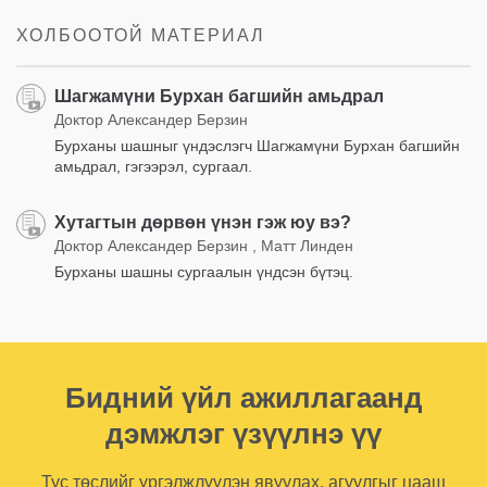
ХОЛБООТОЙ МАТЕРИАЛ
Шагжамүни Бурхан багшийн амьдрал
Доктор Александер Берзин
Бурханы шашныг үндэслэгч Шагжамүни Бурхан багшийн
амьдрал, гэгээрэл, сургаал.
Хутагтын дөрвөн үнэн гэж юу вэ?
Доктор Александер Берзин , Матт Линден
Бурханы шашны сургаалын үндсэн бүтэц.
Бидний үйл ажиллагаанд
дэмжлэг үзүүлнэ үү
Тус төслийг үргэлжлүүлэн явуулах, агуулгыг цааш