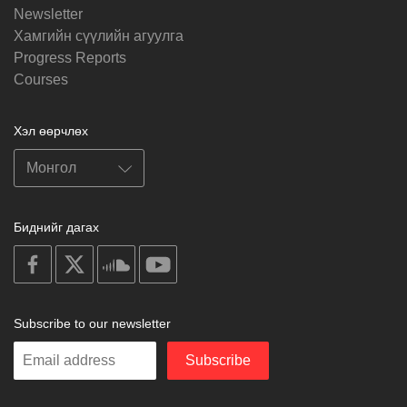
Newsletter
Хамгийн сүүлийн агуулга
Progress Reports
Courses
Хэл өөрчлөх
Биднийг дагах
on
on
on
on
facebook
X
soundcloud
youtube
Subscribe to our newsletter
Enter
Subscribe
your
email