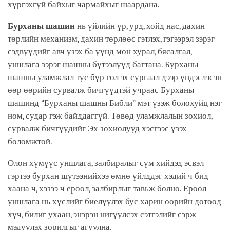
хүргэхгүй байхыг чармайхыг шаардана.
Бурханы шашин
нь үйлийн үр, урд, хойд нас, дахин
төрлийн механизм, дахин төрлөөс гэтлэх, гэгээрэл зэрэг
сэдвүүдийг авч үзэх ба үүнд мөн хурал, бясалгал,
уншлага зэрэг шашны бүтээлүүд багтана. Бурханы
шашны уламжлал тус бүр гол эх сургаал дээр үндэслэсэн
өөр өөрийн сурвалж бичгүүдтэй учраас Бурханы
шашинд “Бурханы шашны Библи” мэт үзэж болохуйц нэг
ном, судар гэж байддаггүй. Төвөд уламжлалын зохиол,
сурвалж бичгүүдийг Эх зохиолууд хэсгээс үзэх
боломжтой.
Олон хүмүүс уншлага, залбиралыг сүм хийдэд эсвэл
гэртээ бурхан шүтээнийхээ өмнө үйлддэг хэдий ч бид
хаана ч, хэзээ ч ерөөл, залбирлыг тавьж болно. Ерөөл
уншлага нь хүслийг биелүүлэх бус харин өөрийн дотоод
хүч, билиг ухаан, энэрэн нигүүлсэх сэтгэлийг сэрж
мэдүүлэх зорилгыг агуулна.