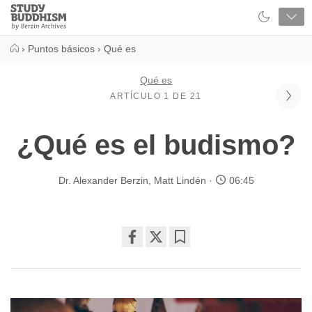
Close
Study
Buddhism
Home
›
Puntos básicos
›
Qué es
Qué es
ARTÍCULO 1 DE 21
¿Qué es el budismo?
Dr. Alexander Berzin
,
Matt Lindén
06:45
Share
Bookmark
on
facebook