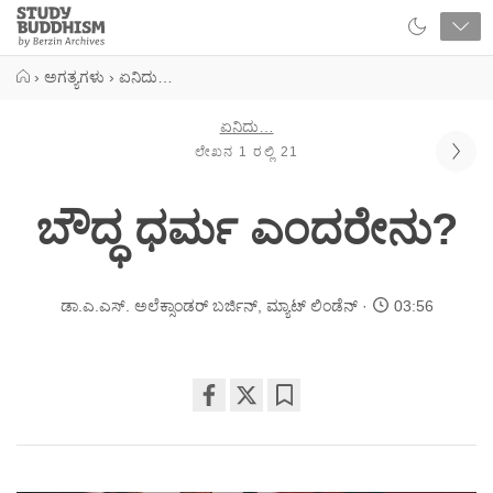
Close
Study
Buddhism
Home
›
ಅಗತ್ಯಗಳು
›
ಏನಿದು…
ಏನಿದು…
ಲೇಖನ 1 ರಲ್ಲಿ 21
ಬೌದ್ಧ ಧರ್ಮ ಎಂದರೇನು?
ಡಾ.ಎ.ಎಸ್. ಅಲೆಕ್ಸಾಂಡರ್ ಬರ್ಜಿನ್
,
ಮ್ಯಾಟ್ ಲಿಂಡೆನ್
03:56
Share
Bookmark
on
facebook