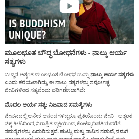
ಮೂಲಭೂತ
ಬೌದ್ಧ
ಬೋಧನೆಗಳು
-
ನಾಲ್ಕು
ಆರ್ಯ
ಸತ್ಯಗಳು
ಬುದ್ಧನ ಅತ್ಯಂತ ಮೂಲಭೂತ ಬೋಧನೆಯನ್ನು
ನಾಲ್ಕು
ಆರ್ಯ
ಸತ್ಯಗಳು
ಎಂದು ಕರೆಯಲಾಗಿದ್ದು, ಈ ನಾಲ್ಕು ಸತ್ಯಗಳನ್ನು ಸರ್ವೋಚ್ಛ
ಜೀವಿಗಳಿಂದ ಸತ್ಯವೆಂದು ಪರಿಗಣಿಸಲಾಗಿದೆ:
ಮೊದಲ ಆರ್ಯ ಸತ್ಯ: ನಿಜವಾದ ಸಮಸ್ಯೆಗಳು
ಜೀವನದಲ್ಲಿ ಅನೇಕ ಆನಂದಗಳಿದ್ದರೂ, ಪ್ರತಿಯೊಂದು ಜೀವಿ - ಅತ್ಯಂತ
ಚಿಕ್ಕ ಕೀಟದಿಂದ, ನಿರಾಶ್ರಿತ ವ್ಯಕ್ತಿಯಿಂದ, ಕೋಟ್ಯಾಧಿಪತಿಯವರೆಗೆ -
ಸಮಸ್ಯೆಗಳನ್ನು ಎದುರಿಸುತ್ತದೆ. ಹುಟ್ಟು ಮತ್ತು ಸಾವಿನ ನಡುವೆ, ನಮಗೆ