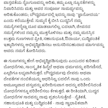
ವಾಸ್ತವತೆಯ ನೈಜಗುಣವನ್ನು ಅರಿತು, ತಮ್ಮ ಎಲ್ಲಾ ನ್ಯೂನತೆಗಳನ್ನು
ನಿವಾರಿಸಿದರು ಮತ್ತು ಅವರ ಸಂಪೂರ್ಣ ಸಾಮರ್ಥ್ಯವನ್ನು
ಅರಿತುಕೊಂಡರು; ಬೌದ್ಧಧರ್ಮದಲ್ಲಿ ಇದನ್ನು ನಾವು "ಜ್ಞಾನೋದಯ"
ಎಂದು ಕರೆಯುತ್ತೇವೆ. ಸುಮ್ಮನೆ ಕೈ ಬೀಸಿ ಬುದ್ಧನಿಗೆ ನಮ್ಮ
ಸಮಸ್ಯೆಗಳನ್ನೆಲ್ಲಾ ದೂರ ಮಾಡಲಾಗಲಿಲ್ಲ. ಬದಲಾಗಿ, ಜೀವನದ
ಸಮಸ್ಯೆಗಳಿಂದ ನಮ್ಮನ್ನು ಮುಕ್ತಗೊಳಿಸಲು ಮತ್ತು ನಮ್ಮ ಮನಸ್ಸಿನ
ಉತ್ತಮ ಗುಣಗಳಾದ ಪ್ರೀತಿ, ಸಹಾನುಭೂತಿ, ಔದಾರ್ಯ, ಬುದ್ಧಿವಂತಿಕೆ
ಇತ್ಯಾದಿಗಳನ್ನು ಅಭಿವೃದ್ಧಿಪಡಿಸಲು ಅನುಸರಿಸಬಹುದಾದ ಮಾರ್ಗವನ್ನು
ಅವರು ನಮಗೆ ತೋರಿಸಿದರು.
ಈ ಗುಣಗಳನ್ನು ಹೇಗೆ ಅಭಿವೃದ್ಧಿಪಡಿಸುವುದು ಎಂಬುದರ ಕುರಿತಾದ
ಬೋಧನೆಗಳು, ಸಾಂಸ್ಕೃತಿಕ ಹಿನ್ನೆಲೆ ಅಥವಾ ಧರ್ಮವನ್ನು ಪರಿಗಣಿಸದೆ,
ಎಲ್ಲರಿಗೂ ಲಭ್ಯವಾಗಿರುತ್ತದೆ. ಬೌದ್ಧಧರ್ಮವು ದೇವರು ಅಥವಾ
ದೇವತೆಗಳ ನಂಬಿಕೆಯನ್ನು ಆಧರಿಸಿಲ್ಲ, ಬದಲಿಗೆ ನಾವು ಒಂದು
ಅಮೂಲ್ಯವಾದ ವಸ್ತುವನ್ನು ಖರೀದಿಸುವಾಗ ಅದನ್ನು ಪರಿಶೀಲಿಸಿದಂತೆ
ಬೋಧನೆಗಳನ್ನೂ ಪರಿಶೀಲಿಸಲು ಕೇಳುತ್ತದೆ. ಈ ರೀತಿಯಾಗಿ, ಬುದ್ಧನ
ಬೋಧನೆಗಳ ಸಾರವನ್ನು ನಾವು ಪ್ರಶಂಸಿಸುತ್ತೇವೆ - ನೈತಿಕತೆ,
ಸಹಾನುಭೂತಿ ಮತ್ತು ಬುದ್ಧಿವಂತಿಕೆ - ನಾವು ಸ್ವಾಭಾವಿಕವಾಗಿ