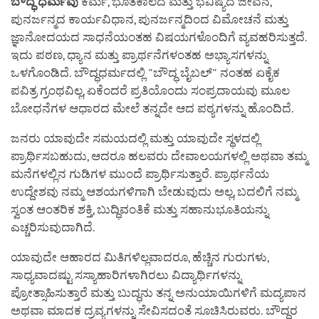
ಬೌದ್ಧ
ಧರ್ಮವು
ಕರ್ಮ, ಭೂತಕಾಲದ ಮತ್ತು ಭವಿಷ್ಯದ ಜೀವನ,
ಪುನರ್ಜನ್ಮದ ಕಾರ್ಯವಿಧಾನ, ಪುನರ್ಜನ್ಮದಿಂದ ವಿಮೋಚನೆ ಮತ್ತು
ಜ್ಞಾನೋದಯದ ಸಾಧನೆಯಂತಹ ವಿಷಯಗಳೊಂದಿಗೆ ವ್ಯವಹರಿಸುತ್ತದೆ.
ಇದು ಪಠಣ, ಧ್ಯಾನ ಮತ್ತು ಪ್ರಾರ್ಥನೆಗಳಂತಹ ಅಭ್ಯಾಸಗಳನ್ನು
ಒಳಗೊಂಡಿದೆ. ಬೌದ್ಧಧರ್ಮದಲ್ಲಿ "ಬೌದ್ಧ ಬೈಬಲ್" ನಂತಹ ಏಕೈಕ
ಪವಿತ್ರ ಗ್ರಂಥವಿಲ್ಲ, ಏಕೆಂದರೆ ಪ್ರತಿಯೊಂದು ಸಂಪ್ರದಾಯವು ಮೂಲ
ಬೋಧನೆಗಳ ಆಧಾರದ ಮೇಲೆ ತನ್ನದೇ ಆದ ಪಠ್ಯಗಳನ್ನು ಹೊಂದಿದೆ.
ಜನರು ಯಾವುದೇ ಸಮಯದಲ್ಲಿ ಮತ್ತು ಯಾವುದೇ ಸ್ಥಳದಲ್ಲಿ
ಪ್ರಾರ್ಥಿಸಬಹುದು, ಆದರೂ ಹಲವರು ದೇವಾಲಯಗಳಲ್ಲಿ ಅಥವಾ ತಮ್ಮ
ಮನೆಗಳಲ್ಲಿನ ಗುಡಿಗಳ ಮುಂದೆ ಪ್ರಾರ್ಥಿಸುತ್ತಾರೆ. ಪ್ರಾರ್ಥನೆಯ
ಉದ್ದೇಶವು ನಮ್ಮ ಆಶಯಗಳಿಗಾಗಿ ಬೇಡುವುದು ಅಲ್ಲ, ಬದಲಿಗೆ ನಮ್ಮ
ಸ್ವಂತ ಆಂತರಿಕ ಶಕ್ತಿ, ಬುದ್ಧಿವಂತಿಕೆ ಮತ್ತು ಸಹಾನುಭೂತಿಯನ್ನು
ಎಚ್ಚರಿಸುವುದಾಗಿದೆ.
ಯಾವುದೇ ಆಹಾರದ ಮಿತಿಗಳಿಲ್ಲವಾದರೂ, ಹೆಚ್ಚಿನ ಗುರುಗಳು,
ಸಾಧ್ಯವಾದಷ್ಟು ಸಸ್ಯಾಹಾರಿಗಳಾಗಿರಲು ವಿದ್ಯಾರ್ಥಿಗಳನ್ನು
ಪ್ರೋತ್ಸಾಹಿಸುತ್ತಾರೆ ಮತ್ತು ಬುದ್ಧನು ತನ್ನ ಅನುಯಾಯಿಗಳಿಗೆ ಮದ್ಯಪಾನ
ಅಥವಾ ಮಾದಕ ದ್ರವ್ಯಗಳನ್ನು ಸೇವಿಸದಂತೆ ಸೂಚಿಸಿರುವರು. ಬೌದ್ಧರ