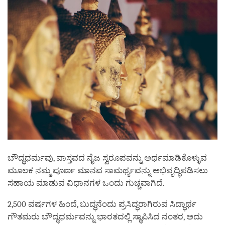
ಬೌದ್ಧಧರ್ಮವು, ವಾಸ್ತವದ ನೈಜ ಸ್ವರೂಪವನ್ನು ಅರ್ಥಮಾಡಿಕೊಳ್ಳುವ
ಮೂಲಕ ನಮ್ಮ ಪೂರ್ಣ ಮಾನವ ಸಾಮರ್ಥ್ಯವನ್ನು ಅಭಿವೃದ್ಧಿಪಡಿಸಲು
ಸಹಾಯ ಮಾಡುವ ವಿಧಾನಗಳ ಒಂದು ಗುಚ್ಚವಾಗಿದೆ.
2,500 ವರ್ಷಗಳ ಹಿಂದೆ, ಬುದ್ಧನೆಂದು ಪ್ರಸಿದ್ಧರಾಗಿರುವ ಸಿದ್ಧಾರ್ಥ
ಗೌತಮರು ಬೌದ್ಧಧರ್ಮವನ್ನು ಭಾರತದಲ್ಲಿ ಸ್ಥಾಪಿಸಿದ ನಂತರ, ಅದು