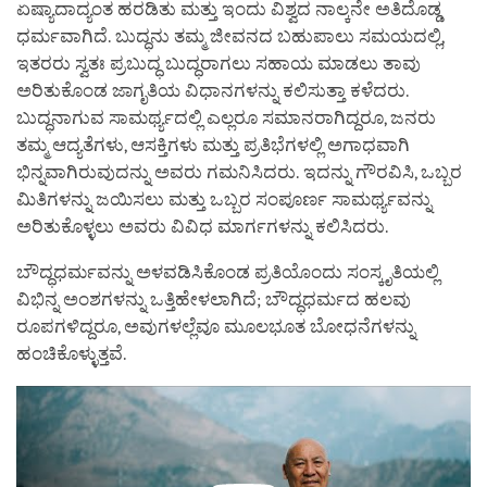
ಏಷ್ಯಾದಾದ್ಯಂತ ಹರಡಿತು ಮತ್ತು ಇಂದು ವಿಶ್ವದ ನಾಲ್ಕನೇ ಅತಿದೊಡ್ಡ
ಧರ್ಮವಾಗಿದೆ. ಬುದ್ಧನು ತಮ್ಮ ಜೀವನದ ಬಹುಪಾಲು ಸಮಯದಲ್ಲಿ,
ಇತರರು ಸ್ವತಃ ಪ್ರಬುದ್ಧ ಬುದ್ಧರಾಗಲು ಸಹಾಯ ಮಾಡಲು ತಾವು
ಅರಿತುಕೊಂಡ ಜಾಗೃತಿಯ ವಿಧಾನಗಳನ್ನು ಕಲಿಸುತ್ತಾ ಕಳೆದರು.
ಬುದ್ಧನಾಗುವ ಸಾಮರ್ಥ್ಯದಲ್ಲಿ ಎಲ್ಲರೂ ಸಮಾನರಾಗಿದ್ದರೂ, ಜನರು
ತಮ್ಮ ಆದ್ಯತೆಗಳು, ಆಸಕ್ತಿಗಳು ಮತ್ತು ಪ್ರತಿಭೆಗಳಲ್ಲಿ ಅಗಾಧವಾಗಿ
ಭಿನ್ನವಾಗಿರುವುದನ್ನು ಅವರು ಗಮನಿಸಿದರು. ಇದನ್ನು ಗೌರವಿಸಿ, ಒಬ್ಬರ
ಮಿತಿಗಳನ್ನು ಜಯಿಸಲು ಮತ್ತು ಒಬ್ಬರ ಸಂಪೂರ್ಣ ಸಾಮರ್ಥ್ಯವನ್ನು
ಅರಿತುಕೊಳ್ಳಲು ಅವರು ವಿವಿಧ ಮಾರ್ಗಗಳನ್ನು ಕಲಿಸಿದರು.
ಬೌದ್ಧಧರ್ಮವನ್ನು ಅಳವಡಿಸಿಕೊಂಡ ಪ್ರತಿಯೊಂದು ಸಂಸ್ಕೃತಿಯಲ್ಲಿ
ವಿಭಿನ್ನ ಅಂಶಗಳನ್ನು ಒತ್ತಿಹೇಳಲಾಗಿದೆ; ಬೌದ್ಧಧರ್ಮದ ಹಲವು
ರೂಪಗಳಿದ್ದರೂ, ಅವುಗಳಲ್ಲೆವೂ ಮೂಲಭೂತ ಬೋಧನೆಗಳನ್ನು
ಹಂಚಿಕೊಳ್ಳುತ್ತವೆ.