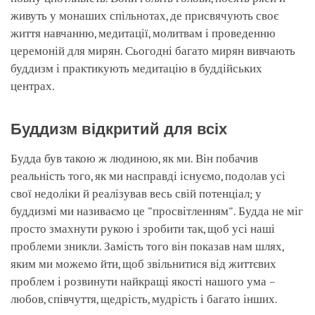
живуть у монаших спільнотах, де присвячують своє
життя навчанню, медитації, молитвам і проведенню
церемоній для мирян. Сьогодні багато мирян вивчають
буддизм і практикують медитацію в буддійських
центрах.
Буддизм відкритий для всіх
Будда був такою ж людиною, як ми. Він побачив
реальність того, як ми насправді існуємо, подолав усі
свої недоліки й реалізував весь свій потенціал; у
буддизмі ми називаємо це "просвітленням". Будда не міг
просто змахнути рукою і зробити так, щоб усі наші
проблеми зникли. Замість того він показав нам шлях,
яким ми можемо йти, щоб звільнитися від життєвих
проблем і розвинути найкращі якості нашого ума –
любов, співчуття, щедрість, мудрість і багато інших.