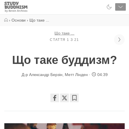
Close
Study
Buddhism
Home
›
Основи
›
Що таке ...
Що таке ...
СТАТТЯ 1 З 21
Що таке буддизм?
Д-р Александр Берзін
,
Метт Лінден
04:39
Share
Bookmark
on
facebook