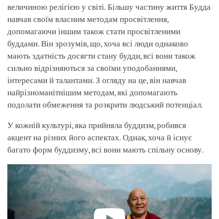
величиною релігією у світі. Більшу частину життя Будда
навчав своїм власним методам просвітлення,
допомагаючи іншим також стати просвітленими
буддами. Він зрозумів, що, хоча всі люди однаково
мають здатність досягти стану будди, всі вони також
сильно відрізняються за своїми уподобаннями,
інтересами й талантами. З огляду на це, він навчав
найрізноманітнішим методам, які допомагають
подолати обмеження та розкрити людський потенціал.
У кожній культурі, яка прийняла буддизм, робився
акцент на різних його аспектах. Однак, хоча й існує
багато форм буддизму, всі вони мають спільну основу.