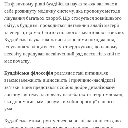
На фізичному рівні буддійська наука також включає в
себе розвинуту медичну систему, яка пропонує методи
лікування багатьох хвороб. Що стосується зовнішнього
світу, в буддизмі проводиться детальний аналіз матерії
та енергії, що має багато спільного з квантовою фізикою.
Буддійська наука також висвітлює теми походження,
існування та кінця всесвіту, стверджуючи, що нашому
всесвіту передував нескінченний ряд всесвітів, який не
має початку.
Буддійська філософія
розглядає такі питання, як
взаємозалежність, відносність і причинно-наслідкові
звʼязки. Вона представляє собою добре деталізовану
логічну систему, засновану на дебатах та теорії множин,
яка допомагає нам зрозуміти хибні проєкції нашого
ума.
Буддійська етика ґрунтується на розпізнаванні того, що
є корисним та шкідливим, як для нас, так і для інших.