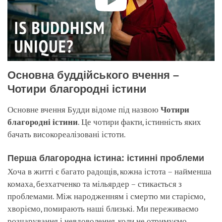
Основна буддійського вчення –
Чотири благородні істини
Основне вчення Будди відоме під назвою
Чотири
благородні істини
. Це чотири факти, істинність яких
бачать високореалізовані істоти.
Перша благородна істина: істинні проблеми
Хоча в житті є багато радощів, кожна істота – найменша
комаха, безхатченко та мільярдер – стикається з
проблемами. Між народженням і смертю ми старіємо,
хворіємо, помирають наші близькі. Ми переживаємо
розчарування і невдоволення, коли не отримуємо