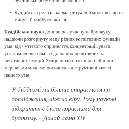
буддійське розуміння реальності.
Буддійська релігія: карма, ритуали й молитви, віра в
минулі й майбутні життя.
Буддійська наука
доповнює сучасну нейронауку,
надаючи розгорнуту мапу різних когнітивних функцій
ума: від чуттєвого сприйняття, концентрації, уваги,
усвідомлення і пам'яті до наших позитивних та
негативних емоцій. Зміцнюючи позитивні нейронні
мережі, ми можемо посилити конструктивні якості
нашого ума.
У буддизмі ми більше спираємося на
дослідження, ніж на віру. Тому наукові
відкриття є дуже корисними для
буддизму. – Далай-лама XIV