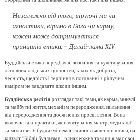
Незалежно від того, віруючі ми чи
агностики, віримо в Бога чи карму,
кожен може дотримуватися
принципів етики. – Далай-лама XIV
Буддійська етика передбачає визнання та культивування
основних людських цінностей, таких як доброта,
чесність, щедрість і терпіння в поєднанні з рішучим
наміром не завдавати шкоди іншим.
Буддійська релігія
розглядає такі теми, як карма, минулі
та майбутні життя, механізм переродження, звільнення
від переродження та досягнення просвітлення. Вона
включає такі практики, як начитування мантр, медитації
та молитви. У буддизмі немає єдиної священної книги, на
кшталт "Біблії буддизму", однак кожна традиція має свої