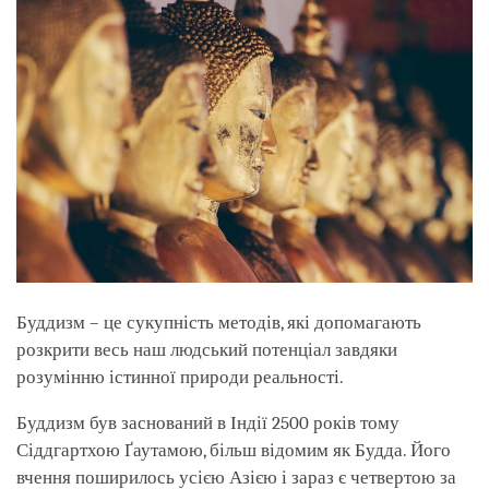
Буддизм – це сукупність методів, які допомагають
розкрити весь наш людський потенціал завдяки
розумінню істинної природи реальності.
Буддизм був заснований в Індії 2500 років тому
Сіддгартхою Ґаутамою, більш відомим як Будда. Його
вчення поширилось усією Азією і зараз є четвертою за