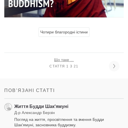
Чотири благородні істини
Що таке ...
СТАТТЯ 1 З 21
ПОВʼЯЗАНІ СТАТТІ
Життя Будди Шак'ямуні
Д-р Александр Берзін
Погляд на життя, просвітлення та вчення Будди
Шак'ямуні, засновника буддизму.