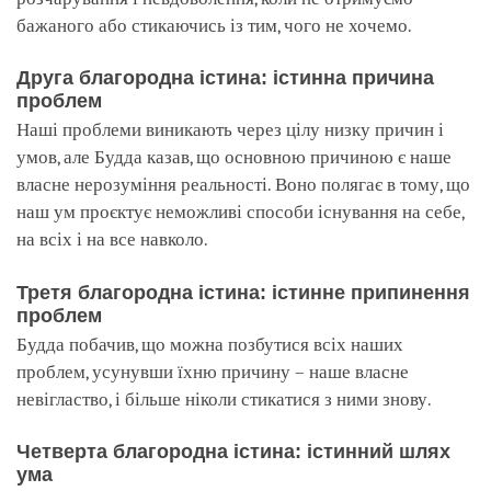
бажаного або стикаючись із тим, чого не хочемо.
Друга благородна істина: істинна причина
проблем
Наші проблеми виникають через цілу низку причин і
умов, але Будда казав, що основною причиною є наше
власне нерозуміння реальності. Воно полягає в тому, що
наш ум проєктує неможливі способи існування на себе,
на всіх і на все навколо.
Третя благородна істина: істинне припинення
проблем
Будда побачив, що можна позбутися всіх наших
проблем, усунувши їхню причину – наше власне
невігластво, і більше ніколи стикатися з ними знову.
Четверта благородна істина: істинний шлях
ума