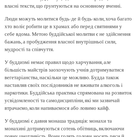
власні тексти, що ґрунтуються на основному вченні.
Люди можуть молитися будь-де й будь-коли, хоча багато
хто воліє робити це в храмах або перед святинями у
себе вдома. Метою буддійської молитви є не здійснення
бажань, а пробудження власної внутрішньої сили,
мудрості та співчуття.
У буддизмі немає правил щодо харчування, але
більшість майстрів заохочують учнів дотримуватися
вегетаріанства, наскільки це можливо. Будда також
наставляв своїх послідовників не вживати алкоголь і
наркотики. Буддійська практика спрямована на розвиток
усвідомленості та самодисципліни, які ми зазвичай
втрачаємо, коли напиваємося або ловимо кайф.
У буддизмі є давня монаша традиція: монахи та
монахині дотримуються сотень обітниць, включаючи
повну цнотливість. Вони голять голови, носять ряси й