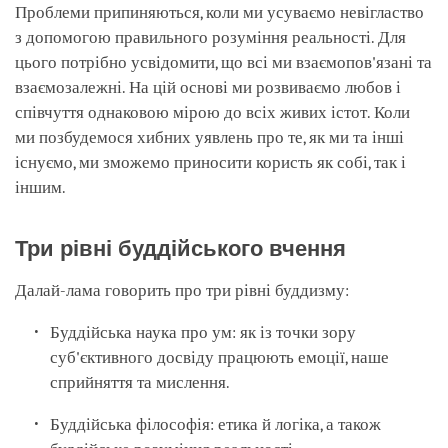
Проблеми припиняються, коли ми усуваємо невігластво
з допомогою правильного розуміння реальності. Для
цього потрібно усвідомити, що всі ми взаємопов'язані та
взаємозалежні. На цій основі ми розвиваємо любов і
співчуття однаковою мірою до всіх живих істот. Коли
ми позбудемося хибних уявлень про те, як ми та інші
існуємо, ми зможемо приносити користь як собі, так і
іншим.
Три рівні буддійського вчення
Далай-лама говорить про три рівні буддизму:
Буддійська наука про ум: як із точки зору
суб'єктивного досвіду працюють емоції, наше
сприйняття та мислення.
Буддійська філософія: етика й логіка, а також