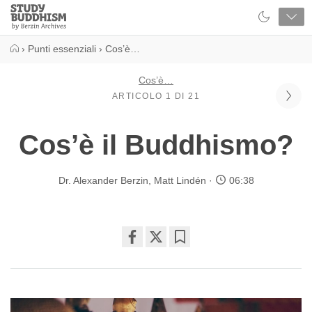
Close
Study
Buddhism
Home
›
Punti essenziali
›
Cos’è…
Cos’è…
ARTICOLO 1 DI 21
Cos’è il Buddhismo?
Dr. Alexander Berzin
,
Matt Lindén
06:38
Share
Bookmark
on
facebook