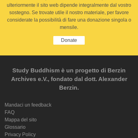
ulteriormente il sito web dipende integralmente dal vostro
sostegno. Se trovate utile il nostro materiale, per favore
considerate la possibilità di fare una donazione singola o
mensile.
Donate
Study Buddhism è un progetto di Berzin
Archives e.V., fondato dal dott. Alexander
Berzin.
Mandaci un feedback
FAQ
Mappa del sito
Glossario
Privacy Policy