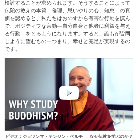
検討することが求められます。そうすることによって
仏陀の教えの本質―倫理、思いやりの心、知恵―の真
価を認めると、私たちはおのずから有害な行動を慎ん
で、ポジティブな言動―自分自身と他者に利益を与え
る行動―をとるようになります。すると、誰もが皆同
じように望むもの―つまり、幸せと充足が実現するの
です。
ビデオ : ジェツンマ・テンジン・ペルモ — なぜ仏教を学ぶのか？