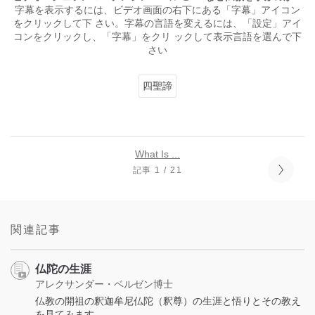
字幕を表示するには、ビデオ画面の右下にある「字幕」アイコン
をクリックして下 さい。字幕の言語を変えるには、「設定」アイ
コンをクリックし、「字幕」をクリ ックして表示言語を選んで下
さい
四聖諦
What Is ...
記事 1 / 21
関連記事
仏陀の生涯
アレクサンダー・ベルゼン博士
仏教の開祖の釈迦牟尼仏陀（釈尊）の生涯と悟りとその教え
を見てみます。