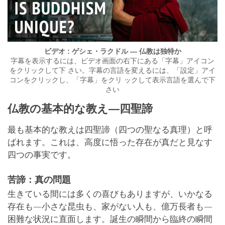
ビデオ : ゲシェ・ラクドル — 仏教は独特か
字幕を表示するには、ビデオ画面の右下にある「字幕」アイコン
をクリックして下 さい。字幕の言語を変えるには、「設定」アイ
コンをクリックし、「字幕」をクリ ックして表示言語を選んで下
さい
仏教の基本的な教え―四聖諦
最も基本的な教えは四聖諦（四つの聖なる真理）と呼
ばれます。これは、高度に悟った存在が真だと見なす
四つの事実です。
苦諦：真の問題
生きている間には多くの喜びもありますが、いかなる
存在も―小さな昆虫も、家がない人も、億万長者も―
困難な状況に直面します。誕生の瞬間から臨終の瞬間