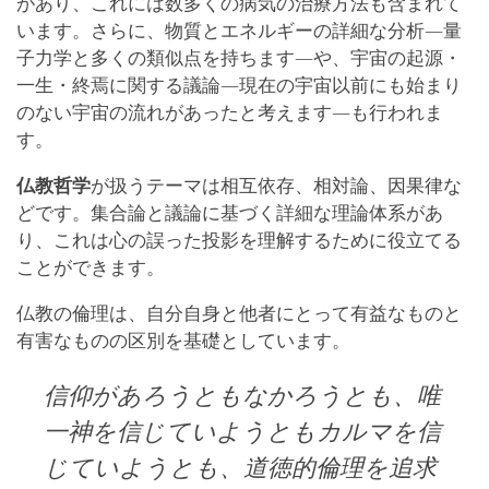
があり、これには数多くの病気の治療方法も含まれて
います。さらに、物質とエネルギーの詳細な分析―量
子力学と多くの類似点を持ちます―や、宇宙の起源・
一生・終焉に関する議論―現在の宇宙以前にも始まり
のない宇宙の流れがあったと考えます―も行われま
す。
仏教哲学
が扱うテーマは相互依存、相対論、因果律な
どです。集合論と議論に基づく詳細な理論体系があ
り、これは心の誤った投影を理解するために役立てる
ことができます。
仏教の倫理は、自分自身と他者にとって有益なものと
有害なものの区別を基礎としています。
信仰があろうともなかろうとも、唯
一神を信じていようともカルマを信
じていようとも、道徳的倫理を追求