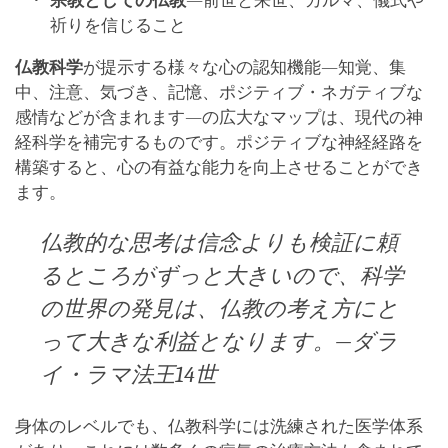
宗教としての仏教
―前世と来世、カルマ、儀式や
祈りを信じること
仏教科学
が提示する様々な心の認知機能―知覚、集
中、注意、気づき、記憶、ポジティブ・ネガティブな
感情などが含まれます―の広大なマップは、現代の神
経科学を補完するものです。ポジティブな神経経路を
構築すると、心の有益な能力を向上させることができ
ます。
仏教的な思考は信念よりも検証に頼
るところがずっと大きいので、科学
の世界の発見は、仏教の考え方にと
って大きな利益となります。―ダラ
イ・ラマ法王14世
身体のレベルでも、仏教科学には洗練された医学体系