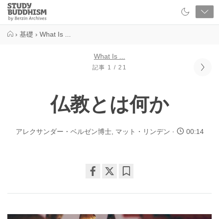
Close
Study
Buddhism
Home
›
基礎
›
What Is ...
What Is ...
記事 1 / 21
仏教とは何か
アレクサンダー・ベルゼン博士
,
マット・リンデン
00:14
Share
Bookmark
on
facebook