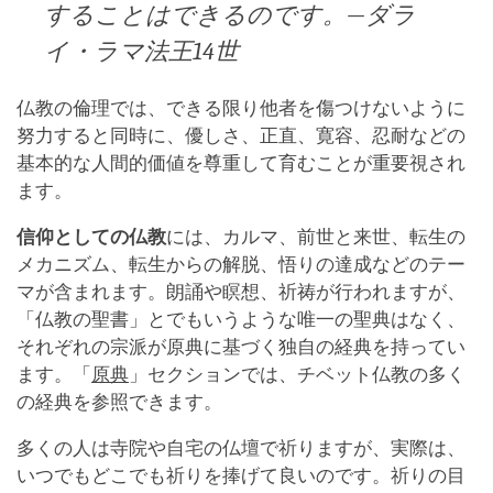
することはできるのです。―ダラ
イ・ラマ法王14世
仏教の倫理では、できる限り他者を傷つけないように
努力すると同時に、優しさ、正直、寛容、忍耐などの
基本的な人間的価値を尊重して育むことが重要視され
ます。
信仰としての仏教
には、カルマ、前世と来世、転生の
メカニズム、転生からの解脱、悟りの達成などのテー
マが含まれます。朗誦や瞑想、祈祷が行われますが、
「仏教の聖書」とでもいうような唯一の聖典はなく、
それぞれの宗派が原典に基づく独自の経典を持ってい
ます。「
原典
」セクションでは、チベット仏教の多く
の経典を参照できます。
多くの人は寺院や自宅の仏壇で祈りますが、実際は、
いつでもどこでも祈りを捧げて良いのです。祈りの目