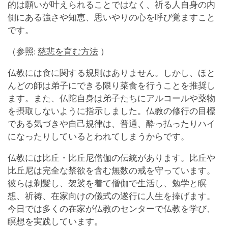
的は願いが叶えられることではなく、祈る人自身の内
側にある強さや知恵、思いやりの心を呼び覚ますこと
です。
（参照:
慈悲を育む方法
）
仏教には食に関する規則はありません。しかし、ほと
んどの師は弟子にできる限り菜食を行うことを推奨し
ます。また、仏陀自身は弟子たちにアルコールや薬物
を摂取しないように指示しました。仏教の修行の目標
である気づきや自己規律は、普通、酔っ払ったりハイ
になったりしているとわれてしまうからです。
仏教には比丘・比丘尼僧伽の伝統があります。比丘や
比丘尼は完全な禁欲を含む無数の戒を守っています。
彼らは剃髪し、袈裟を着て僧伽で生活し、勉学と瞑
想、祈祷、在家向けの儀式の遂行に人生を捧げます。
今日では多くの在家が仏教のセンターで仏教を学び、
瞑想を実践しています。