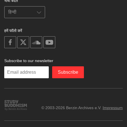
भाषा बदलें
हमें फॉलो करें
on
on
on
on
facebook
X
soundcloud
youtube
Subscribe to our newsletter
Enter
Subscribe
your
email
Study
© 2003-2026 Berzin Archives e.V.
Impressum
Buddhism
Home