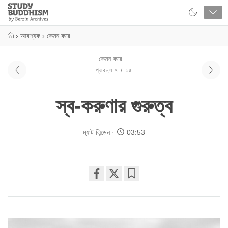
Close
Study
Buddhism
Home
›
আবশ্যক
›
কেমন করে…
কেমন করে…
প্রবন্ধ ৭ / ১৫
স্ব-করুণার গুরুত্ব
ম্যাট লিন্ডেন
03:53
Share
Bookmark
on
facebook