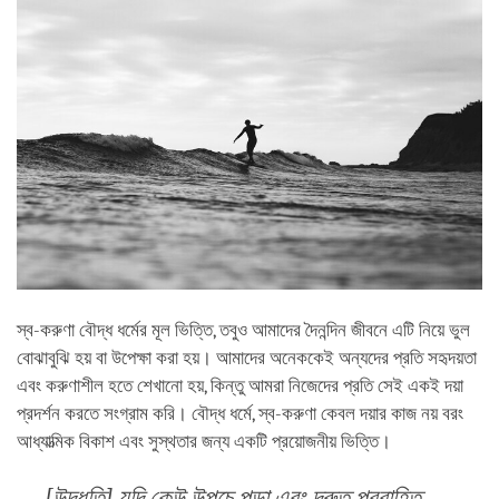
স্ব-করুণা বৌদ্ধ ধর্মের মূল ভিত্তি, তবুও আমাদের দৈনন্দিন জীবনে এটি নিয়ে ভুল
বোঝাবুঝি হয় বা উপেক্ষা করা হয়। আমাদের অনেককেই অন্যদের প্রতি সহৃদয়তা
এবং করুণাশীল হতে শেখানো হয়, কিন্তু আমরা নিজেদের প্রতি সেই একই দয়া
প্রদর্শন করতে সংগ্রাম করি। বৌদ্ধ ধর্মে, স্ব-করুণা কেবল দয়ার কাজ নয় বরং
আধ্যাত্মিক বিকাশ এবং সুস্থতার জন্য একটি প্রয়োজনীয় ভিত্তি।
[উদ্ধৃতি] যদি কেউ উপচে পড়া এবং দ্রুত প্রবাহিত