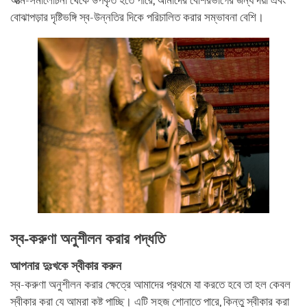
আত্ম-সমালোচনা থেকে উপকৃত হতে পারে, আমাদের বেশিরভাগের জন্য দয়া এবং
বোঝাপড়ার দৃষ্টিভঙ্গি স্ব-উন্নতির দিকে পরিচালিত করার সম্ভাবনা বেশি।
স্ব-করুণা অনুশীলন করার পদ্ধতি
আপনার দুঃখকে স্বীকার করুন
স্ব-করুণা অনুশীলন করার ক্ষেত্রে আমাদের প্রথমে যা করতে হবে তা হল কেবল
স্বীকার করা যে আমরা কষ্ট পাচ্ছি। এটি সহজ শোনাতে পারে, কিন্তু স্বীকার করা