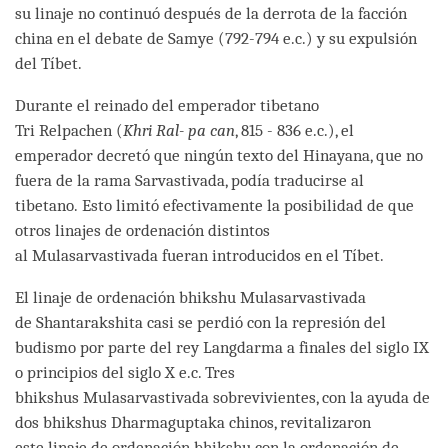
su linaje no continuó después de la derrota de la facción
china en el debate de Samye (792-794 e.c.) y su expulsión
del Tíbet.
Durante el reinado del emperador tibetano
Tri Relpachen (
Khri Ral- pa can
, 815 - 836 e.c.), el
emperador decretó que ningún texto del Hinayana, que no
fuera de la rama Sarvastivada, podía traducirse al
tibetano. Esto limitó efectivamente la posibilidad de que
otros linajes de ordenación distintos
al Mulasarvastivada fueran introducidos en el Tíbet.
El linaje de ordenación bhikshu Mulasarvastivada
de Shantarakshita casi se perdió con la represión del
budismo por parte del rey Langdarma a finales del siglo IX
o principios del siglo X e.c. Tres
bhikshus Mulasarvastivada sobrevivientes, con la ayuda de
dos bhikshus Dharmaguptaka chinos, revitalizaron
este linaje de ordenación bhikshu con la ordenación de