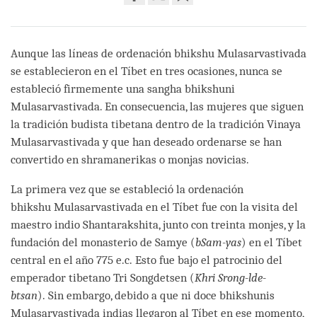
Share
Bookmark
on
facebook
Aunque las líneas de ordenación bhikshu Mulasarvastivada
se establecieron en el Tíbet en tres ocasiones, nunca se
estableció firmemente una sangha bhikshuni
Mulasarvastivada. En consecuencia, las mujeres que siguen
la tradición budista tibetana dentro de la tradición Vinaya
Mulasarvastivada y que han deseado ordenarse se han
convertido en shramanerikas o monjas novicias.
La primera vez que se estableció la ordenación
bhikshu Mulasarvastivada en el Tíbet fue con la visita del
maestro indio Shantarakshita, junto con treinta monjes, y la
fundación del monasterio de Samye (
bSam-yas
) en el Tíbet
central en el año 775 e.c. Esto fue bajo el patrocinio del
emperador tibetano Tri Songdetsen (
Khri Srong-lde-
btsan
). Sin embargo, debido a que ni doce bhikshunis
Mulasarvastivada indias llegaron al Tíbet en ese momento,