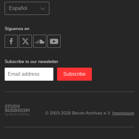
Síguenos en
on
on
on
on
facebook
X
soundcloud
youtube
Subscribe to our newsletter
Enter
Subscribe
your
email
Study
© 2003-2026 Berzin Archives e.V.
Impressum
Buddhism
Home