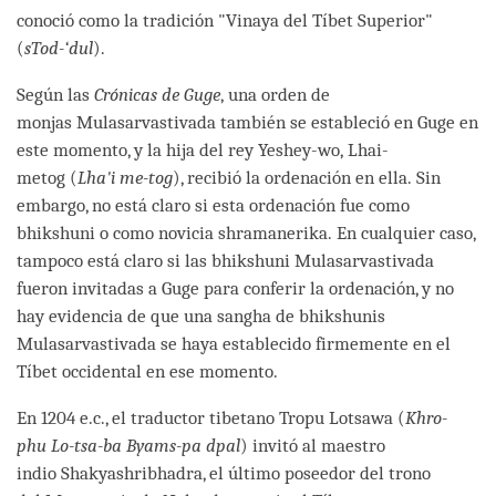
conoció como la tradición "Vinaya del Tíbet Superior"
(
sTod-‘dul
).
Según las
Crónicas de Guge
, una orden de
monjas Mulasarvastivada también se estableció en Guge en
este momento, y la hija del rey Yeshey-wo, Lhai-
metog (
Lha'i me-tog
), recibió la ordenación en ella. Sin
embargo, no está claro si esta ordenación fue como
bhikshuni o como novicia shramanerika. En cualquier caso,
tampoco está claro si las bhikshuni Mulasarvastivada
fueron invitadas a Guge para conferir la ordenación, y no
hay evidencia de que una sangha de bhikshunis
Mulasarvastivada se haya establecido firmemente en el
Tíbet occidental en ese momento.
En 1204 e.c., el traductor tibetano Tropu Lotsawa (
Khro-
phu Lo-tsa-ba Byams-pa dpal
) invitó al maestro
indio Shakyashribhadra, el último poseedor del trono