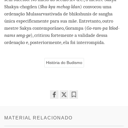
Shakya-chogden (
Sha-kya mchog-ldan
) convocou uma
ordenação Mulasarvastivada de bhikshunis de sangha
única especificamente para sua mãe. Entretanto, outro
mestre Sakya contemporâneo, Gorampa (
Go-ram-pa bSod-
nams seng-ge
), criticou fortemente a validade dessa
ordenação e, posteriormente, ela foi interrompida.
História do Budismo
Share
Bookmark
on
facebook
MATERIAL RELACIONADO