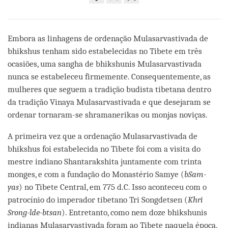
Share
Bookmark
on
facebook
Embora as linhagens de ordenação Mulasarvastivada de
bhikshus tenham sido estabelecidas no Tibete em três
ocasiões, uma sangha de bhikshunis Mulasarvastivada
nunca se estabeleceu firmemente. Consequentemente, as
mulheres que seguem a tradição budista tibetana dentro
da tradição Vinaya Mulasarvastivada e que desejaram se
ordenar tornaram-se shramanerikas ou monjas noviças.
A primeira vez que a ordenação Mulasarvastivada de
bhikshus foi estabelecida no Tibete foi com a visita do
mestre indiano Shantarakshita juntamente com trinta
monges, e com a fundação do Monastério Samye (
bSam-
yas
) no Tibete Central, em 775 d.C. Isso aconteceu com o
patrocínio do imperador tibetano Tri Songdetsen (
Khri
Srong-lde-btsan
). Entretanto, como nem doze bhikshunis
indianas Mulasarvastivada foram ao Tibete naquela época,