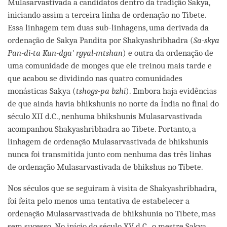
Mulasarvastivada a candidatos dentro da tradição Sakya,
iniciando assim a terceira linha de ordenação no Tibete.
Essa linhagem tem duas sub-linhagens, uma derivada da
ordenação de Sakya Pandita por Shakyashribhadra (
Sa-skya
Pan-di-ta Kun-dga' rgyal-mtshan
) e outra da ordenação de
uma comunidade de monges que ele treinou mais tarde e
que acabou se dividindo nas quatro comunidades
monásticas Sakya (
tshogs-pa bzhi
). Embora haja evidências
de que ainda havia bhikshunis no norte da Índia no final do
século XII d.C., nenhuma bhikshunis Mulasarvastivada
acompanhou Shakyashribhadra ao Tibete. Portanto, a
linhagem de ordenação Mulasarvastivada de bhikshunis
nunca foi transmitida junto com nenhuma das três linhas
de ordenação Mulasarvastivada de bhikshus no Tibete.
Nos séculos que se seguiram à visita de Shakyashribhadra,
foi feita pelo menos uma tentativa de estabelecer a
ordenação Mulasarvastivada de bhikshunia no Tibete, mas
sem sucesso. No início do século XV d.C., o mestre Sakya