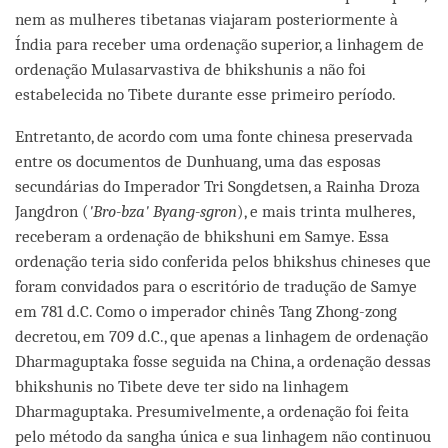
nem as mulheres tibetanas viajaram posteriormente à
Índia para receber uma ordenação superior, a linhagem de
ordenação Mulasarvastiva de bhikshunis a não foi
estabelecida no Tibete durante esse primeiro período.
Entretanto, de acordo com uma fonte chinesa preservada
entre os documentos de Dunhuang, uma das esposas
secundárias do Imperador Tri Songdetsen, a Rainha Droza
Jangdron (
'Bro-bza' Byang-sgron
), e mais trinta mulheres,
receberam a ordenação de bhikshuni em Samye. Essa
ordenação teria sido conferida pelos bhikshus chineses que
foram convidados para o escritório de tradução de Samye
em 781 d.C. Como o imperador chinês Tang Zhong-zong
decretou, em 709 d.C., que apenas a linhagem de ordenação
Dharmaguptaka fosse seguida na China, a ordenação dessas
bhikshunis no Tibete deve ter sido na linhagem
Dharmaguptaka. Presumivelmente, a ordenação foi feita
pelo método da sangha única e sua linhagem não continuou