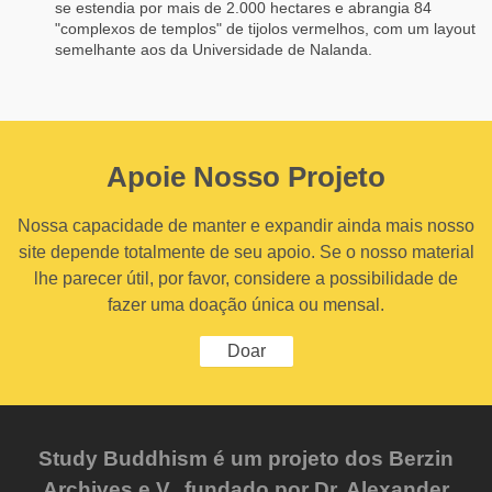
se estendia por mais de 2.000 hectares e abrangia 84
"complexos de templos" de tijolos vermelhos, com um layout
semelhante aos da Universidade de Nalanda.
Apoie Nosso Projeto
Nossa capacidade de manter e expandir ainda mais nosso
site depende totalmente de seu apoio. Se o nosso material
lhe parecer útil, por favor, considere a possibilidade de
fazer uma doação única ou mensal.
Doar
Study Buddhism é um projeto dos Berzin
Archives e.V., fundado por Dr. Alexander