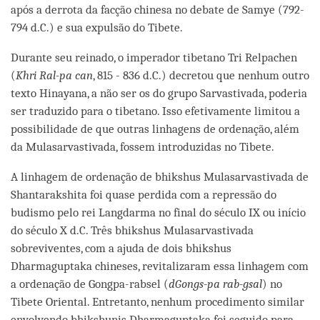
após a derrota da facção chinesa no debate de Samye (792-
794 d.C.) e sua expulsão do Tibete.
Durante seu reinado, o imperador tibetano Tri Relpachen
(
Khri Ral-pa can
, 815 - 836 d.C.) decretou que nenhum outro
texto Hinayana, a não ser os do grupo Sarvastivada, poderia
ser traduzido para o tibetano. Isso efetivamente limitou a
possibilidade de que outras linhagens de ordenação, além
da Mulasarvastivada, fossem introduzidas no Tibete.
A linhagem de ordenação de bhikshus Mulasarvastivada de
Shantarakshita foi quase perdida com a repressão do
budismo pelo rei Langdarma no final do século IX ou início
do século X d.C. Três bhikshus Mulasarvastivada
sobreviventes, com a ajuda de dois bhikshus
Dharmaguptaka chineses, revitalizaram essa linhagem com
a ordenação de Gongpa-rabsel (
dGongs-pa rab-gsal
) no
Tibete Oriental. Entretanto, nenhum procedimento similar
envolvendo bhikshunis Dharmaguptaka foi seguido para