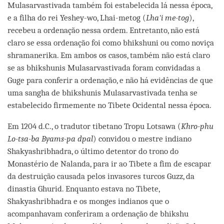
Mulasarvastivada também foi estabelecida lá nessa época,
e a filha do rei Yeshey-wo, Lhai-metog (
Lha'i me-tog
),
recebeu a ordenação nessa ordem. Entretanto, não está
claro se essa ordenação foi como bhikshuni ou como noviça
shramanerika. Em ambos os casos, também não está claro
se as bhikshunis Mulasarvastivada foram convidadas a
Guge para conferir a ordenação, e não há evidências de que
uma sangha de bhikshunis Mulasarvastivada tenha se
estabelecido firmemente no Tibete Ocidental nessa época.
Em 1204 d.C., o tradutor tibetano Tropu Lotsawa (
Khro-phu
Lo-tsa-ba Byams-pa dpal
) convidou o mestre indiano
Shakyashribhadra, o último detentor do trono do
Monastério de Nalanda, para ir ao Tibete a fim de escapar
da destruição causada pelos invasores turcos Guzz, da
dinastia Ghurid. Enquanto estava no Tibete,
Shakyashribhadra e os monges indianos que o
acompanhavam conferiram a ordenação de bhikshu