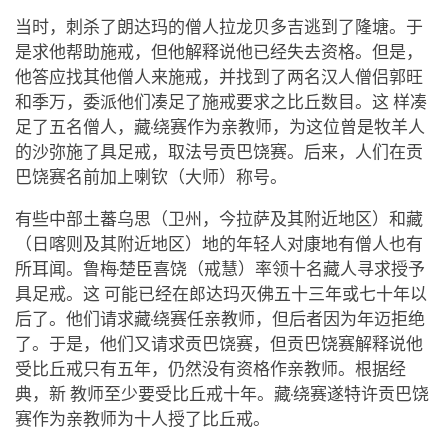
当时，刺杀了朗达玛的僧人拉龙贝多吉逃到了隆塘。于
是求他帮助施戒，但他解释说他已经失去资格。但是，
他答应找其他僧人来施戒，并找到了两名汉人僧侣郭旺
和季万，委派他们凑足了施戒要求之比丘数目。这 样凑
足了五名僧人，藏·绕赛作为亲教师，为这位曾是牧羊人
的沙弥施了具足戒，取法号贡巴饶赛。后来，人们在贡
巴饶赛名前加上喇钦（大师）称号。
有些中部土蕃乌思（卫州，今拉萨及其附近地区）和藏
（日喀则及其附近地区）地的年轻人对康地有僧人也有
所耳闻。鲁梅·楚臣喜饶（戒慧）率领十名藏人寻求授予
具足戒。这 可能已经在郎达玛灭佛五十三年或七十年以
后了。他们请求藏·绕赛任亲教师，但后者因为年迈拒绝
了。于是，他们又请求贡巴饶赛，但贡巴饶赛解释说他
受比丘戒只有五年，仍然没有资格作亲教师。根据经
典，新 教师至少要受比丘戒十年。藏·绕赛遂特许贡巴饶
赛作为亲教师为十人授了比丘戒。