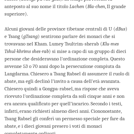
anteposto al suo nome il titolo
Lachen
(
Bla-chen
, Il grande
superiore).
Alcuni giovani delle province tibetane centrali di U (
dBus
)
e Tsang (
gTsang
) sentirono parlare dei monaci che si
trovavano nel Kham. Lumey Tsultrim-sherab (
Klu-mes
Tshul-khrims shes-rab
) si mise a capo di un gruppo di dieci
persone che desideravano l'ordinazione completa. Questo
avvenne 53 o 70 anni dopo la persecuzione compiuta da
Langdarma. Chiesero a Tsang Rabsel di assumere il ruolo di
abate, ma egli declinò l’invito a causa dell'età avanzata.
Chiesero quindi a Gongpa-rabsel, ma rispose che aveva
ricevuto l'ordinazione completa da soli cinque anni e non
era ancora qualificato per quell’incarico. Secondo i testi,
infatti, erano richiesti almeno dieci anni. Ciononostante,
Tsang Rabsel gli conferì un permesso speciale per fare da
abate, e i dieci giovani presero i voti di monaci
completamente ordinati.