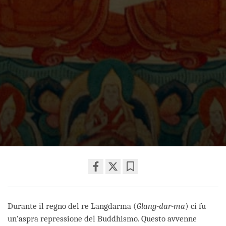
Share
Bookmark
on
facebook
Durante il regno del re Langdarma (
Glang-dar-ma
) ci fu
un’aspra repressione del Buddhismo. Questo avvenne