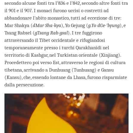
secondo alcune fonti tra l’836 e l’842, secondo altre fonti tra
il 901 e il 907. I monaci furono uccisi o costretti ad
abbandonare l’abito monastico, tutti ad eccezione di tre:
Mar Shakya (
dMar Sha-kya
), Yo Gejung (
g.Yo dGe-‘byung
), e
Tsang Rabsel (
gTsang Rab-gsal
). I tre fuggirono
attraversando il Tibet occidentale e rifugiandosi
temporaneamente presso i turchi Qarakhanidi nel
territorio di Kashgar, nel Turkistan orientale (Xinjiang).
Procedettero poi verso Est, attraverso le regioni di cultura
tibetana, arrivando a Dunhuang (Tunhuang) e Gansu
(Kansu), che, essendo lontane da Lhasa, furono risparmiate
dalla persecuzione.