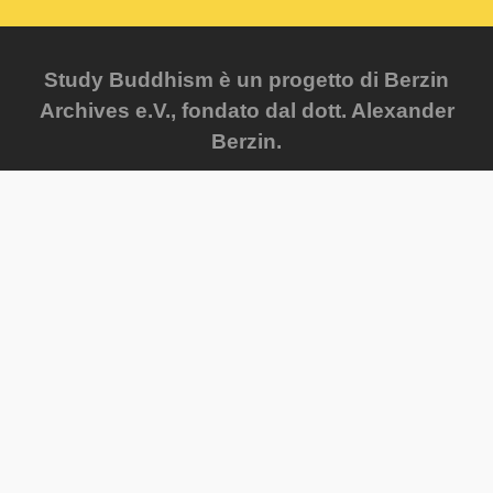
Study Buddhism è un progetto di Berzin
Archives e.V., fondato dal dott. Alexander
Berzin.
Mandaci un feedback
FAQ
Mappa del sito
Glossario
Privacy Policy
Newsletter
Contenuti più recenti
Progress Reports
Courses
Cambia lingua