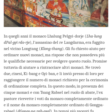
In quegli anni il monaco Lhalung Pelgyi-dorje (
Lha-lung
dPal-gyi rdo-rje
), l'assassino del re Langdarma, era fuggito
nel vicino Longtang (
Klong-thang
). Gli fu chiesto aiuto per
ordinare nuovi monaci, ma rispose che non possedeva più
le qualifiche necessarie per svolgere questo ruolo. Promise
tuttavia di aiutare a rintracciare altri monaci. Ne trovò
due, cinesi, Ki-bang e Gyi-ban, e li inviò presso di loro per
raggiungere il numero di monaci richiesto per la cerimonia
di ordinazione completa. In questo modo, in presenza dei
cinque monaci e con Tsang Rabsel nel ruolo di abate, l'ex
pastore ricevette i voti da monaco completamente ordinato
e il nome da monaco completamente ordinato di Gongpa-
rabsel (
dGongs-pa rab-gsal
). In tempi più recenti fu