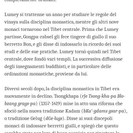
Lumey si trattenne un anno per studiare le regole del
vinaya sulla disciplina monastica, mentre gli altri nove
monaci tornarono nel Tibet centrale. Prima che Lumey
partisse, Gongpa-rabsel gli fece tingere di giallo il suo
berretto Bon, e gli disse di indossarlo in ricordo dei suoi
studi e delle sue pratiche. Lumey tornò quindi nel Tibet
centrale, dove fondò vari templi. La successiva diffusione
degli insegnamenti buddhisti, e in particolare delle
ordinazioni monastiche, proviene da lui.
Diversi secoli dopo, la disciplina monastica in Tibet era
nuovamente in declino. Tsongkhapa (
rJe Tsong-kha-pa Blo-
bzang grags-pa
) (1357-1419) mise in atto una riforma che
sfociò nella nuova tradizione Kadam (
bKa’-gdams gsar-pa
),
o tradizione Gelug (
dGe-lugs
). Disse ai suoi discepoli
monaci di indossare berretti gialli, e spiegò che questo