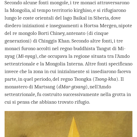
Secondo alcune fonti mongole, i tre monaci attraversarono
la Mongolia, al tempo territorio kirghiso, e si rifugiarono
lungo le coste orientali del lago Baikal in Siberia, dove
diedero iniziazioni e insegnamenti a Hortsa Mergen, nipote
del re mongolo Borti Chiney, antenato (di cinque
generazioni) di Chinggis Khan. Secondo altre fonti, i tre
monaci furono accolti nel regno buddhista Tangut di Mi-
nyag (
Mi-nyag
), che occupava la regione situata tra l’Amdo
settentrionale e la Mongolia Interna. Altre fonti specificano
invece che la zona in cui inizialmente si insediarono faceva
parte, in quel periodo, del regno Tsongka (
Tsong-kha
). Il
monastero di Martsang (
dMar-gtsang
), nell'Amdo
settentrionale, fu costruito successivamente nella grotta in
cui si pensa che abbiano trovato rifugio.