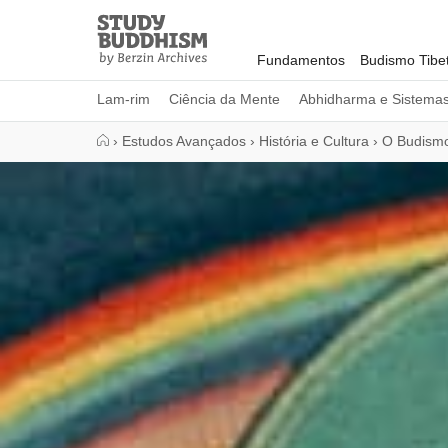
Close
Study
Buddhism
Fundamentos
Budismo Tibe
Home
Lam-rim
Ciência da Mente
Abhidharma e Sistema
›
Estudos Avançados
›
História e Cultura
›
O Budismo