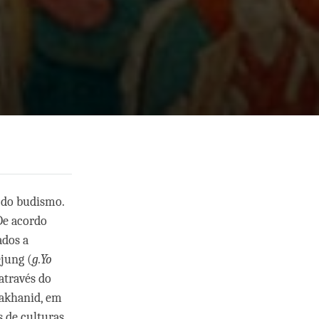
 do budismo.
De acordo
ados a
ejung (
g.Yo
através do
rakhanid, em
s de culturas