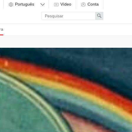
Vídeo
Conta
Enter
Search
search
term
ra