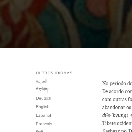
OUTROS IDIOMAS
العربية
No período do
བོད་ཡིག་
De acordo com
Deutsch
com outras fo
English
abandonar os 
dGe-‘byung
),
Español
Tibete ociden
Français
Kashgar, no T