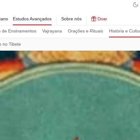
tano
Estudos Avançados
Sobre nós
Doar
s de Ensinamentos
Vajrayana
Orações e Rituais
História e Cultu
 no Tibete