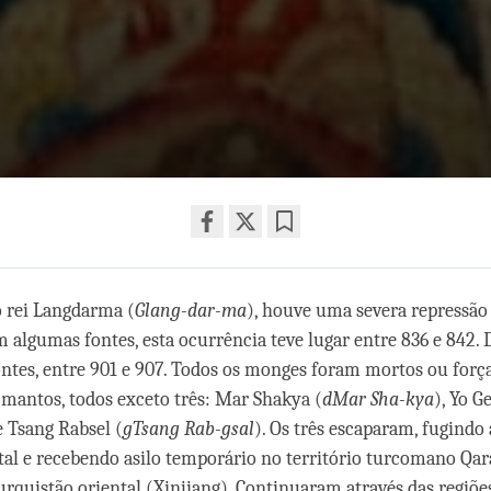
Share
Bookmark
on
 rei Langdarma (
Glang-dar-ma
facebook
), houve uma severa repressão
 algumas fontes, esta ocurrência teve lugar entre 836 e 842. 
ntes, entre 901 e 907. Todos os monges foram mortos ou forç
mantos, todos exceto três: Mar Shakya (
dMar Sha-kya
), Yo G
 e Tsang Rabsel (
gTsang Rab-gsal
). Os três escaparam, fugindo 
tal e recebendo asilo temporário no território turcomano Qa
urquistão oriental (Xinjiang). Continuaram através das regiõe