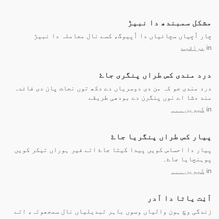
مشکل سمبندھ دا نبیڑ
چار اُچیاں سچائیاں دا اُپیوگ، کسے نال معاملہ دا نبیڑ
in
مراقبے
درد مندی کس طراں پنگری جاۓ
درد مندی جو کہ من دی دوسریاں دے دکھ توں نجات پان دی فائدہ
مند دشا اے نوں پنگرن دے بودھی طریقے
in
کیویں ۔۔۔
پیار کس طراں پنگریا جاۓ
پیار دا احساس کویں پیدا کیتا جاۓ اتے فیر ہوراں تیکر کویں
پوہنچایا جاۓ۔
in
کیویں ۔۔۔
اَنِت یاتا دا آدر
زندگی وچ ہون والیاں وسوں باہر تبدیلیاں نال سمجھوتہ، اتے