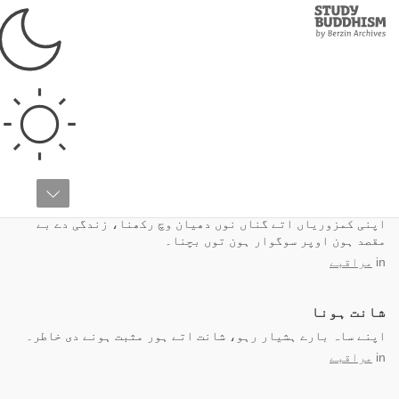
Study
Clos
Buddhism
Home
سمادھ
زندگی وچ منورتھ پانا
اپنی کمزوریاں اتے گناں نوں دھیان وچ رکھنا، زندگی دے بے
مقصد ہون اوپر سوگوار ہون توں بچنا۔
in
مراقبے
شانت ہونا
اپنے ساہ بارے ہشیار رہو، شانت اتے ہور مثبت ہونے دی خاطر۔
in
مراقبے