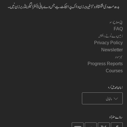
بدھ مت دی شکشا لوو’ ذخیرہ برزن دا اک پراجیکٹ ہے جس دے بانی ڈاکٹر الیگزینڈر برزن نیں۔
اپنی صلاح دسو
FAQ
زمین دے ٹوٹے دا نقشہ
Privacy Policy
Newsletter
سجر مواد
Progress Reports
Courses
زبان تبدیل کرو
ساڈے مغر آؤ
on
on
on
on