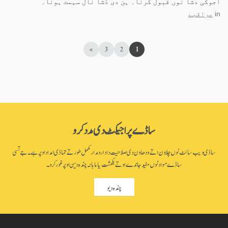
اجوکی دشا نوں قبول کرنا۔ ہن دی دَشا نال سہمت ہونا۔
in
مراقبے
»
3
2
1
ساڈے پراجیکٹ دی مدد کرو
ساڈی ویب سائٹ نوں چلاون اتے ودھاون دی صلاحیت دا دارومدار مکمل طور تے تہاڈی امداد اوپر ہے۔ جے تسی
ساڈے مواد نوں مفید جاندے او تے یکمشت یا ماہانہ چندہ دین اوپر غور کرو۔
چندہ دیو