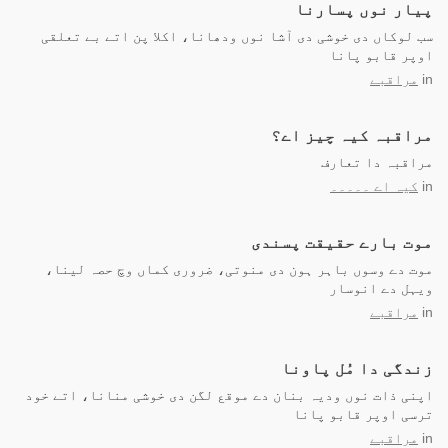
پیار نوں پسارنا
سب لوکاں دی خوشی دی آشا نوں ودھانا، اکلا پن اتے بے تعلقی
اوپر قابو پانا
in
مراقبے
مراقبہ کیہ چیز اے؟
مراقبہ دا تعارف
in
کیہ اے ۔۔۔۔۔
موت بارے حقیقت پسندی
موت دے وسوں باہر ہون دی منوتی، ضروری کماں وچ حصہ لینا،
ویہل دے انوسار
in
مراقبے
زندگی دا مُل پاونا
اپنی ذات نوں ودیہ بنان دے موقع لگن دی خوشی منانا، اتے خود
ترسی اوپر قابو پانا
in
مراقبے