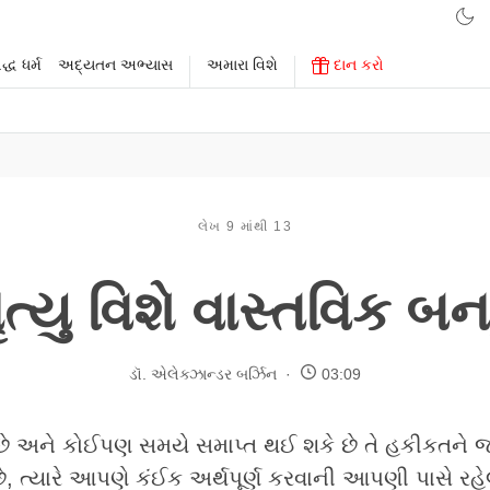
્ધ ધર્મ
અદ્યતન અભ્યાસ
અમારા વિશે
દાન કરો
લેખ 9 માંથી 13
ૃત્યુ વિશે વાસ્તવિક બનવ
ડૉ. એલેક્ઝાન્ડર બર્ઝિન
03:09
 છે અને કોઈપણ સમયે સમાપ્ત થઈ શકે છે તે હકીકતને જ
ે, ત્યારે આપણે કંઈક અર્થપૂર્ણ કરવાની આપણી પાસે રહે