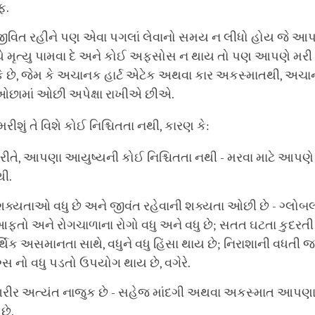
ફ.
વિત રહીને પણ એવા પગલાં લેવાનો સમય ન લીધો હોય જે આ
થે મૃત્યુ પામવા દે અને કોઈ અફસોસ ન થાય તો પણ આપણે મરી જ
 છે, જેમ કે અચાનક હાર્ટ એટેક અથવા કાર અકસ્માતથી, અચા
ામાં ઓછી અપેક્ષા રાખીએ છીએ.
રીશું તે વિશે કોઈ નિશ્ચિતતા નથી, કારણ કે:
રીતે, આપણા આયુષ્યની કોઈ નિશ્ચિતતા નથી - મરવા માટે આપણે વ
ી.
 શક્યતાઓ વધુ છે અને જીવંત રહેવાની શક્યતા ઓછી છે - ગ્લોબલ વ
આફતો અને રોગચાળાના રોગો વધુ અને વધુ છે; સતત ઘટતા કુદરતી
થિક અસમાનતા સાથે, વધુને વધુ હિંસા થાય છે; નિરાશાની વધત
રગ્સ નો વધુ પડતો ઉપયોગ થાય છે, વગેરે.
રીર અત્યંત નાજુક છે - સહેજ માંદગી અથવા અકસ્માત આપણા મૃ
છે.