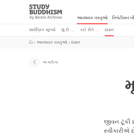
Close
Study
Buddhism
આવશ્યક વસ્તુઓ
તિબેટીયન બૌદ
Home
સાર્વત્રિક મૂલ્યો
શું છે …
કઈ રીતે …
ધ્યાન
›
આવશ્યક વસ્તુઓ
›
ધ્યાન
અગાઉના
મ
જીવન ટૂંકી
સ્વીકારીએ છ