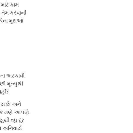
માટે કામ
ણ તેમ કરવાની
ેના મુદ્દાઓ
બનતા અટકાવી
ી મૃત્યુથી
હીં?
ોય છે અને
ક ક્ષણે આપણે
થી વધુ દૂર
ા અનિવાર્ય