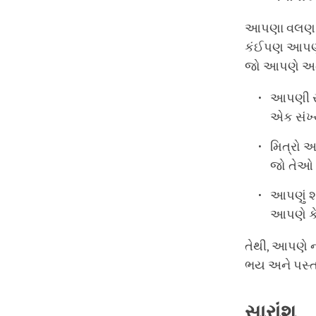
આપણા વલણ અને
કંઈપણ આપણને
જો આપણે અત્
આપણી સંપ
એક સંખ્
મિત્રો 
જો તેઓ
આપણું શર
આપણે કે
તેથી, આપણે ન
ભય અને પસ્તાવો
સારાંશ