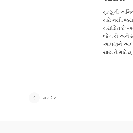
મૃત્યુની અન
માટે નથી. જ્
મર્યાદિત છે અ
જે તકો અને સમ
આપણને આળસ અન
થાય તે માટે હ
અગાઉના