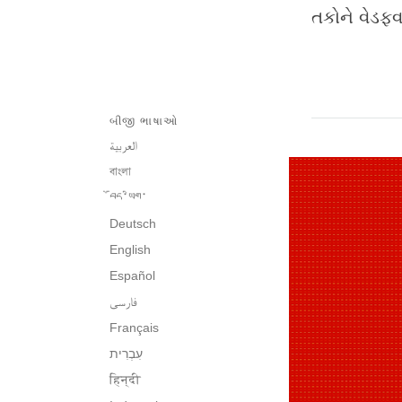
તકોને વેડફ
બીજી ભાષાઓ
العربية
বাংলা
བོད་ཡིག་
Deutsch
English
Español
فارسی
Français
हिन्दी