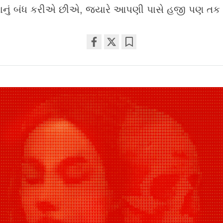
વાનું બંધ કરીએ છીએ, જ્યારે આપણી પાસે હજી પણ તક 
Share
Bookmark
on
facebook