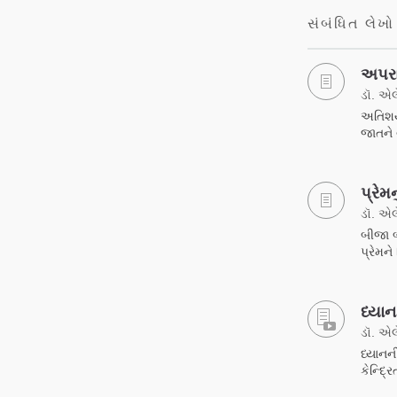
સંબંધિત લેખો
અપરા
ડૉ. એલે
અતિશયો
જાતને 
પ્રેમ
ડૉ. એલે
બીજા બ
પ્રેમને 
ધ્યાન 
ડૉ. એલે
ધ્યાનન
કેન્દ્ર