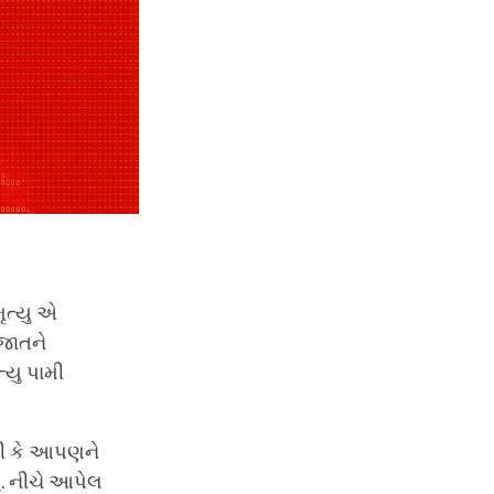
ૃત્યુ એ
જાતને
્યુ પામી
રવી કે આપણને
ું. નીચે આપેલ