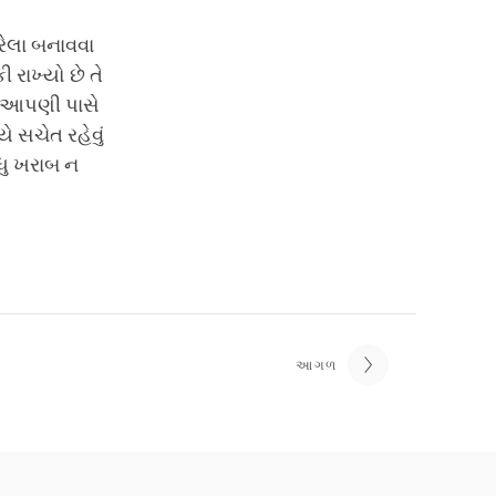
ેલા બનાવવા
રાખ્યો છે તે
રે આપણી પાસે
ે સચેત રહેવું
ધુ ખરાબ ન
આગળ