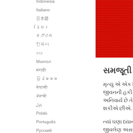
Indonesia
Italiano
日本語
ខ្មែរ
ಕನ್ನಡ
한국어
ລາວ
Монгол
સમજૂતી
मराठी
မြန်မာဘာသာ
મૃત્યુ એ એક વ
नेपाली
જીવનની હકીક
ਪੰਜਾਬੀ
અનિવાર્ય છે ત
پنجابی
શકીએ છીએ. તે
Polski
ત્યાં ઘણા ધ્
Português
જીવલેણ અસાધ્ય
Русский