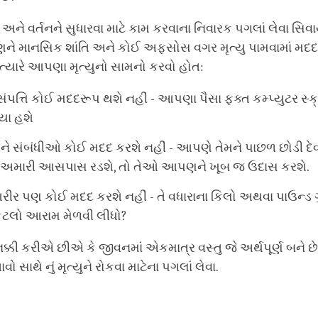
 વર્તનને સુધારવા માટે કામ કરવાના નિવારક પગલાં લેવા સિવાય
 માનસિક શાંતિ અને કોઈ અફસોસ વગર મૃત્યુ પામવામાં મદદ ક
યારે આપણા મૃત્યુનો સામનો કરવો હોત:
ત્તિ કોઈ મદદરૂપ થશે નહીં - આપણા પૈસા ફક્ત કમ્પ્યુટર સ્ક
યા હશે
અને સંબંધીઓ કોઈ મદદ કરશે નહીં - આપણે તેમને પાછળ છોડી દે
 અમારી આસપાસ રડશે, તો તેઓ આપણને ખૂબ જ ઉદાસ કરશે.
ીર પણ કોઈ મદદ કરશે નહીં - તે વધારાના કિલો અથવા પાઉન્ડ ગ
ટલો આરામ મેળવી લીધો?
ક્કી કરીએ છીએ કે જીવનમાં એકમાત્ર વસ્તુ જે અર્થપૂર્ણ બને 
 સાથે નું મૃત્યુને રોકવા માટેના પગલાં લેવા.