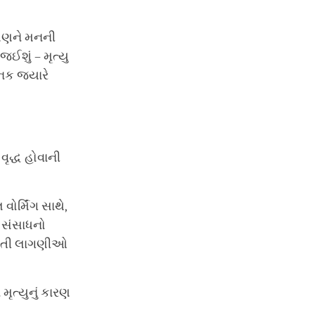
પણને મનની
ઈશું – મૃત્યુ
નક જ્યારે
ૃદ્ધ હોવાની
ોર્મિંગ સાથે,
 સંસાધનો
ી જતી લાગણીઓ
ત્યુનું કારણ