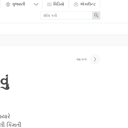
વિડિયો
એકાઉન્ટ
Enter
Search
search
term
આગળ
ું
યારે
લી કિંમતી