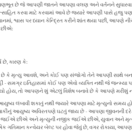
માણભૂત છે જે આપણી જાતને આપણા વલણ અને વર્તનને સુધારવા 
રોત્સાહિત કરવા માટે કરવામાં આવે છે જ્યારે આપણી પાસે હજુ પ
ાનમાં, શ્વાસ પર ધ્યાન કેન્દ્રિત કરીને શાંત થયા પછી, આપણે નીચ
એ છીએ:
ય છે, કારણ કે:
િત છે કે મૃત્યુ આવશે, અને કોઈ પણ સંજોગો તેને આપણી સાથે 
ં - સમગ્ર ઇતિહાસમાં કોઈ પણ એવો વ્યક્તિ નથી જે જન્મ્યા પછ
ો હોય, તો આપણને શું એટલું વિશેષ બનાવે છે કે આપણે મરીશું ન
યુષ્ય લંબાવી શકાતું નથી જ્યારે આપણા માટે મૃત્યુનો સમય હ
ાકીનું આયુષ્ય અવિરતપણે ઘટતું જાય છે - આપણા જીવનની દરે
તા જઈએ છીએ અને મૃત્યુની નજીક જઈએ છીએ, યુવાન અને મૃત્યુ
 એક ગતિમાન કન્વેયર બેલ્ટ પર હોવા જેવું છે, વગર રોકાયા, આપણ