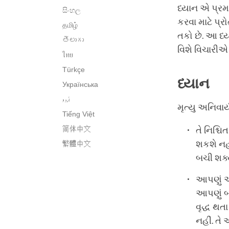
ધ્યાન એ પ્ર
සිංහල
કરવા માટે પ્
தமிழ்
તકો છે. આ ધ્ય
తెలుగు
વિશે વિચારી
ไทย
Türkçe
ધ્યાન
Українська
اُردو
મૃત્યુ અનિવાર્
Tiếng Việt
简体中文
તે નિશ્ચ
શકશે નહી
繁體中文
બચી શક્ય
આપણું આ
આપણું બ
વૃદ્ધ થ
નહીં. તે