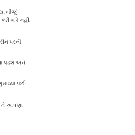
, બીજું
રી શકે નહીં.
્રીન પરની
વા પડશે અને
ુમાવ્યા પછી
છે તે આપણા