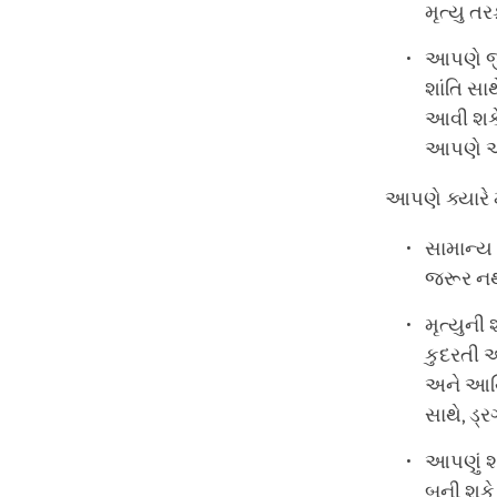
મૃત્યુ તર
આપણે જી
શાંતિ સા
આવી શકે
આપણે ઓછ
આપણે ક્યારે મ
સામાન્ય 
જરૂર નથ
મૃત્યુની
કુદરતી 
અને આર્
સાથે, ડ્
આપણું શ
બની શકે 