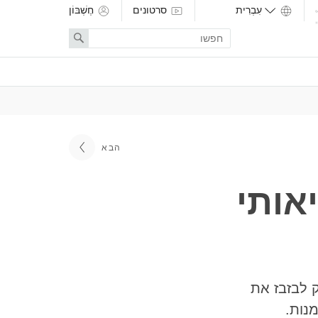
סרטונים
חֶשְׁבּוֹן
Enter
Search
search
term
הבא
אותי
 לבזבז את
נות.