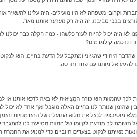
נו לא היה עוזר- הכסף שברשותנו היה רק מִספר על מסך ה
ברות וקרובי משפחה לא היו מועילים- היה עלינו להשאיר או
פורצים בבכי סביבנו, זה היה רק מערער אותנו מאד.
נו לא היה יכול להיות לעזר כלשהו - כמה הקלה כבר יכולנו ל
הורדנו כמה קילוגרמים?
 שהדבר היחידי שהגיוני ומתקבל על הדעת בחיים, הוא לנקוט
ו להגיע אל מותנו עם פחד וחרטה.
לכך שהמוות הוא כּורַח הַמְּצִיאוּת לא באה לדכא אותנו או ל
ין שהזמן שנותר לנו בחיים האלה מוגבל ואף אחד לא יכול ל
מלא מוטיבציה לנצל את מלוא התועלת של ההזדמנויות והזמן 
ל תשומת לב מודעת לקיומו של המוות מסייעת לנו להתגבר ע
ונעות מאיתנו לנקוט בצעדים חיוביים כדי למנוע את החמרת 