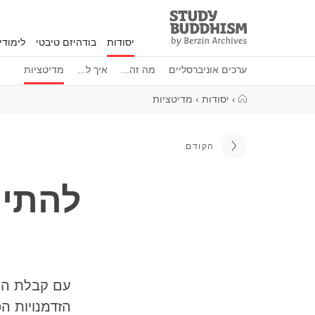
Study
Clos
Buddhism
יסודות
בודהיזם טיבטי
לימוד
Home
ערכים אוניברסליים
מה זה...
איך ל...
מדיטציות
›
יסודות
›
מדיטציות
הקודם
להתיי
עם קבלת העו
הזדמנויות ה