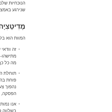
הנוכחיות שלנו
שנירגע באמצע
מֶדִיטָצִיָה
המוות הוא בלת
זה וודאי 
מתישהו- 
מה כל כך
תוחלת הח
פוחת בהד
נהפוך צע
הפסקה, ל
אנו נמות
בשלווה פ