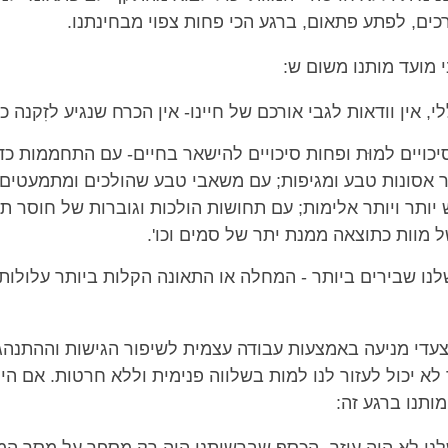
כים, לפתע פתאום, ברגע הכי פחות צפוי מבחינתנו.
י מועד מותנו משום ש:
י, אין וודאות לגבי אורכם של חיינו- אין הכרח שנגיע לזִקנה כ
סיכויים למוּת ופחות סיכויים להישאר בחיים- עם התחממות כד
תר אסונות טבע ומגיפות; עם משאבי טבע שהולכים ומתמעטים וא
 יותר ויותר אלימות; עם תחושות הולכות וגוברות של חוסר תק
 מוות כתוצאה ממנת יתר של סמים וכו'.
לנו שבירים ביותר - המחלה או התאונה הקלות ביותר עלולות
עדי מניעה באמצעות עבודה עצמית לשיפור הגישות וההתנהגו
א יכול לעזור לנו למות בשלווה פנימית וללא חרטות. אם היה
ותנו ברגע זה: