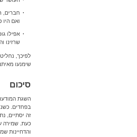
העושר של
חברים, ח
ואם היו 
אפילו גופ
שרזינו ו
לפיכך, נחליט
שימנעו מאיתנ
סיכום
השגת המודעות 
בפחדים. כשנב
זה יסתיים, נת
כעת. שמירה ע
והדחיינות שמ