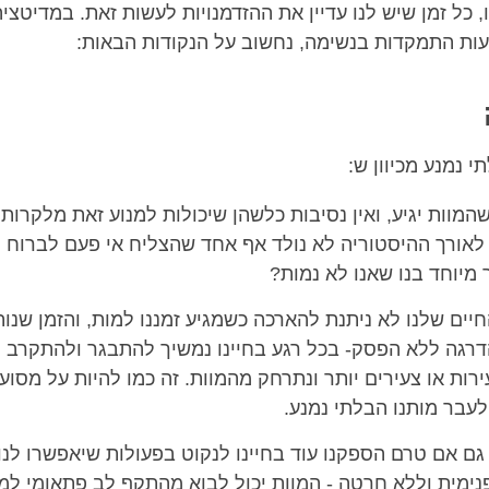
, כל זמן שיש לנו עדיין את ההזדמנויות לעשות זאת. במדיטציה
ות התמקדות בנשימה, נחשוב על הנקודות הבאות:
י נמנע מכיוון ש:
שהמוות יגיע, ואין נסיבות כלשהן שיכולות למנוע זאת מלקרות 
לאורך ההיסטוריה לא נולד אף אחד שהצליח אי פעם לברוח מ
 מיוחד בנו שאנו לא נמות?
יים שלנו לא ניתנת להארכה כשמגיע זמננו למות, והזמן שנות
רגה ללא הפסק- בכל רגע בחיינו נמשיך להתבגר ולהתקרב ל
ירות או צעירים יותר ונתרחק מהמוות. זה כמו להיות על מסוע
עבר מותנו הבלתי נמנע.
 גם אם טרם הספקנו עוד בחיינו לנקוט בפעולות שיאפשרו לנו
נימית וללא חרטה - המוות יכול לבוא מהתקף לב פתאומי למ