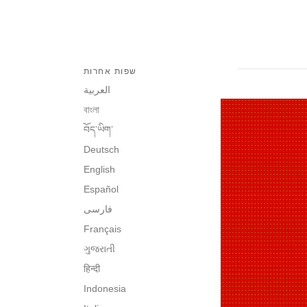
שפות אחרות
العربية
বাংলা
བོད་ཡིག་
Deutsch
English
Español
فارسی
Français
ગુજરાતી
हिन्दी
Indonesia