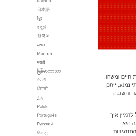
Italiano
日本語
ខ្មែរ
ಕನ್ನಡ
한국어
ລາວ
Монгол
मराठी
မြန်မာဘာသာ
 חיים ומַשהו
नेपाली
 נמנע, ייתכן
ਪੰਜਾਬੀ
ד וחשובה
پنجابی
Polski
לדמיין איך
Português
ה היא
Русский
התנהגויות
සිංහල