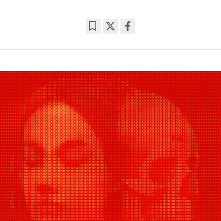
Bookmark
Share
on
facebook