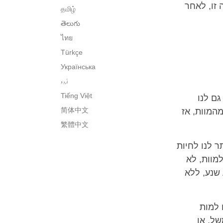
 זו, לאחר
தமிழ்
తెలుగు
ไทย
Türkçe
Українська
اُردو
Tiếng Việt
גם לנו
简体中文
המוות, אז
繁體中文
ר לנו לחיות
מוות, לא
 שנע, ללא
 למות
של, או