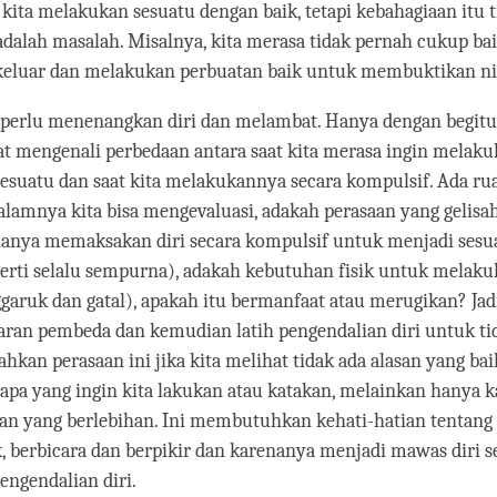
a kita melakukan sesuatu dengan baik, tetapi kebahagiaan itu 
adalah masalah. Misalnya, kita merasa tidak pernah cukup bai
eluar dan melakukan perbuatan baik untuk membuktikan nilai
 perlu menenangkan diri dan melambat. Hanya dengan begitu
t mengenali perbedaan antara saat kita merasa ingin melaku
suatu dan saat kita melakukannya secara kompulsif. Ada rua
dalamnya kita bisa mengevaluasi, adakah perasaan yang gelisah
hanya memaksakan diri secara kompulsif untuk menjadi sesu
perti selalu sempurna), adakah kebutuhan fisik untuk melak
garuk dan gatal), apakah itu bermanfaat atau merugikan? Jadi
aran pembeda dan kemudian latih pengendalian diri untuk ti
kan perasaan ini jika kita melihat tidak ada alasan yang ba
pa yang ingin kita lakukan atau katakan, melainkan hanya k
san yang berlebihan. Ini membutuhkan kehati-hatian tentan
k, berbicara dan berpikir dan karenanya menjadi mawas diri s
engendalian diri.