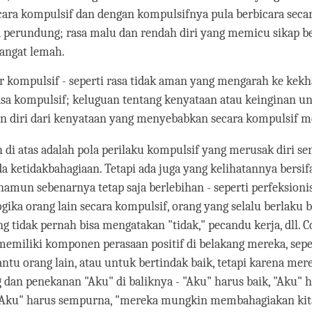
ecara kompulsif dan dengan kompulsifnya pula berbicara secar
 perundung; rasa malu dan rendah diri yang memicu sikap b
angat lemah.
ir kompulsif - seperti rasa tidak aman yang mengarah ke kek
sa kompulsif; keluguan tentang kenyataan atau keinginan u
n diri dari kenyataan yang menyebabkan secara kompulsif 
di atas adalah pola perilaku kompulsif yang merusak diri se
 ketidakbahagiaan. Tetapi ada juga yang kelihatannya bersif
mun sebenarnya tetap saja berlebihan - seperti perfeksioni
gika orang lain secara kompulsif, orang yang selalu berlaku b
g tidak pernah bisa mengatakan "tidak," pecandu kerja, dll.
emiliki komponen perasaan positif di belakang mereka, sepe
u orang lain, atau untuk bertindak baik, tetapi karena mer
g dan penekanan "Aku" di baliknya - "Aku" harus baik, "Aku" 
"Aku" harus sempurna, "mereka mungkin membahagiakan kit