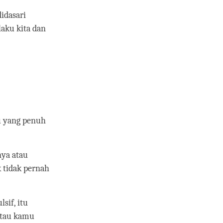
idasari
laku kita dan
u yang penuh
nya atau
 tidak pernah
sif, itu
atau kamu