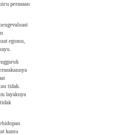
micu perasaan
engevaluasi
an
kuat egomu,
kayu.
enggaruk
merasakannya
pat
au tidak.
iam layaknya
tidak
kehidupan
aat kamu