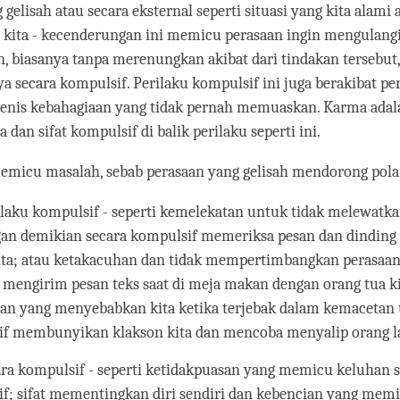
 gelisah atau secara eksternal seperti situasi yang kita alami 
kita - kecenderungan ini memicu perasaan ingin mengulangi 
 biasanya tanpa merenungkan akibat dari tindakan tersebut,
 secara kompulsif. Perilaku kompulsif ini juga berakibat pe
 jenis kebahagiaan yang tidak pernah memuaskan. Karma adal
dan sifat kompulsif di balik perilaku seperti ini.
emicu masalah, sebab perasaan yang gelisah mendorong pola-
ilaku kompulsif - seperti kemelekatan untuk tidak melewatk
an demikian secara kompulsif memeriksa pesan dan dinding 
ita; atau ketakacuhan dan tidak mempertimbangkan perasaan
 mengirim pesan teks saat di meja makan dengan orang tua ki
n yang menyebabkan kita ketika terjebak dalam kemacetan 
f membunyikan klakson kita dan mencoba menyalip orang l
ara kompulsif - seperti ketidakpuasan yang memicu keluhan 
f; sifat mementingkan diri sendiri dan kebencian yang mem