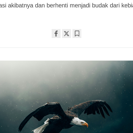
si akibatnya dan berhenti menjadi budak dari keb
Share
Bookmark
on
facebook