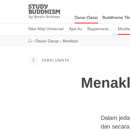
Close
Study
Buddhism
Dasar-Dasar
Buddhisme Tib
Home
Nilai-Nilai Universal
Apa itu
Bagaimana…
Medita
›
Dasar-Dasar
›
Meditasi
SEBELUMNYA
Menakl
Dalam jeda
dan secara