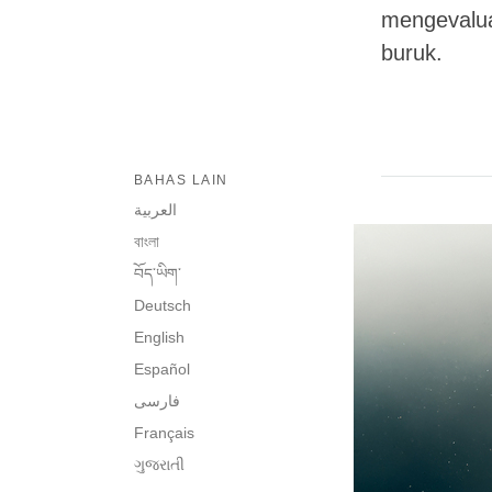
mengevalua
buruk.
BAHAS LAIN
العربية
বাংলা
བོད་ཡིག་
Deutsch
English
Español
فارسی
Français
ગુજરાતી