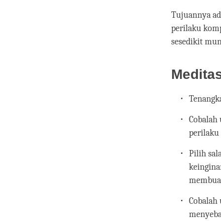
Tujuannya ad
perilaku komp
sesedikit mun
Meditas
Tenangka
Cobalah 
perilaku
Pilih sa
keingina
membuat
Cobalah 
menyebab