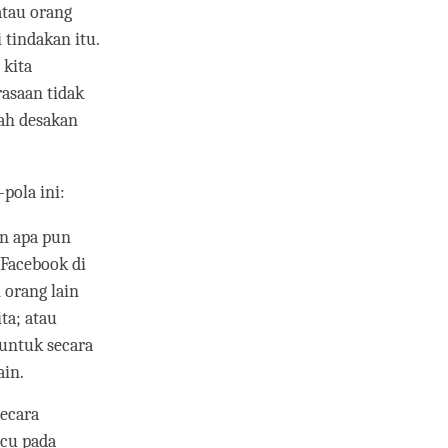
atau orang
tindakan itu.
 kita
rasaan tidak
ah desakan
pola ini:
an apa pun
Facebook di
 orang lain
ta; atau
untuk secara
ain.
secara
icu pada