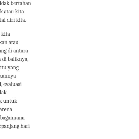
tidak bertahan
k atau kita
 diri kita.
 kita
kan atau
ng di antara
 di baliknya,
atu yang
ukannya
, evaluasi
dak
ik untuk
arena
g bagaimana
epanjang hari