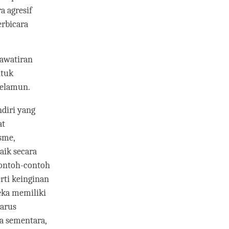
a agresif
erbicara
hawatiran
ntuk
melamun.
ndiri yang
at
sme,
aik secara
 Contoh-contoh
rti keinginan
eka memiliki
harus
a sementara,