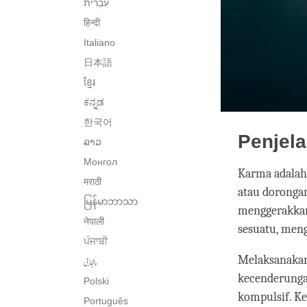
हिन्दी
Italiano
日本語
ខ្មែរ
ಕನ್ನಡ
한국어
Penjel
ລາວ
Монгол
Karma adalah
मराठी
atau dorongan
မြန်မာဘာသာ
menggerakkan
नेपाली
sesuatu, meng
ਪੰਜਾਬੀ
Melaksanaka
پنجابی
kecenderungan
Polski
kompulsif. Ke
Português