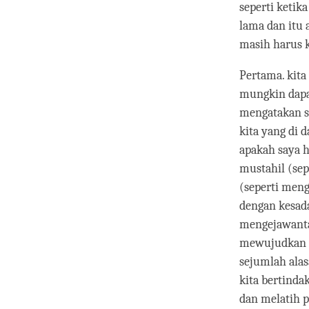
seperti ketik
lama dan itu 
masih harus k
Pertama. kita
mungkin dapa
mengatakan se
kita yang di 
apakah saya 
mustahil (se
(seperti meng
dengan kesad
mengejawantah
mewujudkan a
sejumlah ala
kita bertinda
dan melatih p