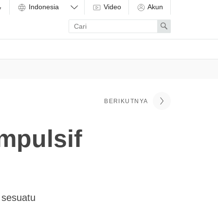
Video
Akun
Enter
Search
search
term
BERIKUTNYA
mpulsif
 sesuatu