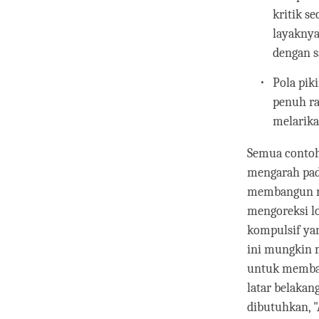
kritik s
layaknya
dengan s
Pola pik
penuh ra
melarika
Semua contoh 
mengarah pada
membangun na
mengoreksi lo
kompulsif yan
ini mungkin m
untuk membant
latar belakan
dibutuhkan, 