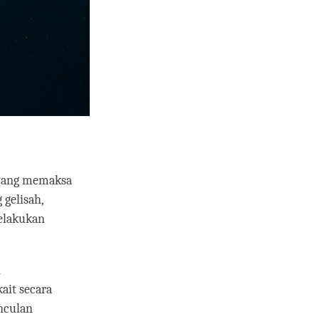
 yang memaksa
 gelisah,
melakukan
n
ait secara
unculan