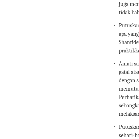
juga men
tidak ba
Putuska
apa yang
Shantide
praktikk
Amati sa
gatal at
dengan s
memutusk
Perhatik
sebongka
melaksan
Putuskan
sehari-h