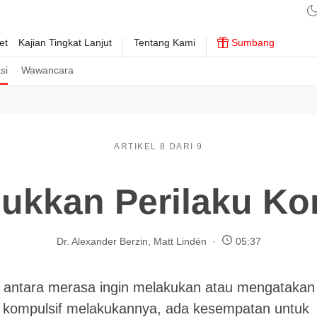
et
Kajian Tingkat Lanjut
Tentang Kami
Sumbang
si
Wawancara
ARTIKEL 8 DARI 9
ukkan Perilaku Ko
Dr. Alexander Berzin
,
Matt Lindén
05:37
 antara merasa ingin melakukan atau mengatakan
 kompulsif melakukannya, ada kesempatan untuk