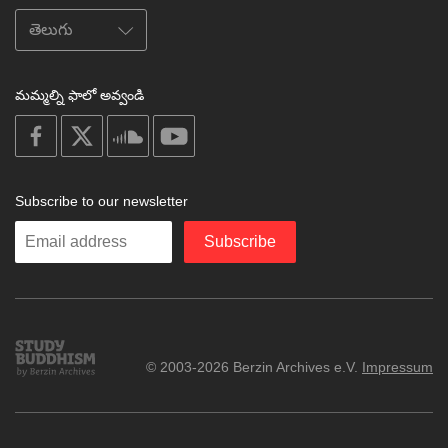
మమ్మల్ని ఫాలో అవ్వండి
on
on
on
on
facebook
X
soundcloud
youtube
Subscribe to our newsletter
Enter
Subscribe
your
email
Study
© 2003-2026 Berzin Archives e.V.
Impressum
Buddhism
Home