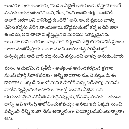
అందరూ ఇలా అంటారు, "మనం ఏదైతే ఇతరులకు చేస్తామో అదే
మనకు జరుగుతుంది," అని, లేదా, "ఇది అతని కర్మ - అతనికి
అలాగే జరగాలని రాసిపెట్టి ఉందిలే" అని. అంటే ప్రజలు వాళ్ళు
చేసిన కర్మను తిరిగి పొందుతారు. బౌద్ధమతంలో కర్మ అనేది ఇలా
ఉండదు, అది చాలా సంక్లిష్టమైనది మరియు సూక్ష్మమైనది.
అయినా కానీ, ఇతరుల బాధ వారి కర్మ అని ఎత్తి చూపడానికి ప్రజలు
చాలా సంతోషిస్తారు, చాలా మంది తాము కష్ట పరిస్థితుల్లో
ఉన్నప్పుడు, అది వారి కర్మ నుంచే వస్తుందని వాళ్ళు అనుకుంటారు.
మనం అనుభవించే ప్రతీదీ - అత్యంత ఆనందకరమైన క్షణాల
నుంచి పూర్తి నిరాశ వరకు - అన్నీ కారణాల నుంచే వస్తుంది. ఈ
కారణాలు ఎక్కడి నుంచో మన ఒడిలోకి వచ్చి పడిపోవు. మనమే
వాటిని సృష్టించుకుంటాము. కాబట్టి, మనకు ఏదైనా ఒక
భయంకరమైన పరిస్థితి ఎదురైనప్పుడు, కోపాన్ని మనకు రాకుండా
దాన్ని ఆపి కాసేపు ఆలోచించుకోవచ్చు: అసలు ఇది ఎక్కడి నుంచి
వచ్చింది, దీన్ని ఇంకా నేను అధ్వానంగా చెయ్యాలనుకుంటున్నానా?
అని.