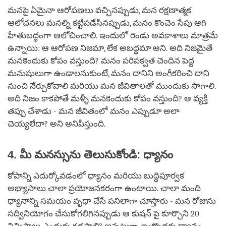
మనపై ఏమైనా ఆరోపణలు వచ్చినప్పుడు, మన రక్షణాత్మక
ఆలోచనలు మనల్ని కట్టిపడేసినప్పుడు, మనం కొంచెం సేపు ఆగి
హేతుబద్ధంగా ఆలోచించాలి. ఇందులో రెండు అవకాశాలు మాత్రమే
ఉన్నాయి: ఆ ఆరోపణ నిజమా, లేక అబద్ధమా అని. అది నిజమైతే
మనకెందుకు కోపం వస్తుంది? మనం పరిపక్వత చెందిన పెద్ద
మనుషులుగా ఉండాలనుకుంటే, మనం దానిని అంగీకరించి దాని
నుంచి నేర్చుకోవాలి మరియు మన జీవితాలతో ముందుకు సాగాలి.
అది నిజం కాకపోతే మళ్ళీ మనకెందుకు కోపం వస్తుంది? ఆ వ్యక్తి
తప్పు చేశాడు - మన జీవితంలో మనం ఎప్పుడూ అలా
చెయ్యలేదా? అని అనిపిస్తుంది.
4. మీ మనస్సును తెలుసుకోండి: ధ్యానం
కోపాన్ని ఎదుర్కోవడంలో ధ్యానం మరియు బుద్ధిపూర్వక
అభ్యాసాలు చాలా ప్రయోజనకరంగా ఉంటాయి. చాలా మంది
ధ్యానాన్ని సమయం వృధా చేసే పనిలాగా చూస్తారు - మన రోజును
సద్వినియోగం చేసుకోగలిగినప్పుడు ఆ కుషన్ పై కూర్చొని 20