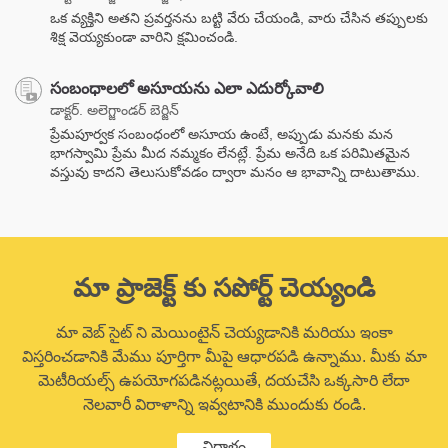
ఒక వ్యక్తిని అతని ప్రవర్తనను బట్టి వేరు చేయండి, వారు చేసిన తప్పులకు
శిక్ష వెయ్యకుండా వారిని క్షమించండి.
సంబంధాలలో అసూయను ఎలా ఎదుర్కోవాలి
డాక్టర్. అలెగ్జాండర్ బెర్జిన్
ప్రేమపూర్వక సంబంధంలో అసూయ ఉంటే, అప్పుడు మనకు మన
భాగస్వామి ప్రేమ మీద నమ్మకం లేనట్లే. ప్రేమ అనేది ఒక పరిమితమైన
వస్తువు కాదని తెలుసుకోవడం ద్వారా మనం ఆ భావాన్ని దాటుతాము.
మా ప్రాజెక్ట్ కు సపోర్ట్ చెయ్యండి
మా వెబ్ సైట్ ని మెయింటైన్ చెయ్యడానికి మరియు ఇంకా
విస్తరించడానికి మేము పూర్తిగా మీపై ఆధారపడి ఉన్నాము. మీకు మా
మెటీరియల్స్ ఉపయోగపడినట్లయితే, దయచేసి ఒక్కసారి లేదా
నెలవారీ విరాళాన్ని ఇవ్వటానికి ముందుకు రండి.
విరాళం