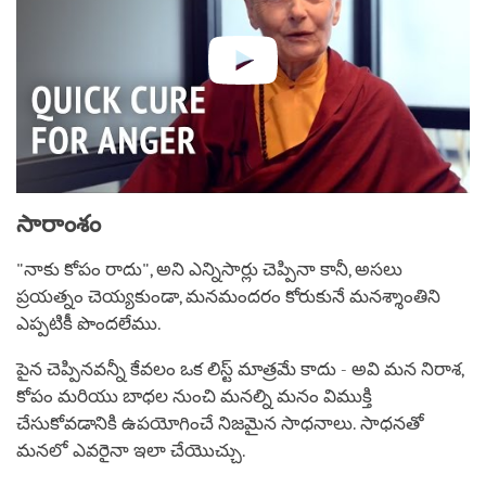
సారాంశం
"నాకు కోపం రాదు", అని ఎన్నిసార్లు చెప్పినా కానీ, అసలు
ప్రయత్నం చెయ్యకుండా, మనమందరం కోరుకునే మనశ్శాంతిని
ఎప్పటికీ పొందలేము.
పైన చెప్పినవన్నీ కేవలం ఒక లిస్ట్ మాత్రమే కాదు - అవి మన నిరాశ,
కోపం మరియు బాధల నుంచి మనల్ని మనం విముక్తి
చేసుకోవడానికి ఉపయోగించే నిజమైన సాధనాలు. సాధనతో
మనలో ఎవరైనా ఇలా చేయొచ్చు.