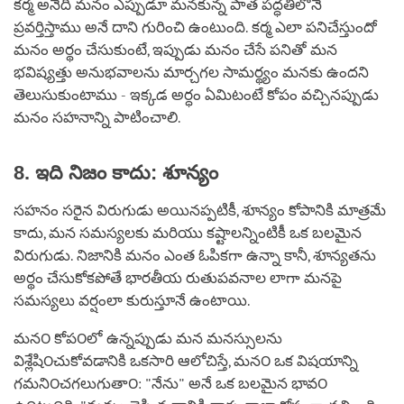
కర్మ అనేది మనం ఎప్పుడూ మనకున్న పాత పద్ధతిలోనే
ప్రవర్తిస్తాము అనే దాని గురించి ఉంటుంది. కర్మ ఎలా పనిచేస్తుందో
మనం అర్థం చేసుకుంటే, ఇప్పుడు మనం చేసే పనితో మన
భవిష్యత్తు అనుభవాలను మార్చగల సామర్థ్యం మనకు ఉందని
తెలుసుకుంటాము - ఇక్కడ అర్ధం ఏమిటంటే కోపం వచ్చినప్పుడు
మనం సహనాన్ని పాటించాలి.
8. ఇది నిజం కాదు: శూన్యం
సహనం సరైన విరుగుడు అయినప్పటికీ, శూన్యం కోపానికి మాత్రమే
కాదు, మన సమస్యలకు మరియు కష్టాలన్నింటికీ ఒక బలమైన
విరుగుడు. నిజానికి మనం ఎంత ఓపికగా ఉన్నా కానీ, శూన్యతను
అర్థం చేసుకోకపోతే భారతీయ రుతుపవనాల లాగా మనపై
సమస్యలు వర్షంలా కురుస్తూనే ఉంటాయి.
మన౦ కోప౦లో ఉన్నప్పుడు మన మనస్సులను
విశ్లేషి౦చుకోవడానికి ఒకసారి ఆలోచిస్తే, మన౦ ఒక విషయాన్ని
గమని౦చగలుగుతా౦: "నేను" అనే ఒక బలమైన భావ౦