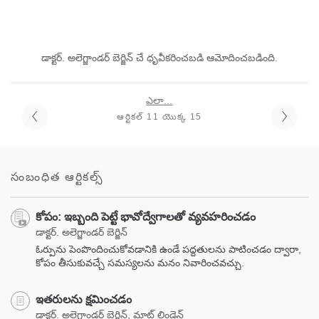
డాక్టర్. అలెగ్జాండర్ బెర్జిన్ చే ధృవీకరించబడి ఆమోదించబడింది.
ఎలా...
ఆర్టికల్ 11 యొక్క 15
సంబంధిత ఆర్టికల్స్
కోపం: ఇబ్బంది పెట్టే భావోద్వేగాలతో వ్యవహరించడం
డాక్టర్. అలెగ్జాండర్ బెర్జిన్
ఓర్పును పెంపొందించుకోవడానికి ఉండే పద్దతులను పాటించడం ద్వారా,
కోపం తీసుకువచ్చే సమస్యలను మనం నివారించవచ్చు.
ఇతరులను క్షమించడం
డాక్టర్. అలెగ్జాండర్ బెర్జిన్, మాట్ లిండెన్