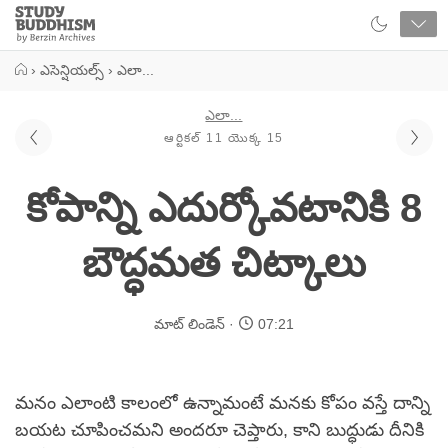
Close
Study
Buddhism
Home
›
ఎసెన్షియల్స్
›
ఎలా...
ఎలా...
ఆర్టికల్ 11 యొక్క 15
కోపాన్ని ఎదుర్కోవటానికి 8
బౌద్ధమత చిట్కాలు
మాట్ లిండెన్
07:21
మనం ఎలాంటి కాలంలో ఉన్నామంటే మనకు కోపం వస్తే దాన్ని
బయట చూపించమని అందరూ చెప్తారు, కాని బుద్ధుడు దీనికి