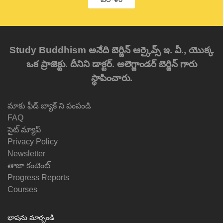
Study Buddhism అనేది బెర్జిన్ ఆర్కైవ్స్ ఇ. వీ., యొక్క
ఒక ప్రాజెక్టు. దీనిని డాక్టర్. అలెగ్జాండర్ బెర్జిన్ గారు
స్థాపించారు.
మాకు ఫీడ్ బ్యాక్ ని పంపండి
FAQ
సైట్ మ్యాప్
Privacy Policy
Newsletter
తాజా కంటెంట్
Progress Reports
Courses
భాషను మార్చండి