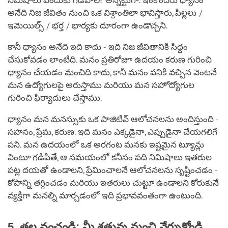
నిమిషాలు ఎందుకు గడపాలి? అన్నట్టుగా. ఇంకొందరు ధ్యానం
అనేది నిజ జీవితం నుంచి ఒక విశ్రాంతిలా భావిస్తారు, పిల్లలు /
ఇమెయిల్స్ / భర్త / భార్యకు దూరంగా ఉండొచ్చని.
కానీ ధ్యానం అనేది ఇది కాదు - ఇది నిజ జీవితానికి సిద్ధం
చేసుకోవడం లాంటిది. మనం ప్రతిరోజూ ఉదయం కరుణ గురించి
ధ్యానం చేయడం మంచిది కాదు, కానీ మనం పనికి వచ్చిన వెంటనే
మన ఉద్యోగులపై అరుస్తాము మరియు మన సహోద్యోగుల
గురించి ఫిర్యాదులు చేస్తాము.
ధ్యానం మన మనస్సుకు ఒక పాజిటివ్ ఆలోచనలను అందిస్తుంది -
సహనం, ప్రేమ, కరుణ. ఇది మనం ఎక్కడైనా, ఎప్పుడైనా చేయగలిగే
పని. మన ఉదయంలో ఒక అరగంట మనకు ఇష్టమైన ట్యూన్లు
వింటూ గడిపితే, ఆ సమయంలో కనీసం పది నిమిషాలు ఇతరుల
పట్ల దయతో ఉండాలని, ప్రేమించాలనే ఆలోచనలను సృష్టించడం -
కోపాన్ని తగ్గించడం మరియు ఇతరులు చుట్టూ ఉండాలని కోరుకునే
వ్యక్తిగా మనల్ని మార్చడంలో ఇది ప్రభావవంతంగా ఉంటుంది.
5. తల వంచండి: మీ శత్రువు నుంచి నేర్చుకోండి