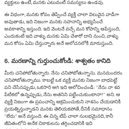
వ్యక్తులు ఉంటే, మనకు ఎటువంటి సమస్యలు ఉండవు.
ఈ విధంగా, మనకు కోపం తెప్పించే వ్యక్తి చాలా విలువైన వాడిగా
అవుతాడు, ఇది నిజంగా మనకు సహనాన్ని అభ్యసించే
అవకాశాన్ని ఇస్తుంది. ఇది వెంటనే వచ్చే మన కోపాన్ని ఆపేస్తుంది,
ఎందుకంటే ఇది వాళ్ళు మనకు ఏమి చేశారో దాని నుంచి, వాళ్ళు
మన కోసం ఏమి చేస్తున్నారు అనే ఆలోచనలోకి మారుస్తుంది.
6. మరణాన్ని గుర్తుంచుకోండి: శాశ్వతం కానిది
మీరు చనిపోబోతున్నారు. నేను చనిపోబోతున్నాను. మనమందరం
చనిపోబోతున్నాము. కాబట్టి ఒక వ్యక్తి మనకు నిజంగా బాధపెట్టే
పని చేసినప్పుడు, ఒకసారి ఆగి ఇది ఆలోచించండి: "నేను నా శవ
పేటికలో ఉన్నప్పుడు, నేను అతనిని పట్టించుకుంటానా?" అని. ఆ
వ్యక్తి నిజంగా ఈ ప్రపంచాన్ని ఆక్రమించుకుని నాశనం చేయడానికి
ప్రయత్నిస్తున్నాడని మనకు తెలియకపోతే, దీనికి సమాధానం
"లేదు" అనే వస్తుంది. ఈ చిన్న టిప్ చాలా సులభమైనది, కానీ
జీవితంలోని అనేక చికాకులను తగ్గించడానికి ఇది