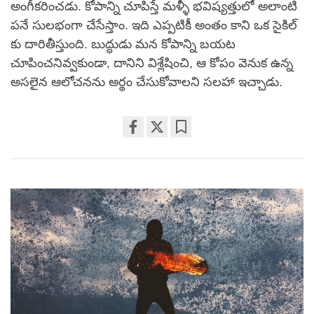
అంగీకరించడు. కోపాన్ని చూపిస్తే మళ్ళీ భవిష్యత్తులో అలాంటి
పనే సులభంగా చేసేస్తాం. ఇది ఎప్పటికీ అంతం కాని ఒక సైకిల్
కు దారితీస్తుంది. బుద్ధుడు మన కోపాన్ని బయట
చూపించనివ్వకుండా, దానిని విశ్లేషించి, ఆ కోపం వెనుక ఉన్న
అసలైన ఆలోచనను అర్థం చేసుకోవాలని సలహా ఇచ్చాడు.
Share
Bookmark
on
facebook