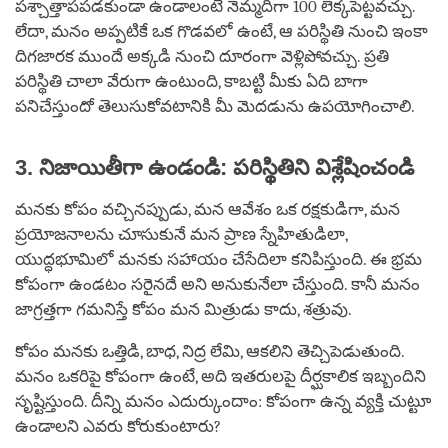
పశ్చాత్తాపపడకుండా ఉండాలంటే నెమ్మదిగా 100 లెక్కపెట్టవచ్చు.
లేదా, మనం అప్పటికే ఒక గొడవలో ఉంటే, ఆ పరిస్థితి నుంచి ఇంకా
దిగజారక ముందే అక్కడి నుంచి దూరంగా వెళ్లిపోవచ్చు. ప్రతి
పరిస్థితి చాలా వేరుగా ఉంటుంది, కాబట్టి మీకు ఏది బాగా
పనిచేస్తుందో తెలుసుకోవటానికి మీ మెదడును ఉపయోగించాలి.
3. నిజాయితీగా ఉండండి: పరిస్థితిని విశ్లేషించండి
మనకు కోపం వచ్చినప్పుడు, మన ఆవేశం ఒక రక్షకుడిగా, మన
ప్రయోజనాలను చూసుకునే మన ప్రాణ స్నేహితుడిలా,
యుద్ధభూమిలో మనకు సహాయం చేసేదిలా కనిపిస్తుంది. ఈ భ్రమ
కోపంగా ఉండటం సరైనదే అని అనుకునేలా చేస్తుంది. కానీ మనం
జాగ్రత్తగా గమనిస్తే కోపం మన మిత్రుడు కాదు, శత్రువు.
కోపం మనకు ఒత్తిడి, బాధ, నిద్ర లేమి, ఆకలిని తెచ్చిపెడుతుంది.
మనం ఒకరిపై కోపంగా ఉంటే, అది ఇతరులపై దీర్ఘకాలిక ఇబ్బందిని
సృష్టిస్తుంది. దీన్ని మనం ఎదుర్కుందాం: కోపంగా ఉన్న వ్యక్తి చుట్టూ
ఉండాలని ఎవరు కోరుకుంటారు?