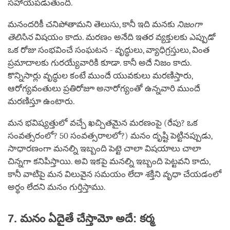
సహాయపడుతుంది.
మనందరికీ చనిపోతామని తెలుసు, కానీ ఇది మనకు
నిజంగా
తెలిసిన
విషయం కాదు. మరణం అనేది ఇతర వ్యక్తులకు ఎప్పుడో
ఒక రోజు సంభవించే సంఘటన - వృద్ధులు, వ్యాధిగ్రస్తులు, వింత
ప్రమాదాలకు గురయ్యేవారికి కూడా. కానీ అదే నిజం కాదు.
కొన్నిసార్లు వృద్ధుల కంటే ముందే యువకులు మరణిస్తారు,
ఆరోగ్యవంతులు ప్రతిరోజూ అనారోగ్యంతో ఉన్నవారి ముందే
మరణిస్తూ ఉంటారు.
మన భవిష్యత్తులో వచ్చే ఖచ్చితమైన మరణంపై (రేపు? ఒక
సంవత్సరంలో? 50 సంవత్సరాలలో?) మనం దృష్టి పెట్టినప్పుడు,
సాధారణంగా మనల్ని ఇబ్బంది పెట్టె చాలా విషయాలు చాలా
చిన్నగా కనిపిస్తాయి. అవి ఇకపై మనల్ని ఇబ్బంది పెట్టవని కాదు,
కానీ వాటిపై మన విలువైన సమయం లేదా శక్తిని వృధా చేయడంలో
అర్థం లేదని మనం గుర్తిస్తాము.
7. మనం ఏదైతే చేస్తామో అదే: కర్మ