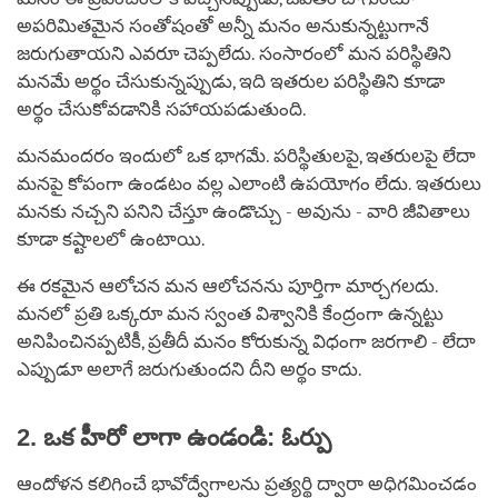
అపరిమితమైన సంతోషంతో అన్నీ మనం అనుకున్నట్టుగానే
జరుగుతాయని ఎవరూ చెప్పలేదు. సంసారంలో మన పరిస్థితిని
మనమే అర్థం చేసుకున్నప్పుడు, ఇది ఇతరుల పరిస్థితిని కూడా
అర్థం చేసుకోవడానికి సహాయపడుతుంది.
మనమందరం ఇందులో ఒక భాగమే. పరిస్థితులపై, ఇతరులపై లేదా
మనపై కోపంగా ఉండటం వల్ల ఎలాంటి ఉపయోగం లేదు. ఇతరులు
మనకు నచ్చని పనిని చేస్తూ ఉండొచ్చు - అవును - వారి జీవితాలు
కూడా కష్టాలలో ఉంటాయి.
ఈ రకమైన ఆలోచన మన ఆలోచనను పూర్తిగా మార్చగలదు.
మనలో ప్రతి ఒక్కరూ మన స్వంత విశ్వానికి కేంద్రంగా ఉన్నట్టు
అనిపించినప్పటికీ, ప్రతీదీ మనం కోరుకున్న విధంగా జరగాలి - లేదా
ఎప్పుడూ అలాగే జరుగుతుందని దీని అర్థం కాదు.
2. ఒక హీరో లాగా ఉండండి: ఓర్పు
ఆందోళన కలిగించే భావోద్వేగాలను ప్రత్యర్థి ద్వారా అధిగమించడం