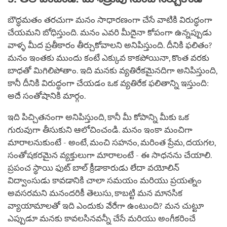
బౌద్ధమతం తరచుగా మనం సాధారణంగా చేసే వాటికి విరుద్ధంగా
చేయమని బోధిస్తుంది. మనం ఎవరి మీదైనా కోపంగా ఉన్నప్పుడు
వాళ్ళ మీద ప్రతీకారం తీర్చుకోవాలని అనిపిస్తుంది. దీనికి ఫలితం?
మనం ఇంతకు ముందు కంటే ఎక్కువ కాకపోయినా, కొంత వరకు
బాధతో మిగిలిపోతాం. ఇది మనకు వ్యతిరేకమైనదిగా అనిపిస్తుంది,
కానీ దీనికి విరుద్ధంగా చేయడం ఒక వ్యతిరేక ఫలితాన్ని ఇస్తుంది:
అదే సంతోషానికి మార్గం.
ఇది పిచ్చితనంగా అనిపిస్తుంది, కానీ మీ కోపాన్ని మీకు ఒక
గురువుగా తీసుకుని ఆలోచించండి. మనం ఇంకా మంచిగా
మారాలనుకుంటే - అంటే, మంచి సహనం, మరింత ప్రేమ, దయగల,
సంతోషకరమైన వ్యక్తులుగా మారాలంటే - ఈ సాధనను చేయాలి.
ప్రపంచ స్థాయి ఫుట్ బాల్ క్రీడాకారుడు లేదా వయోలిన్
విద్వాంసుడు కావడానికి చాలా సమయం మరియు ప్రయత్నం
అవసరమని మనందరికీ తెలుసు, కాబట్టి మన మానసిక
వ్యాయామాలతో ఇది ఎందుకు వేరేగా ఉంటుంది? మన చుట్టూ
ఎప్పుడూ మనకు కావలసినవన్నీ చేసే మరియు అంగీకరించే