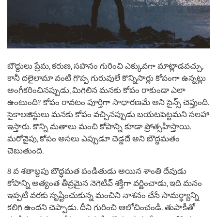
బౌద్దులు ప్రేమ, కరుణ, సహనం గురించి ఎక్కువగా మాట్లాడవచ్చు,
కానీ దలైలామా వంటి గొప్ప గురువులే కొన్నిసార్లు కోపంగా ఉన్నట్లు
అంగీకరించినప్పుడు, మిగిలిన మనకు కోపం రాకుండా ఎలా
ఉంటుంది? కోపం రావటం పూర్తిగా సాధారణమే అని సైన్స్ చెప్తుంది.
సైకాలజిస్టులు మనకు కోపం వచ్చినప్పుడు బయటపెట్టమని సలహా
ఇస్తారు. కొన్ని మతాలు మంచి కోపాన్ని కూడా ప్రోత్సహిస్తాయి.
మరోవైపు, కోపం అసలు ఎప్పుడూ చెడ్డదే అని బౌద్ధమతం
చెబుతుంది.
8 వ శతాబ్దపు బౌద్ధమత పండితుడు అయిన శాంతి దేవుడు
కోపాన్ని అత్యంత తీవ్రమైన నెగెటివ్ శక్తిగా వర్ణించాడు, ఇది మనం
ఇప్పటి వరకు సృష్టించుకున్న మంచిని నాశనం చేసే సామర్థ్యాన్ని
కలిగి ఉందని చెప్పాడు. దీని గురించి ఆలోచించండి. తుపాకీతో