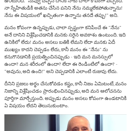
ఉ౦టు౦ది. "నువ్వు చెప్పిన దానికి నాకు చాలా కోపంగా వచ్చింది.
నా స్నేహితుడికి అతను చేసిన పనిని నేను నమ్మలేకపోతున్నాను!
నేను ఈ విషయంలో ఖచ్చితంగా ఉన్నాను తనదే తప్పు!" అని.
మనం కోపంగా ఉన్నప్పుడు, చాలా స్పష్టంగా కనిపించే ఈ "నేను"
అనే దానిని విశ్లేషించడానికి మనకు సరైన అవకాశం ఉంటుంది. ఇది
ఉనికిలో లేదు! మనం అసలు బతికి లేమని లేదా మనకు ఏదీ
ముఖ్యం కాదని చెప్పడం లేదు, కానీ మనం ఈ "నేను" ను
కనుగొనడానికి ప్రయత్నించినప్పుడు - ఇది మన మనస్సులో
ఉందా? మన శరీరంలో ఉందా? లేదా ఈ రెండింటిలో ఉందా? -
"అవును, అది ఉంది!" అని చెప్పడానికి ఎలాంటి రుజువు లేదు.
దీనిని ప్రజలు అర్థం చేసుకోవడం కష్టం, కానీ నిజం ఏమిటంటే, మనం
నిజాన్ని విశ్లేషించడం ప్రారంభించినప్పుడు, అది మన ఆలోచనను
పూర్తిగా మార్చేస్తుంది. అప్పుడు మనం అసలు కోపంగా ఉండటానికి
ఏ విషయం లేదని తెలుసుకుంటాం.