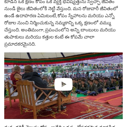
కూడిన ఒక క్షణం కోపం ఒక వ్యక్తి భవిష్యత్తును స్వేచ్ఛా జీవితం
నుండి జైలు జీవితంలోకి నెట్టి వేస్తుంది. మన రోజువారీ జీవితంలో
ఉండే ఉదాహరణ ఏమిటంటే, కోపం స్నేహాలను మరియు ఎన్నో
రోజుల నుంచి నిర్మించుకున్న నమ్మకాన్ని ఒక్క క్షణంలో వమ్ము
చేస్తుంది. అంతిమంగా, ప్రపంచంలోని అన్ని బాంబులు మరియు
తుపాకులు మరియు కత్తుల కంటే ఈ కోపమే చాలా
ప్రమాదకరమైనది.