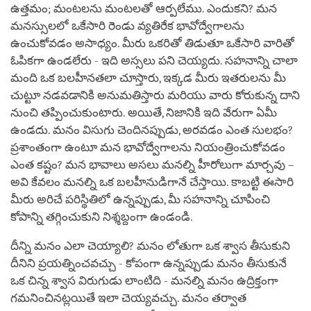
ఉత్తమం; మంటలను మంటలతో ఆర్పలేము. ఎందుకని? మన
మనస్సులలో ఒకేసారి రెండు వ్యతిరేక భావోద్వేగాలను
ఉంచుకోవడం అసాధ్యం. మీరు ఒకరితో తిడుతూ ఒకేసారి వారితో
ఓపికగా ఉండలేరు - ఇది అస్సలు పని చెయ్యదు. సహనాన్ని చాలా
మంది ఒక బలహీనతలా చూస్తారు, ఇక్కడ మీరు ఇతరులను మీ
చుట్టూ నడవడానికి అనుమతిస్తారు మరియు వారు కోరుకున్న దాని
నుంచి తప్పించుకుంటారు. అయితే, నిజానికి ఇది వేరుగా ఏమీ
ఉండదు. మనం విసుగు చెందినప్పుడు, అరవడం ఎంత సులభం?
ప్రశాంతంగా ఉంటూ మన భావోద్వేగాలను నియంత్రించుకోవడం
ఎంత కష్టం? మన భావాలు అసలు మనల్ని హీరోలుగా మార్చవు –
అవి కేవలం మనల్ని ఒక బలహీనుడిగానే చేస్తాయి. కాబట్టి ఈసారి
మీరు అరిచే పరిస్థితిలో ఉన్నప్పుడు, మీ సహనాన్ని చూపించి
కోపాన్ని తగ్గించుకుని నిశ్శబ్దంగా ఉండండి.
దీన్ని మనం ఎలా చెయ్యాలి? మనం లోతుగా ఒక శ్వాస తీసుకుని
దీనిని ప్రయత్నించవచ్చు - కోపంగా ఉన్నప్పుడు మనం తీసుకునే
ఒక చిన్న శ్వాస విరుగుడు లాంటిది - మనల్ని మనం ఉద్రిక్తంగా
గమనించినట్లయితే ఇలా చెయ్యవచ్చు. మనం తర్వాత