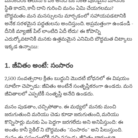
మనందరికీ తెలుసు కోపం అనేది ఒక సంతోషకరమైన మానసిక
స్థితి కాదని, కానీ దాని గురించి మనం ఏమి చేయగలము?
బౌద్ధమతం మన మనస్సులను మార్చడంలో సహాయపడటానికి
అనేక సరళమైన పద్ధతులను అందిస్తుంది. అప్రమత్తంగా ఉండండి -
దీనికి మ్యాజిక్ పిల్ లాంటిది ఏదీ లేదు! ఈ కోపాన్ని
ఎదుర్కోవటానికి మనకు ఉత్తమమైన ఎనిమిది బౌద్ధమత చిట్కాలు
ఇక్కడ ఉన్నాయి:
1. జీవితం అంటే: సంసారం
2,500 సంవత్సరాల క్రితం బుద్ధుని మొదటి బోధనలో ఈ విషయం
సూటిగా చెప్పాడు: జీవితం అంటేనే సంతృప్తికరంగా ఉండదు. మన
జీవితాలలో ఎప్పటికీ సంతృప్తి అనేది ఉండదు.
మనం పుడతాం, చచ్చిపోతాం. ఈ మధ్యలో మనకు మంచి
జరుగుతుంది మరియు చెడు కూడా జరుగుతుంది, మరియు
కొన్నిసార్లు మనకు ఏం పెద్దగా జరగలేదు అని అనిపిస్తుంది: ఈ
అంతం కానీ సైకిల్ ని బౌద్ధమతం "సంసారం" అని పిలుస్తుంది.
మనం ఈ ప్రపంచంలోకి వచ్చినప్పుడు, జీవితం బాగుంటూ