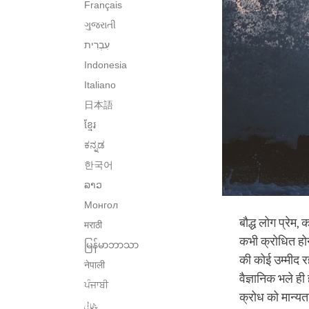
Français
ગુજરાતી
Indonesia
Italiano
日本語
ខ្មែរ
ಕನ್ನಡ
한국어
ລາວ
Монгол
बौद्ध लोग प्रेम,
मराठी
कभी क्रोधित होने
မြန်မာဘာသာ
की कोई उम्मीद रह
नेपाली
वैज्ञानिक भले ही
ਪੰਜਾਬੀ
क्रोध को मान्यत
پنجابی