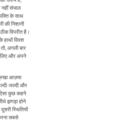
्छा उपाय है;
ो नहीं संभाल
यक्ति के साथ
़ोरी की निशानी
े ठीक विपरीत है।
के हाथों विवश
। तो, अगली बार
कालिए और अपने
नुस्खा आज़मा
जल्दी-जल्दी और
ो ऐसा कुछ कहने
ीधे झगड़ा होने
दूसरी स्थितियों
 करना सबसे