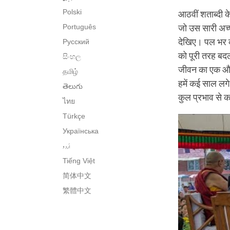
Polski
आठवीं शताब्दी क
Português
जो उस सारी अच्
देखिए। पल भर क
Русский
को पूरी तरह बद
සිංහල
जीवन का एक और 
தமிழ்
हमें कई साल लगे 
తెలుగు
कुल प्रभाव से
ไทย
Türkçe
Українська
اُردو
Tiếng Việt
简体中文
繁體中文