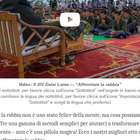
Video: Il XIV Dalai Lama — “Affrontare la rabbia”
 sottotitoli, per favore clicca sull’icona “Sottotitoli” nell‘angolo in basso 
ambiare la lingua dei sottotitoli, per favore clicca sull‘icona “Impostazio
“Sottotitoli” e scegli la lingua che preferisci.
la rabbia non è uno stato felice della mente, ma cosa possiamo
re una gamma di metodi semplici per aiutarci a trasformare 
tento – non c’è una pillola magica! Ecco i nostri migliori otto 