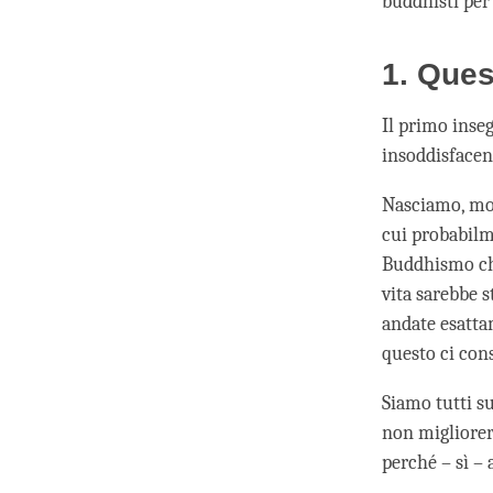
buddhisti per 
1. Ques
Il primo inse
insoddisfacen
Nasciamo, mo
cui probabilm
Buddhismo ch
vita sarebbe s
andate esatta
questo ci cons
Siamo tutti sul
non migliorer
perché – sì – 