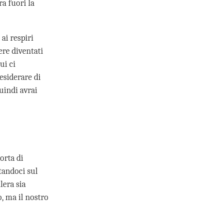
ra fuori la
ai respiri
re diventati
ui ci
esiderare di
uindi avrai
orta di
tandoci sul
lera sia
, ma il nostro