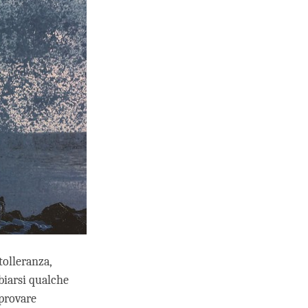
tolleranza,
iarsi qualche
 provare