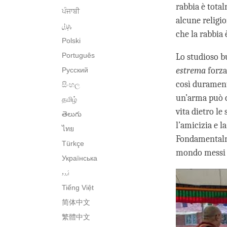
rabbia è total
ਪੰਜਾਬੀ
alcune religio
پنجابی
che la rabbia
Polski
Português
Lo studioso b
estrema
forza
Русский
così durament
සිංහල
un’arma può c
தமிழ்
vita dietro l
తెలుగు
l’amicizia e l
ไทย
Fondamentalmen
Türkçe
mondo messi 
Українська
اُردو
Tiếng Việt
简体中文
繁體中文