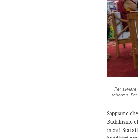
Per avviare i
schermo. Per c
Sappiamo che 
Buddhismo off
menti. Stai at