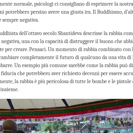
mente normale, psicologi ci consigliano di esprimere la nostra
ni potrebbero persino avere una giusta ira. Il Buddhismo, d’alt
 è sempre negativa.
uddhista dell’ottavo secolo Shantideva descrisse la rabbia com
 negativa, una con la capacità di distruggere il buono che abb
e per creare. Pensaci. Un momento di rabbia combinato con l
ambiare completamente il futuro di qualcuno da una vita di l
e sbarre. Un esempio più comune sarebbe come la rabbia può d
a fiducia che potrebbero aver richiesto decenni per essere acc
te, la rabbia è più pericolosa di tutte le bombe e le pistole e 
insieme.