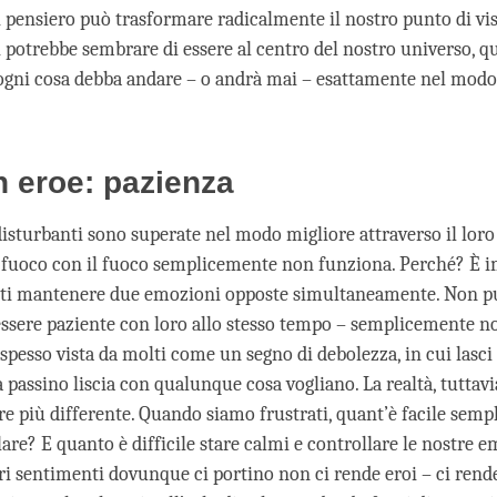
i pensiero può trasformare radicalmente il nostro punto di vi
 potrebbe sembrare di essere al centro del nostro universo, q
 ogni cosa debba andare – o andrà mai – esattamente nel modo
un eroe: pazienza
isturbanti sono superate nel modo migliore attraverso il loro
 fuoco con il fuoco semplicemente non funziona. Perché? È i
ti mantenere due emozioni opposte simultaneamente. Non pu
ssere paziente con loro allo stesso tempo – semplicemente n
spesso vista da molti come un segno di debolezza, in cui lasci c
a passino liscia con qualunque cosa vogliano. La realtà, tuttavi
re più differente. Quando siamo frustrati, quant’è facile sem
llare? E quanto è difficile stare calmi e controllare le nostre 
ri sentimenti dovunque ci portino non ci rende eroi – ci rende