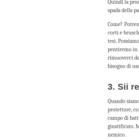
Quindi la pros
spada della pa
Come? Potremm
corti e brusc
tesi. Possiamo
pentiremo in 
rimuoverci dal
bisogno di usa
3. Sii r
Quando siamo 
protettore, co
campo di batta
giustificato. 
nemico.