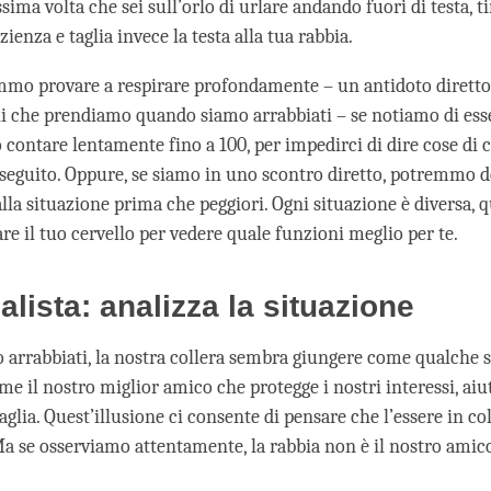
sima volta che sei sull’orlo di urlare andando fuori di testa, ti
zienza e taglia invece la testa alla tua rabbia.
o provare a respirare profondamente – un antidoto diretto 
hi che prendiamo quando siamo arrabbiati – se notiamo di esse
 contare lentamente fino a 100, per impedirci di dire cose di c
seguito. Oppure, se siamo in uno scontro diretto, potremmo d
la situazione prima che peggiori. Ogni situazione è diversa, q
re il tuo cervello per vedere quale funzioni meglio per te.
ealista: analizza la situazione
arrabbiati, la nostra collera sembra giungere come qualche s
me il nostro miglior amico che protegge i nostri interessi, aiu
glia. Quest’illusione ci consente di pensare che l’essere in col
Ma se osserviamo attentamente, la rabbia non è il nostro amico