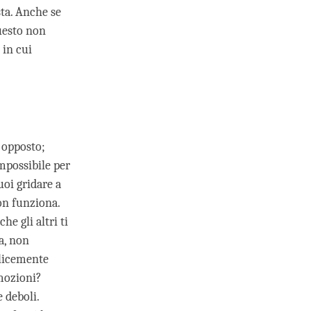
sta. Anche se
uesto non
 in cui
 opposto;
mpossibile per
oi gridare a
on funziona.
he gli altri ti
a, non
plicemente
emozioni?
 deboli.