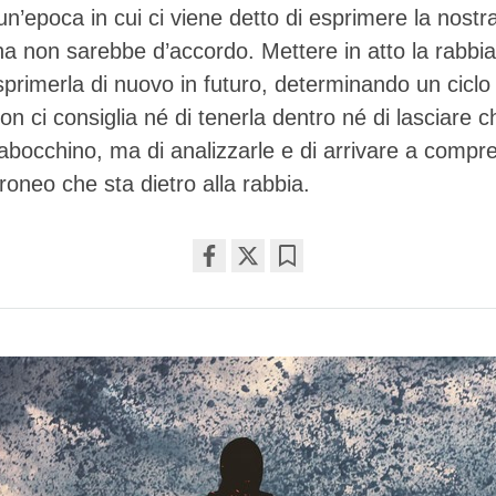
un’epoca in cui ci viene detto di esprimere la nostr
a non sarebbe d’accordo. Mettere in atto la rabbi
esprimerla di nuovo in futuro, determinando un ciclo
on ci consiglia né di tenerla dentro né di lasciare c
abocchino, ma di analizzarle e di arrivare a compre
roneo che sta dietro alla rabbia.
Share
Bookmark
on
facebook