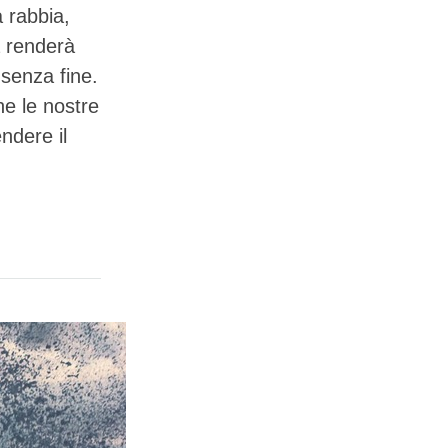
a rabbia,
a renderà
 senza fine.
he le nostre
ndere il