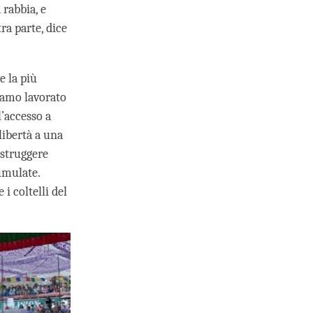
 rabbia, e
ra parte, dice
e la più
iamo lavorato
’accesso a
ibertà a una
istruggere
umulate.
i coltelli del