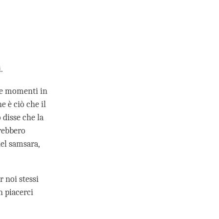
.
 e momenti in
 è ciò che il
disse che la
arebbero
el samsara,
r noi stessi
n piacerci