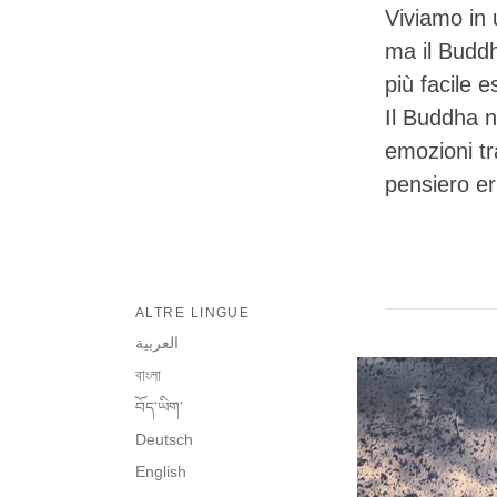
Viviamo in 
ma il Buddh
più facile 
Il Buddha n
emozioni tr
pensiero er
ALTRE LINGUE
العربية
বাংলা
བོད་ཡིག་
Deutsch
English