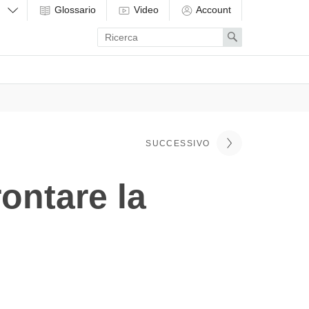
Glossario
Video
Account
Enter
Search
search
term
SUCCESSIVO
rontare la