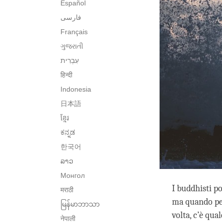
Español
فارسی
Français
ગુજરાતી
हिन्दी
Indonesia
日本語
ខ្មែរ
ಕನ್ನಡ
한국어
ລາວ
Монгол
I buddhisti p
मराठी
ma quando per
မြန်မာဘာသာ
volta, c’è qua
नेपाली