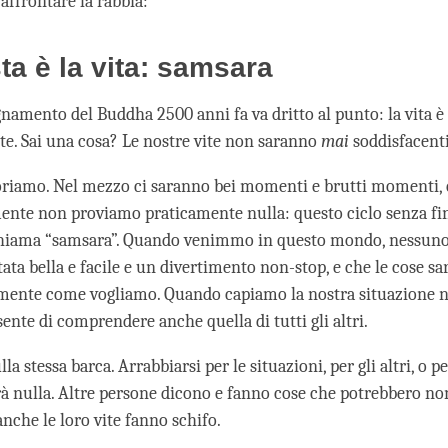
affrontare la rabbia:
ta è la vita: samsara
gnamento del Buddha 2500 anni fa va dritto al punto: la vita è
te. Sai una cosa? Le nostre vite non saranno
mai
soddisfacenti
riamo. Nel mezzo ci saranno bei momenti e brutti momenti,
ente non proviamo praticamente nulla: questo ciclo senza fine
iama “samsara”. Quando venimmo in questo mondo, nessuno 
tata bella e facile e un divertimento non-stop, e che le cose s
mente come vogliamo. Quando capiamo la nostra situazione n
ente di comprendere anche quella di tutti gli altri.
la stessa barca. Arrabbiarsi per le situazioni, per gli altri, o pe
à nulla. Altre persone dicono e fanno cose che potrebbero no
anche le loro vite fanno schifo.