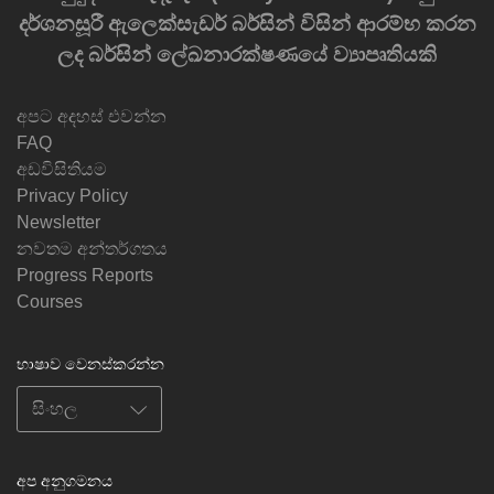
දර්ශනසූරී ඇලෙක්සැඩර් බර්සින් විසින් ආරම්භ කරන
ලද බර්සින් ලේඛනාරක්ෂණයේ ව්‍යාපෘතියකි
අපට අදහස් එවන්න
FAQ
අඩවිසිතියම
Privacy Policy
Newsletter
නවතම අන්තර්ගතය
Progress Reports
Courses
භාෂාව වෙනස්කරන්න
අප අනුගමනය