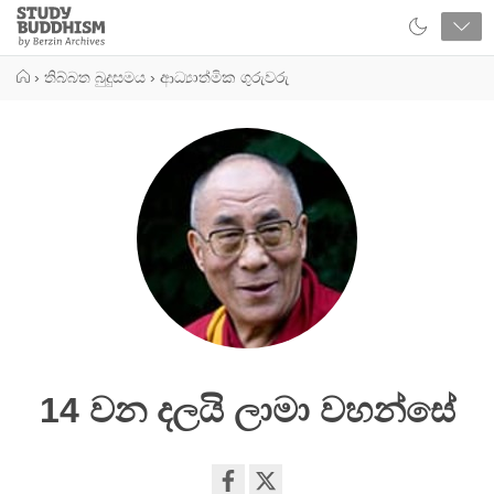
Close
Study
Buddhism
Home
›
තිබ්බත බුදුසමය
›
ආධ්‍යාත්මික ගුරුවරු
14 වන දලයි ලාමා වහන්සේ