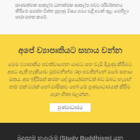
සෘණාත්මක ආකල්ප ධනාත්මක ආකල්ප බවට පරිවර්තනය
කිරීමේ සමස්ත චිත්ත පුහුණු විෂය පථය පැදි අටක් තුළ මෙහිලා
සාරාංශගත කරේ.
අපේ ව්‍යාපෘතියට සහාය වන්න
මෙම ව්‍යාපෘතිය පවත්වාගෙන යාමට සහ වැඩි දියුණු කිරීමට
අපට ඇති හැකියාව මුළුමනින්ම රඳා පවතින්නේ ඔබේ සහාය
මතය. අප ඉදිරිපත් කරන දේ ප්‍රයෝජනවත් බව ඔබට හැඟේ
නම් එක් වරක් හෝ මාසිකව හෝ යම් පුණ්‍යාධාරයක් කිරීම
ගැන හිතා බලන්න.
පුණ්‍යාධාරය
බුදුදහම හැදෑරුම (Study Buddhism) යනු