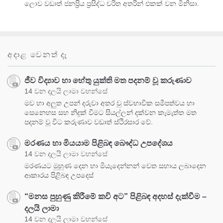
ලොව වඩාත් ජනප්‍රිය ප්‍රසිද්ධ චරිත අතරින් එකක් වන මිනිසා.
අදාළ වෙනත් දෑ
ජීව විද්‍යාව හා හේතු යුක්ති මත පදනම් වූ කරුණාව
14 වන දලයි ලාමා වහන්සේ
මව හා අලුත උපන් දරුවා අතර වු ස්වභාවික සමීපත්වය හා
සෙනෙහස සහ නිදුක් වීමට සියල්ලන් දක්වන කැමැත්ත මත
පදනම් වූ විට කරුණාව වඩාත් ස්ථිරසාර වේ.
මරණය හා මියයාම පිළිබඳ බෞද්ධ උපදේශය
14 වන දලයි ලාමා වහන්සේ
මරණයට මුහුණ දෙන හා මියැදෙන්නන් වෙත සහාය ලබාදෙන
ආකාරය පිළිබඳ උපදෙස්
“මනස පුහුණු කිරීමේ කවි අට” පිළිබඳ අදහස් දැක්වීම –
දලයි ලාමා
14 වන දලයි ලාමා වහන්සේ