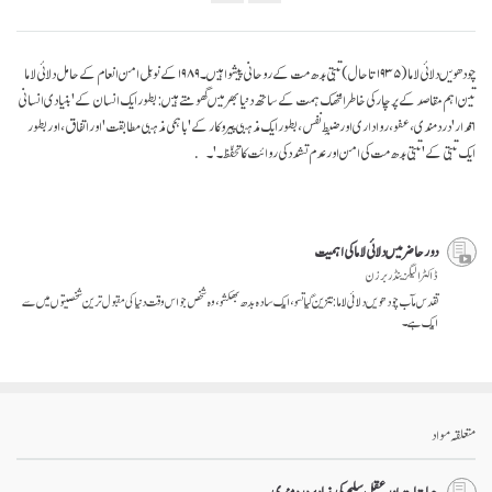
Share
on
facebook
چودھویں دلائی لاما (۱۹۳۵ تا حال) تبتی بدھ مت کے روحانی پیشوا ہیں۔ ۱۹۸۹ کے نوبِل امن انعام کے حامل دلائی لاما
تین اہم مقاصد کے پرچار کی خاطر انتھک ہمت کے ساتھ دنیا بھر میں گھومتے ہیں: بطور ایک انسان کے 'بنیادی انسانی
اقدار' درد مندی، عفو، رواداری اور ضبطِ نفس، بطور ایک مذہبی پیروکار کے 'باہمی مذہبی مطابقت' اور اتفاق، اور بطور
ایک تبتی کے 'تبتی بدھ مت کی امن اور عدم تشدد کی روائت کا تحفّظ۔'۔
دور حاضر میں دلائی لاما کی اہمیت
ڈاکٹر الیگزینڈر برزن
تقدس مآب چودھویں دلائی لاما: تنزین گیاتسو، ایک سادہ بدھ بھکشو، وہ شخص جو اس وقت دنیا کی مقبول ترین شخصیتوں میں سے
ایک ہے۔
متعلقہ مواد
حیاتیات اور عقلِ سلیم کی بنیاد پر درد مندی