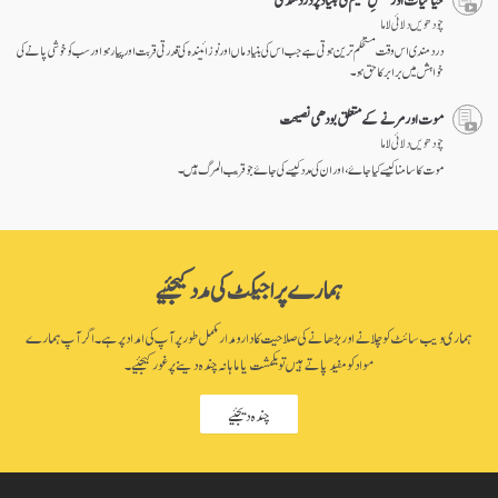
چودھویں دلائی لاما
درد مندی اس وقت مستحکم ترین ہوتی ہے جب اس کی بنیاد ماں اور نوزائیندہ کی قدرتی قربت اور پیار ہو اور سب کو خوشی پانے کی
خواہش میں برابر کا حق ہو۔
موت اور مرنے کے متعلق بودھی نصیحت
چودھویں دلائی لاما
موت کا سامنا کیسے کیا جاۓ، اور ان کی مدد کیسے کی جاۓ جو قریب المرگ ہیں۔
ہمارے پراجیکٹ کی مدد کیجئیے
ہماری ویب سائٹ کو چلانے اور بڑھانے کی صلاحیت کا دارومدار مکمل طور پر آپ کی امداد پر ہے۔ اگر آپ ہمارے
مواد کو مفید پاتے ہیں تو یکمشت یا ماہانہ چندہ دینے پر غور کیجئیے۔
چندہ دیجئیے