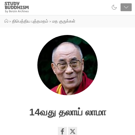
Close
Study
Buddhism
Home
›
திபெத்திய புத்தமதம்
›
மத குருக்கள்
14வது தலாய் லாமா