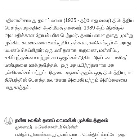
Share
on
facebook
பதினான்காவது தலாய் லாமா (1935 - தற்போது வரை) திபெத்திய
பௌத்த மதத்தின் ஆன்மீகத் தலைவர். 1989 ஆம் ஆண்டில்
அமைதிக்கான நோபல் பரிசு பெற்றவர். தலாய் லாமா தனது மூன்று
முக்கிய கடமைகளை ஊக்குவிப்பதற்காக, உலகெங்கும் அயராது
பயணம் செய்கிறார்: ஒரு மனிதனாக, கருணை, மன்னிப்பு,
சகிப்புத்தன்மை மற்றும் சுய ஒழுக்கம் ஆகிய அடிப்படை மனிதப்
பண்புகளை ஊக்குவித்தல். ஒரு மத பயிற்றுநனராக மத
நல்லிணக்கம் மற்றும் புரிதலை உருவாக்குதல். ஒரு திபெத்தியராக
திபெத்தின் பௌத்த கலாச்சார அமைதி மற்றும் அகிம்சையை
பாதுகாத்தல்.
நவீன உலகில் தலாய் லாமாவின் முக்கியத்துவம்
முனைவர். அலெக்சாண்டர் பெர்சின்
புனிதர் பதினான்காவது தலாய் லாமா : டென்ஜின் க்யட்சோ ஒரு