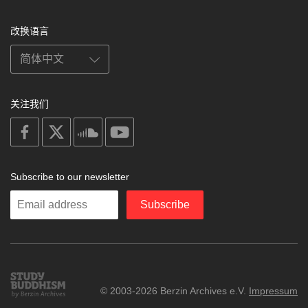
改换语言
关注我们
on
on
on
on
facebook
X
soundcloud
youtube
Subscribe to our newsletter
Enter
Subscribe
your
email
Study
© 2003-2026 Berzin Archives e.V.
Impressum
Buddhism