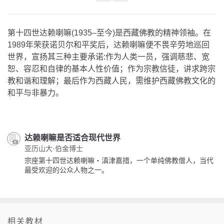
Share
on
facebook
第十四世达赖喇嘛(1935–至今)是西藏佛教的精神领袖。在
1989年荣获诺贝尔和平奖后，达赖喇嘛便不畏辛劳地巡回
世界，宣扬其三种主要承诺:作为人类一员，强调慈悲、宽
恕、容忍和自律的基本人性价值；作为宗教信徒，讲求跨宗
教和谐和理解；最后作为西藏人民，需维护西藏佛教文化的
和平与非暴力。
达赖喇嘛是否适合现代世界
亚历山大·伯金博士
宗座第十四世达赖喇嘛‧滇津嘉措，一个单纯佛教僧人，当代
最受欢迎的公众人物之一。
相关教材