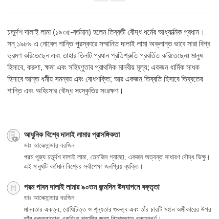
Share
on
facebook
চতুর্দশ দালাই লামা (১৯৩৫-বর্তমান) হলেন তিব্বতী বৌদ্ধ ধর্মের আধ্যাত্মিক প্রধান।
সন্‌ ১৯৮৯ এ নোবেল শান্তি পুরস্কারে সম্মানিত দালাই লামা অক্লান্ত ভাবে সারা বিশ্ব
ভ্রমণ করিতেছেন এবং তাহার তিনটি প্রধান প্রতিশ্রুতি প্রবর্তিত করিতেছেনঃ মানুষ
হিসাবে, করুণা, ক্ষমা এবং সহিষ্ণুতার প্রাথমিক মানবীয় মূল্য; একজন ধার্মিক সাধক
হিসাবে আন্ত ধর্মীয় সমন্বয় এবং বোধশক্তি; আর একজন তিব্বতি হিসাবে তিব্বতের
শান্তি এবং অহিংসার বৌদ্ধ সংস্কৃতির সংরক্ষণ।
আধুনিক বিশ্বে দালাই লামার প্রাসঙ্গিকতা
ডাঃ আলেক্সান্ডার বরজিন
পরম পূজ্য চতুর্দশ দালাই লামা, তেনজিন গ্যাছো, একজন অত্যন্ত সাধারণ বৌদ্ধ ভিক্ষু।
এই মানুষটি বর্তমান বিশ্বের সর্বাপেক্ষা জনপ্রিয় ব্যক্তি।
পরম পাবন দালাই লামার ৯০তম জন্মদিন উদযাপনে বক্তৃতা
ডাঃ আলেক্সান্ডার বরজিন
মানবতার একত্ব, বোধিচিত্ত ও শূন্যতার গুরুত্ব এবং তাঁর চারটি মহান অঙ্গীকারের উপর
তাঁর গুরুত্বারোপ একবিংশ শতাব্দীর জন্য বিশেষভাবে গুরুত্বপূর্ণ।