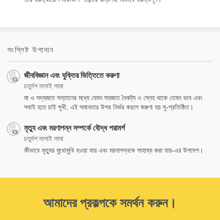
সংশ্লিষ্ট উপাদান
জীববিজ্ঞান এবং যুক্তির ভিত্তিতে করুণা
চতুর্দশ দালাই লামা
মা ও সদ্যজাত সন্তানের মধ্যে যেমন সহজাত নৈকট্য ও স্নেহ থাকে তেমন ভাব এবং
সবাই হতে চাই সুখী, এই সমানতার উপর নির্ভর করলে করুণা হয় সু-প্রতিষ্ঠিত।
মৃত্যু এবং মরণাপন্ন সম্পর্কে বৌদ্ধ পরামর্শ
চতুর্দশ দালাই লামা
কীভাবে মৃত্যুর মুখোমুখি হওয়া যায় এবং মরনাপন্নকে সাহায্য করা যায়-এর উপদেশ।
আমাদের প্রকল্পকে সমর্থন করুন।