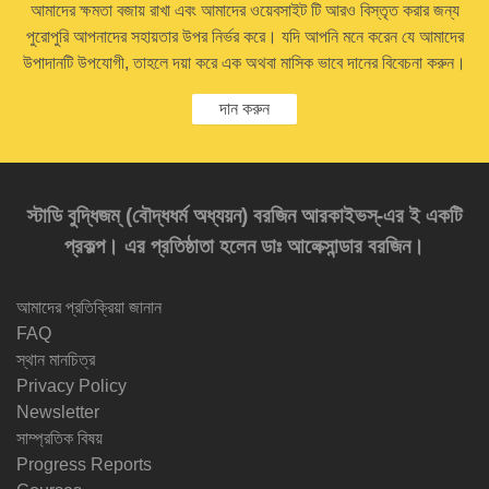
আমাদের ক্ষমতা বজায় রাখা এবং আমাদের ওয়েবসাইট টি আরও বিস্তৃত করার জন্য
পুরোপুরি আপনাদের সহায়তার উপর নির্ভর করে। যদি আপনি মনে করেন যে আমাদের
উপাদানটি উপযোগী, তাহলে দয়া করে এক অথবা মাসিক ভাবে দানের বিবেচনা করুন।
দান করুন
স্টাডি বুদ্ধিজম্‌ (বৌদ্ধধর্ম অধ্যয়ন) বরজিন আরকাইভস্‌-এর ই একটি
প্রকল্প। এর প্রতিষ্ঠাতা হলেন ডাঃ আলেক্সান্ডার বরজিন।
আমাদের প্রতিক্রিয়া জানান
FAQ
স্থান মানচিত্র
Privacy Policy
Newsletter
সাম্প্রতিক বিষয়
Progress Reports