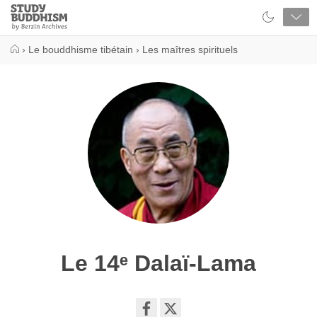
Close
Study
Buddhism
Home
›
Le bouddhisme tibétain
›
Les maîtres spirituels
Le 14ᵉ Dalaï-Lama