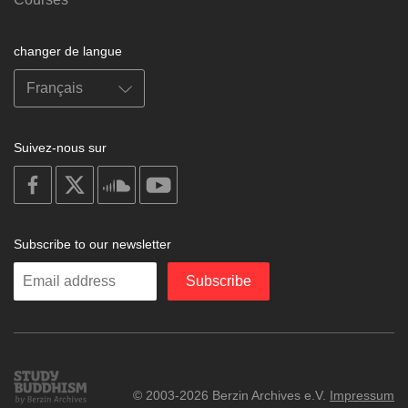
changer de langue
Suivez-nous sur
on
on
on
on
facebook
X
soundcloud
youtube
Subscribe to our newsletter
Enter
Subscribe
your
email
Study
© 2003-2026 Berzin Archives e.V.
Impressum
Buddhism