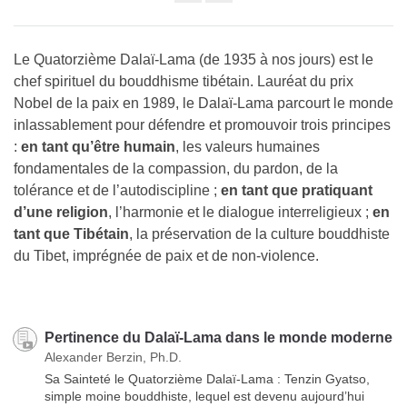
Share
on
facebook
Le Quatorzième Dalaï-Lama (de 1935 à nos jours) est le
chef spirituel du bouddhisme tibétain. Lauréat du prix
Nobel de la paix en 1989, le Dalaï-Lama parcourt le monde
inlassablement pour défendre et promouvoir trois principes
:
en tant qu’être humain
, les valeurs humaines
fondamentales de la compassion, du pardon, de la
tolérance et de l’autodiscipline ;
en tant que pratiquant
d’une religion
, l’harmonie et le dialogue interreligieux ;
en
tant que Tibétain
, la préservation de la culture bouddhiste
du Tibet, imprégnée de paix et de non-violence.
Pertinence du Dalaï-Lama dans le monde moderne
Alexander Berzin, Ph.D.
Sa Sainteté le Quatorzième Dalaï-Lama : Tenzin Gyatso,
simple moine bouddhiste, lequel est devenu aujourd’hui